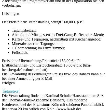
Änderungen im Programmverlauf und in der Organisation bleiben
vorbehalten.
Leistungen
Der Preis für die Veranstaltung beträgt 168,00 € p.P.:
Tagungsbeitrag;
Abend- und Mittagessen als Drei-Gang-Buffet oder -Menü;
Kaffee- und Teepausen, nachmittags mit Kuchenangebot;
Mineralwasser im Tagungsraum;
1 Übernachtung im Einzelzimmer;
Frühstück.
Preis ohne Übernachtung/Frühstück: 153,00 € p.P.
Erstbucherinnen- und Erstbucherrabatt: 15,00 € p.P. (tma-
bensberg.de/erstbucherrabatt)
Die Gewährung des ermäßigten Preises bzw. des Rabatts kann nur
bei einer Anmeldung per E-Mail
erfolgen.
Tagungsort
Die Veranstaltung findet im Kardinal Schulte Haus statt, dem Sitz
der Thomas-Morus-Akademie Bensberg. Das moderne
Konferenzhotel des Erzbistums Köln mit schönem Panoramablick
liegt etwa 20 km östlich von Köln. (www.k-s-h.de)