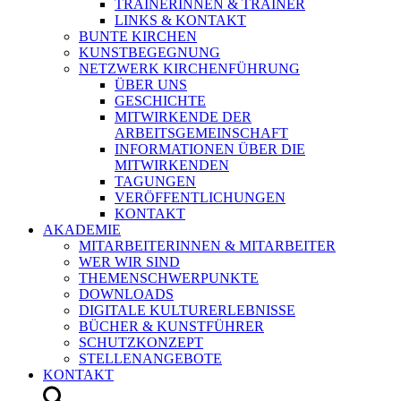
TRAINERINNEN & TRAINER
LINKS & KONTAKT
BUNTE KIRCHEN
KUNSTBEGEGNUNG
NETZWERK KIRCHENFÜHRUNG
ÜBER UNS
GESCHICHTE
MITWIRKENDE DER
ARBEITSGEMEINSCHAFT
INFORMATIONEN ÜBER DIE
MITWIRKENDEN
TAGUNGEN
VERÖFFENTLICHUNGEN
KONTAKT
AKADEMIE
MITARBEITERINNEN & MITARBEITER
WER WIR SIND
THEMENSCHWERPUNKTE
DOWNLOADS
DIGITALE KULTURERLEBNISSE
BÜCHER & KUNSTFÜHRER
SCHUTZKONZEPT
STELLENANGEBOTE
KONTAKT