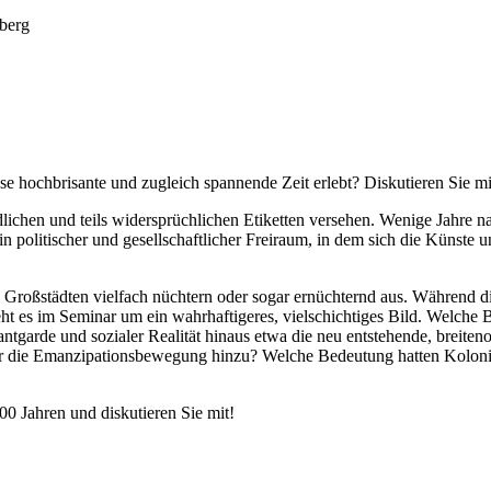
e hochbrisante und zugleich spannende Zeit erlebt? Diskutieren Sie m
ichen und teils widersprüchlichen Etiketten versehen. Wenige Jahre n
 politischer und gesellschaftlicher Freiraum, in dem sich die Künste u
n Großstädten vielfach nüchtern oder sogar ernüchternd aus. Während di
ht es im Seminar um ein wahrhaftigeres, vielschichtiges Bild. Welche
garde und sozialer Realität hinaus etwa die neu entstehende, breitenor
er die Emanzipationsbewegung hinzu? Welche Bedeutung hatten Kolonial
0 Jahren und diskutieren Sie mit!