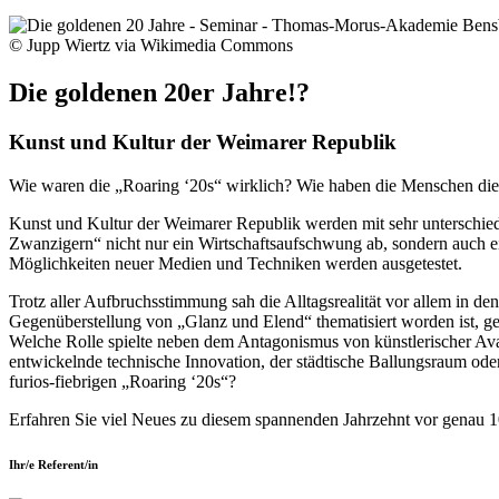
© Jupp Wiertz via Wikimedia Commons
Die goldenen 20er Jahre!?
Kunst und Kultur der Weimarer Republik
Wie waren die „Roaring ‘20s“ wirklich? Wie haben die Menschen dies
Kunst und Kultur der Weimarer Republik werden mit sehr unterschiedl
Zwanzigern“ nicht nur ein Wirtschaftsaufschwung ab, sondern auch ein
Möglichkeiten neuer Medien und Techniken werden ausgetestet.
Trotz aller Aufbruchsstimmung sah die Alltagsrealität vor allem in de
Gegenüberstellung von „Glanz und Elend“ thematisiert worden ist, ge
Welche Rolle spielte neben dem Antagonismus von künstlerischer Avant
entwickelnde technische Innovation, der städtische Ballungsraum od
furios-fiebrigen „Roaring ‘20s“?
Erfahren Sie viel Neues zu diesem spannenden Jahrzehnt vor genau 10
Ihr/e Referent/in