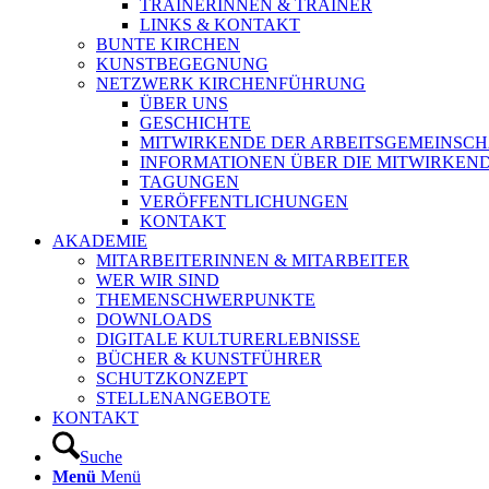
TRAINERINNEN & TRAINER
LINKS & KONTAKT
BUNTE KIRCHEN
KUNSTBEGEGNUNG
NETZWERK KIRCHENFÜHRUNG
ÜBER UNS
GESCHICHTE
MITWIRKENDE DER ARBEITSGEMEINSCH
INFORMATIONEN ÜBER DIE MITWIRKEN
TAGUNGEN
VERÖFFENTLICHUNGEN
KONTAKT
AKADEMIE
MITARBEITERINNEN & MITARBEITER
WER WIR SIND
THEMENSCHWERPUNKTE
DOWNLOADS
DIGITALE KULTURERLEBNISSE
BÜCHER & KUNSTFÜHRER
SCHUTZKONZEPT
STELLENANGEBOTE
KONTAKT
Suche
Menü
Menü