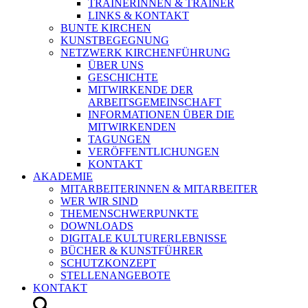
TRAINERINNEN & TRAINER
LINKS & KONTAKT
BUNTE KIRCHEN
KUNSTBEGEGNUNG
NETZWERK KIRCHENFÜHRUNG
ÜBER UNS
GESCHICHTE
MITWIRKENDE DER
ARBEITSGEMEINSCHAFT
INFORMATIONEN ÜBER DIE
MITWIRKENDEN
TAGUNGEN
VERÖFFENTLICHUNGEN
KONTAKT
AKADEMIE
MITARBEITERINNEN & MITARBEITER
WER WIR SIND
THEMENSCHWERPUNKTE
DOWNLOADS
DIGITALE KULTURERLEBNISSE
BÜCHER & KUNSTFÜHRER
SCHUTZKONZEPT
STELLENANGEBOTE
KONTAKT