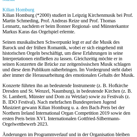
Kilian Homburg
Kilian Homburg (*2000) studiert in Leipzig Kirchenmusik bei Prof.
Martin Schmeding, Prof. Andreas Reize und Prof. Thomas
Lennartz, nachdem er beim Bonner Regional- und Münsterkantor
Markus Karas das Orgelspiel erlernte.
Seinen musikalischen Schwerpunkt legt er auf die Musik des
Barock und der frühen Romantik, wobei er sich eingehend mit
historischen Orgeln beschäftigt, um diese Erfahrungen in seine
Interpretationen einfließen zu lassen. Gleichzeitig möchte er in
seinen Konzerten die Brücke zur zeitgenössischen Musik schlagen
und diese dem Publikum näherbringen. Im Vordergrund steht dabei
aber immer die Herausarbeitung des emotionalen Gehalts der Musik.
Konzerte führten ihn an bedeutende Instrumente (z. B. Hofkirche
Dresden und St. Wenzel, Naumburg), in bedeutende Kirchen (z. B.
St. Lamberti, Münster und Dom zu Wetzlar) sowie zu Festivals (z.
B. IDO Festival). Nach mehrfachen Bundespreisen Jugend
Musiziert gewann Kilian Homburg u. a. den Bach-Preis bei der
Northern Ireland International Organ Competition 2019 sowie den
ersten Preis beim XVI. Internationalen Gottfried-Silbermann-
Orgelwettbewerb 2023.
Änderungen im Programmverlauf und in der Organisation bleiben