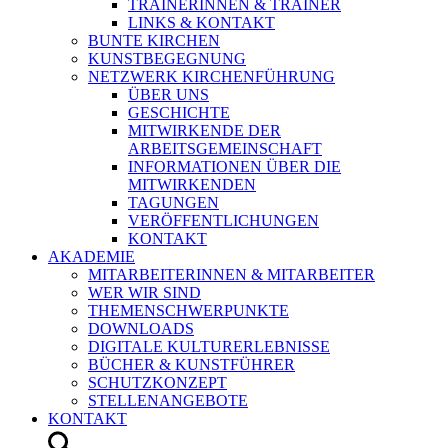
TRAINERINNEN & TRAINER
LINKS & KONTAKT
BUNTE KIRCHEN
KUNSTBEGEGNUNG
NETZWERK KIRCHENFÜHRUNG
ÜBER UNS
GESCHICHTE
MITWIRKENDE DER
ARBEITSGEMEINSCHAFT
INFORMATIONEN ÜBER DIE
MITWIRKENDEN
TAGUNGEN
VERÖFFENTLICHUNGEN
KONTAKT
AKADEMIE
MITARBEITERINNEN & MITARBEITER
WER WIR SIND
THEMENSCHWERPUNKTE
DOWNLOADS
DIGITALE KULTURERLEBNISSE
BÜCHER & KUNSTFÜHRER
SCHUTZKONZEPT
STELLENANGEBOTE
KONTAKT