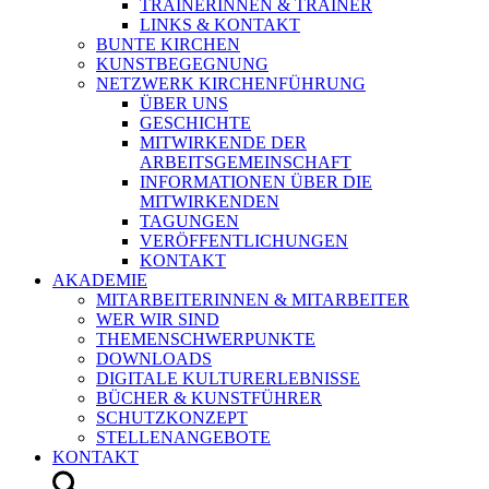
TRAINERINNEN & TRAINER
LINKS & KONTAKT
BUNTE KIRCHEN
KUNSTBEGEGNUNG
NETZWERK KIRCHENFÜHRUNG
ÜBER UNS
GESCHICHTE
MITWIRKENDE DER
ARBEITSGEMEINSCHAFT
INFORMATIONEN ÜBER DIE
MITWIRKENDEN
TAGUNGEN
VERÖFFENTLICHUNGEN
KONTAKT
AKADEMIE
MITARBEITERINNEN & MITARBEITER
WER WIR SIND
THEMENSCHWERPUNKTE
DOWNLOADS
DIGITALE KULTURERLEBNISSE
BÜCHER & KUNSTFÜHRER
SCHUTZKONZEPT
STELLENANGEBOTE
KONTAKT