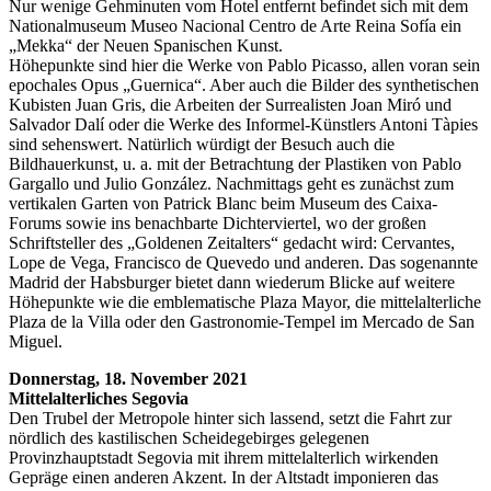
Nur wenige Gehminuten vom Hotel entfernt befindet sich mit dem
Nationalmuseum Museo Nacional Centro de Arte Reina Sofía ein
„Mekka“ der Neuen Spanischen Kunst.
Höhepunkte sind hier die Werke von Pablo Picasso, allen voran sein
epochales Opus „Guernica“. Aber auch die Bilder des synthetischen
Kubisten Juan Gris, die Arbeiten der Surrealisten Joan Miró und
Salvador Dalí oder die Werke des Informel-Künstlers Antoni Tàpies
sind sehenswert. Natürlich würdigt der Besuch auch die
Bildhauerkunst, u. a. mit der Betrachtung der Plastiken von Pablo
Gargallo und Julio González. Nachmittags geht es zunächst zum
vertikalen Garten von Patrick Blanc beim Museum des Caixa-
Forums sowie ins benachbarte Dichterviertel, wo der großen
Schriftsteller des „Goldenen Zeitalters“ gedacht wird: Cervantes,
Lope de Vega, Francisco de Quevedo und anderen. Das sogenannte
Madrid der Habsburger bietet dann wiederum Blicke auf weitere
Höhepunkte wie die emblematische Plaza Mayor, die mittelalterliche
Plaza de la Villa oder den Gastronomie-Tempel im Mercado de San
Miguel.
Donnerstag, 18. November 2021
Mittelalterliches Segovia
Den Trubel der Metropole hinter sich lassend, setzt die Fahrt zur
nördlich des kastilischen Scheidegebirges gelegenen
Provinzhauptstadt Segovia mit ihrem mittelalterlich wirkenden
Gepräge einen anderen Akzent. In der Altstadt imponieren das