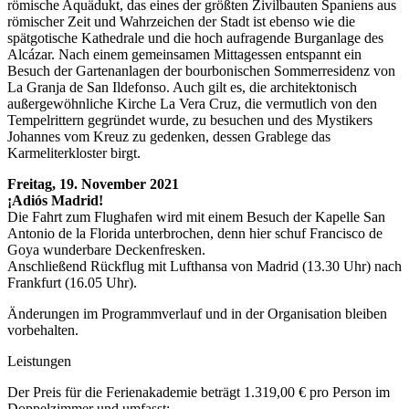
römische Aquädukt, das eines der größten Zivilbauten Spaniens aus
römischer Zeit und Wahrzeichen der Stadt ist ebenso wie die
spätgotische Kathedrale und die hoch aufragende Burganlage des
Alcázar. Nach einem gemeinsamen Mittagessen entspannt ein
Besuch der Gartenanlagen der bourbonischen Sommerresidenz von
La Granja de San Ildefonso. Auch gilt es, die architektonisch
außergewöhnliche Kirche La Vera Cruz, die vermutlich von den
Tempelrittern gegründet wurde, zu besuchen und des Mystikers
Johannes vom Kreuz zu gedenken, dessen Grablege das
Karmeliterkloster birgt.
Freitag, 19. November 2021
¡Adiós Madrid!
Die Fahrt zum Flughafen wird mit einem Besuch der Kapelle San
Antonio de la Florida unterbrochen, denn hier schuf Francisco de
Goya wunderbare Deckenfresken.
Anschließend Rückflug mit Lufthansa von Madrid (13.30 Uhr) nach
Frankfurt (16.05 Uhr).
Änderungen im Programmverlauf und in der Organisation bleiben
vorbehalten.
Leistungen
Der Preis für die Ferienakademie beträgt 1.319,00 € pro Person im
Doppelzimmer und umfasst: