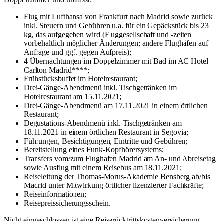
Flug mit Lufthansa von Frankfurt nach Madrid sowie zurück
inkl. Steuern und Gebühren u.a. für ein Gepäckstück bis 23
kg, das aufgegeben wird (Fluggesellschaft und -zeiten
vorbehaltlich möglicher Änderungen; andere Flughäfen auf
Anfrage und ggf. gegen Aufpreis);
4 Übernachtungen im Doppelzimmer mit Bad im AC Hotel
Carlton Madrid****;
Frühstücksbuffet im Hotelrestaurant;
Drei-Gänge-Abendmenü inkl. Tischgetränken im
Hotelrestaurant am 15.11.2021;
Drei-Gänge-Abendmenü am 17.11.2021 in einem örtlichen
Restaurant;
Degustations-Abendmenü inkl. Tischgetränken am
18.11.2021 in einem örtlichen Restaurant in Segovia;
Führungen, Besichtigungen, Eintritte und Gebühren;
Bereitstellung eines Funk-Kopfhörersystems;
Transfers vom/zum Flughafen Madrid am An- und Abreisetag
sowie Ausflug mit einem Reisebus am 18.11.2021;
Reiseleitung der Thomas-Morus-Akademie Bensberg ab/bis
Madrid unter Mitwirkung örtlicher lizenzierter Fachkräfte;
Reiseinformationen;
Reisepreissicherungsschein.
Nicht eingeschlossen ist eine Reiserücktrittskostenversicherung,