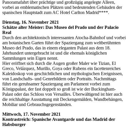
Panoramafahrt über prächtige und großzügig angelegte Alleen,
vorbei an emblematischen Plätzen und bedeutenden Gebäuden der
spanischen Hauptstadt zum AC Hotel Carlton Madrid****.
Dienstag, 16. November 2021
Schätze alter Meister: Das Museo del Prado und der Palacio
Real
Durch den architektonisch interessanten Atocha-Bahnhof und vorbei
am botanischen Garten führt der Spaziergang zum weltberühmten
Museo del Prado, das in einem eleganten Palast aus dem 18.
Jahrhundert untergebracht ist und die ehemals königlichen
Sammlungen sein Eigen nennt.
Hier eröffnet sich durch die Augen großer Maler wie Tizian, El
Greco, Velázquez, Murillo, Goya oder Rubens ein facettenreiches
Kaleidoskop von geschichtlichen und mythologischen Ereignissen,
von Landschafts- und Genrebildern oder Portraits. Nachmittags
führt ein geruhsamer Spaziergang am Parlament vorbei zum
Königspalast, der fast doppelt so groß ist wie der Buckingham-
Palast oder das Schloss von Versailles. Überwältigend ist hier auch
die reichhaltige Ausstattung mit Deckengemälden, Wandbehängen,
Mobiliar und Gebrauchsgegenständen.
Mittwoch, 17. November 2021
Kontrastreich: Spanische Avantgarde und das Madrid der
Habsburger