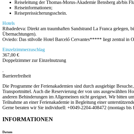
Reiseleitung der Thomas-Morus-Akademie Bensberg ab/bis Flu
Reiseinformationen;
Reisepreissicherungsschein.
Hotels
Ribadedeva: Direkt am traumhaften Sandstrand La Franca gelegen, bi
Übernachtungen).
Oviedo: Das stilvolle Hotel Barceló Cervantes***** liegt zentral in
Einzelzimmerzuschlag
367,00 €
Doppelzimmer zur Einzelnutzung
.
Barrierefreiheit
Die Programme der Ferienakademien sind durch ausgiebige Besuche, B
Transportmittel. Auch die Reservierung der von uns ausgewählten Hot
anderen Behinderungen im Allgemeinen nicht geeignet. Wir bitten um 
Teilnahme an einer Ferienakademie in Begleitung einer unterstützend
Gerne beraten wir Sie individuell: +0049-2204-408472 (montags bis f
INFORMATIONEN
Datum