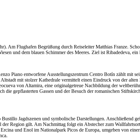
Uhr). Am Flughafen Begrüßung durch Reiseleiter Matthias Franze. Scho
 Wiesen und dem blauen Schimmer des Meeres. Ziel ist Ribadedeva, ein 
Renzo Piano entworfene Ausstellungszentrum Centro Botín zählt mit s
tstadt mit stolzer Kathedrale vermittelt einen Eindruck von der alten 
eocueva von Altamira, eine originalgetreue Nachbildung der weltberühm
 die gepflasterten Gassen und der Besuch der romanischen Stiftskirch
o Bustillo Jagdszenen und symbolische Darstellungen. Anschließend geh
ol der Region gilt. Am Nachmittag folgt ein Abstecher zum Wallfahrtso
en Ercina und Enol im Nationalpark Picos de Europa, umgeben von ein
nca.