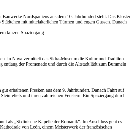
en Bauwerke Nordspaniens aus dem 10. Jahrhundert steht. Das Kloster
tes Städtchen mit mittelalterlichen Türmen und engen Gassen. Danach
inem kurzen Spaziergang
urien. In Nava vermittelt das Sidra-Museum die Kultur und Tradition
ang entlang der Promenade und durch die Altstadt lädt zum Bummeln
 gut erhaltenen Fresken aus dem 9. Jahrhundert. Danach Fahrt auf
teinreliefs und ihren zahlreichen Fenstern. Ein Spaziergang durch
annt als „Sixtinische Kapelle der Romanik“. Im Anschluss geht es
er Kathedrale von León, einem Meisterwerk der französischen