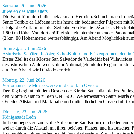
Samstag, 20. Juni 2026
Juwelen des Mittelalters
Die Fahrt führt durch die spektakuläre Hermida-Schlucht nach Lebeñ
Santo Toribio de Liébana ist bis heute ein bedeutender Pilgerort mit
erfolgt die Auffahrt mit der Seilbahn von Fuente Dé auf das Hochplat
1 800 m Höhe. Von dort eröffnet sich ein atemberaubender Panoramab
(2 km, 80 Höhenmeter; wetterabhängig). Am Abend Möglichkeit zum 
Sonntag, 21. Juni 2026
Asturische Schätze: Klöster, Sidra-Kultur und Küstenpromenaden in 
Erstes Ziel ist das Kloster San Salvador de Valdediós bei Villavicios
des asturischen Apfelweins, dem Nationalgetränk der Region, inklus
ein. Am Abend wird Oviedo erreicht.
Montag, 22. Juni 2026
Vorromanische Meisterwerke und Gotik in Oviedo
Der Tag beginnt mit dem Besuch der Kirche San Julián de los Prados
den Monte Naranco zu den UNESCO-Welterbestätten Santa María del Na
Oviedos Altstadt mit Markthalle und mittelalterlichen Gassen führt 
Dienstag, 23. Juni 2026
Königsstadt León
In León begeistert zuerst die Stiftskirche San Isidoro, ein bedeute
weiter durch die Altstadt mit ihren belebten Plätzen und historische
Hochgotik mit ihren farbenprächtigen Glasfenstern. Zurück in Ovie