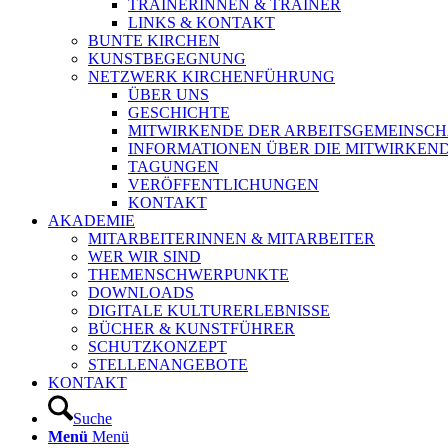
TRAINERINNEN & TRAINER
LINKS & KONTAKT
BUNTE KIRCHEN
KUNSTBEGEGNUNG
NETZWERK KIRCHENFÜHRUNG
ÜBER UNS
GESCHICHTE
MITWIRKENDE DER ARBEITSGEMEINSCH
INFORMATIONEN ÜBER DIE MITWIRKEN
TAGUNGEN
VERÖFFENTLICHUNGEN
KONTAKT
AKADEMIE
MITARBEITERINNEN & MITARBEITER
WER WIR SIND
THEMENSCHWERPUNKTE
DOWNLOADS
DIGITALE KULTURERLEBNISSE
BÜCHER & KUNSTFÜHRER
SCHUTZKONZEPT
STELLENANGEBOTE
KONTAKT
Suche
Menü
Menü