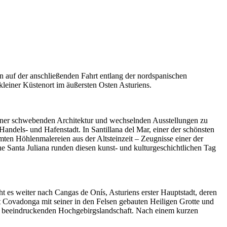
n auf der anschließenden Fahrt entlang der nordspanischen
kleiner Küstenort im äußersten Osten Asturiens.
einer schwebenden Architektur und wechselnden Ausstellungen zu
Handels- und Hafenstadt. In Santillana del Mar, einer der schönsten
ten Höhlenmalereien aus der Altsteinzeit – Zeugnisse einer der
e Santa Juliana runden diesen kunst- und kulturgeschichtlichen Tag
t es weiter nach Cangas de Onís, Asturiens erster Hauptstadt, deren
rt Covadonga mit seiner in den Felsen gebauten Heiligen Grotte und
er beeindruckenden Hochgebirgslandschaft. Nach einem kurzen