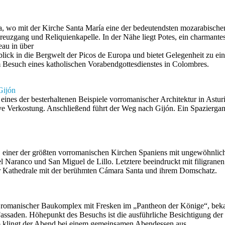
a, wo mit der Kirche Santa María eine der bedeutendsten mozarabisch
 Kreuzgang und Reliquienkapelle. In der Nähe liegt Potes, ein charman
eau in über
lick in die Bergwelt der Picos de Europa und bietet Gelegenheit zu e
Besuch eines katholischen Vorabendgottesdienstes in Colombres.
Gijón
a, eines der besterhaltenen Beispiele vorromanischer Architektur in Ast
ive Verkostung. Anschließend führt der Weg nach Gijón. Ein Spazierg
, einer der größten vorromanischen Kirchen Spaniens mit ungewöhnlich
ranco und San Miguel de Lillo. Letztere beeindruckt mit filigranen S
zur Kathedrale mit der berühmten Cámara Santa und ihrem Domschatz.
nder romanischer Baukomplex mit Fresken im „Pantheon der Könige“, bek
n Fassaden. Höhepunkt des Besuchs ist die ausführliche Besichtigung d
do klingt der Abend bei einem gemeinsamen Abendessen aus.