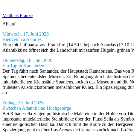
Matthias Franze
Ablauf
Mittwoch, 17. Juni 2026
Bienveníu a Asturies
Flug mit Lufthansa von Frankfurt (14.50 Uhr) nach Asturias (17.10 
Atlantikküste öffnet sich die Landschaft mit sanften Hügeln, grünen
Donnerstag, 18. Juni 2026
Ein Tag in Kantabrien
Der Tag führt nach Santander, der Hauptstadt Kantabriens. Das von 
Spaniens bedeutendsten Museen. Ein Rundgang durch die historische Al
mittelalterlichen Kleinstädte Spaniens, locken das Museum und die N
frühesten Ausdrucksformen menschlicher Kunst. Ein Spaziergang durch
ab.
Freitag, 19. Juni 2026
Zwischen Atlantik und Hochgebirge
Bei Ribadesella zeigen prähistorische Malereien in der Höhle von Tit
imposante mittelalterliche Steinbrücke über den Fluss Sella als Symb
einer neugotischen Basilika. Danach führt die Route zu den Bergse
Spaziergang geht es über Las Arenas de Cabrales zurück nach La Fra