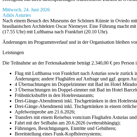
Mittwoch, 24. Juni 2026
Adiós Asturies
Nach einem Besuch des Museums der Schönen Künste in Oviedo mit se
brasilianischen Architekten Oscar Niemeyer. Eine Führung macht mit
(17.55 Uhr) mit Lufthansa nach Frankfurt (20.10 Uhr).
Änderungen im Programmverlauf und in der Organisation bleiben vor
Leistungen
Die Teilnahme an der Ferienakademie beträgt 2.340,00 € pro Person 
Flug mit Lufthansa von Frankfurt nach Asturias sowie zurück in
Änderungen; andere Flughäfen auf Anfrage und ggf. gegen Auf
4 Übernachtungen im Doppelzimmer mit Bad im Hotel Mirador
3 Übernachtungen im Doppel-zimmer mit Bad im Hotel Barcel
Frühstücksbuffet in den Hotelrestaurants;
Drei-Gänge-Abendmenü inkl. Tischgetränken in den Hotelrestau
Drei-Gänge-Abendmenü inkl. Tischgetränken in einem örtliche
Apfelweinprobe am 21.6.2026;
Transfers mit einem Reisebus vom/zum Flughafen Asturias und 
Fahrt mit der Seilbahn am 20.6.2026 (wetterabhängig);
Führungen, Besichtigungen, Eintritte und Gebühren;
Bereitstellung eines Funk-Kopfhörersystems;