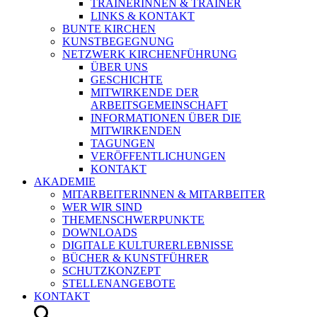
TRAINERINNEN & TRAINER
LINKS & KONTAKT
BUNTE KIRCHEN
KUNSTBEGEGNUNG
NETZWERK KIRCHENFÜHRUNG
ÜBER UNS
GESCHICHTE
MITWIRKENDE DER
ARBEITSGEMEINSCHAFT
INFORMATIONEN ÜBER DIE
MITWIRKENDEN
TAGUNGEN
VERÖFFENTLICHUNGEN
KONTAKT
AKADEMIE
MITARBEITERINNEN & MITARBEITER
WER WIR SIND
THEMENSCHWERPUNKTE
DOWNLOADS
DIGITALE KULTURERLEBNISSE
BÜCHER & KUNSTFÜHRER
SCHUTZKONZEPT
STELLENANGEBOTE
KONTAKT