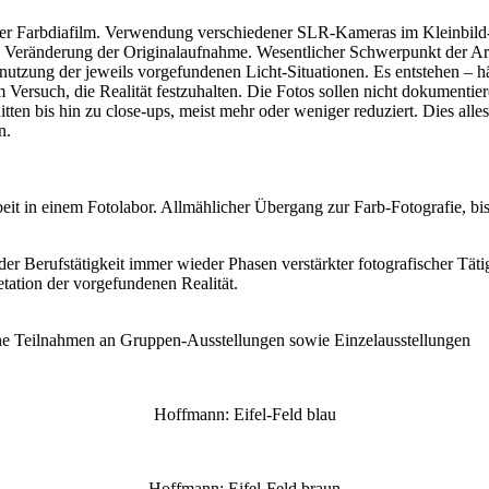
eller Farbdiafilm. Verwendung verschiedener SLR-Kameras im Kleinbil
he Veränderung der Originalaufnahme. Wesentlicher Schwerpunkt der Arb
snutzung der jeweils vorgefundenen Licht-Situationen. Es entstehen – h
Versuch, die Realität festzuhalten. Die Fotos sollen nicht dokumentier
tten bis hin zu close-ups, meist mehr oder weniger reduziert. Dies all
n.
t in einem Fotolabor. Allmählicher Übergang zur Farb-Fotografie, bis 
 Berufstätigkeit immer wieder Phasen verstärkter fotografischer Tätig
ation der vorgefundenen Realität.
iche Teilnahmen an Gruppen-Ausstellungen sowie Einzelausstellungen
Hoffmann: Eifel-Feld blau
Hoffmann: Eifel-Feld braun