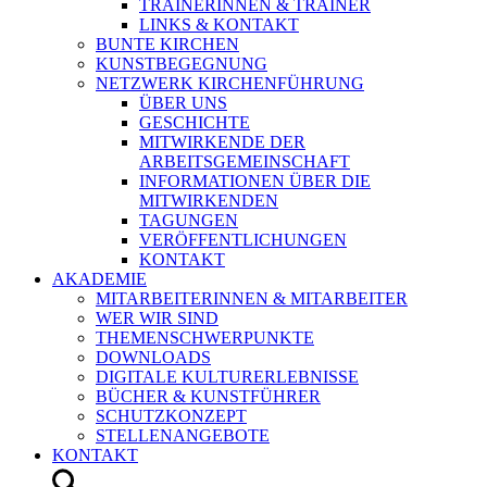
TRAINERINNEN & TRAINER
LINKS & KONTAKT
BUNTE KIRCHEN
KUNSTBEGEGNUNG
NETZWERK KIRCHENFÜHRUNG
ÜBER UNS
GESCHICHTE
MITWIRKENDE DER
ARBEITSGEMEINSCHAFT
INFORMATIONEN ÜBER DIE
MITWIRKENDEN
TAGUNGEN
VERÖFFENTLICHUNGEN
KONTAKT
AKADEMIE
MITARBEITERINNEN & MITARBEITER
WER WIR SIND
THEMENSCHWERPUNKTE
DOWNLOADS
DIGITALE KULTURERLEBNISSE
BÜCHER & KUNSTFÜHRER
SCHUTZKONZEPT
STELLENANGEBOTE
KONTAKT