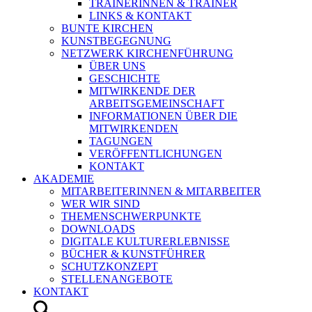
TRAINERINNEN & TRAINER
LINKS & KONTAKT
BUNTE KIRCHEN
KUNSTBEGEGNUNG
NETZWERK KIRCHENFÜHRUNG
ÜBER UNS
GESCHICHTE
MITWIRKENDE DER
ARBEITSGEMEINSCHAFT
INFORMATIONEN ÜBER DIE
MITWIRKENDEN
TAGUNGEN
VERÖFFENTLICHUNGEN
KONTAKT
AKADEMIE
MITARBEITERINNEN & MITARBEITER
WER WIR SIND
THEMENSCHWERPUNKTE
DOWNLOADS
DIGITALE KULTURERLEBNISSE
BÜCHER & KUNSTFÜHRER
SCHUTZKONZEPT
STELLENANGEBOTE
KONTAKT