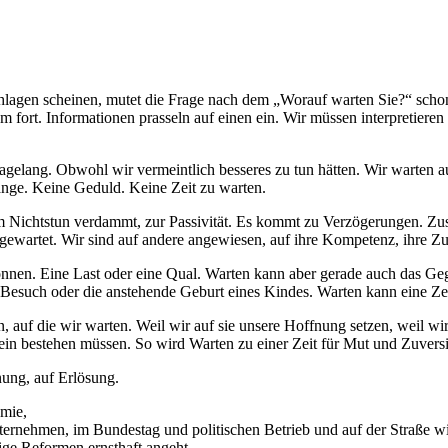
schlagen scheinen, mutet die Frage nach dem „Worauf warten Sie?“ sch
em fort. Informationen prasseln auf einen ein. Wir müssen interpretieren
elang. Obwohl wir vermeintlich besseres zu tun hätten. Wir warten au
lange. Keine Geduld. Keine Zeit zu warten.
Nichtstun verdammt, zur Passivität. Es kommt zu Verzögerungen. Zusa
st gewartet. Wir sind auf andere angewiesen, auf ihre Kompetenz, ihre 
nen. Eine Last oder eine Qual. Warten kann aber gerade auch das Gege
 Besuch oder die anstehende Geburt eines Kindes. Warten kann eine Zei
auf die wir warten. Weil wir auf sie unsere Hoffnung setzen, weil wir u
llein bestehen müssen. So wird Warten zu einer Zeit für Mut und Zuversi
nung, auf Erlösung.
mie,
nternehmen, im Bundestag und politischen Betrieb und auf der Straße
tige Reformen ernsthaft angeht,