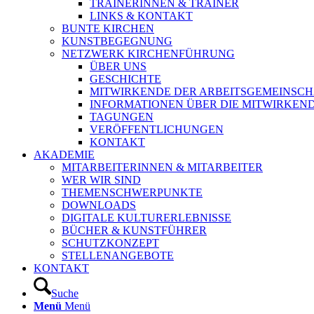
TRAINERINNEN & TRAINER
LINKS & KONTAKT
BUNTE KIRCHEN
KUNSTBEGEGNUNG
NETZWERK KIRCHENFÜHRUNG
ÜBER UNS
GESCHICHTE
MITWIRKENDE DER ARBEITSGEMEINSCH
INFORMATIONEN ÜBER DIE MITWIRKEN
TAGUNGEN
VERÖFFENTLICHUNGEN
KONTAKT
AKADEMIE
MITARBEITERINNEN & MITARBEITER
WER WIR SIND
THEMENSCHWERPUNKTE
DOWNLOADS
DIGITALE KULTURERLEBNISSE
BÜCHER & KUNSTFÜHRER
SCHUTZKONZEPT
STELLENANGEBOTE
KONTAKT
Suche
Menü
Menü