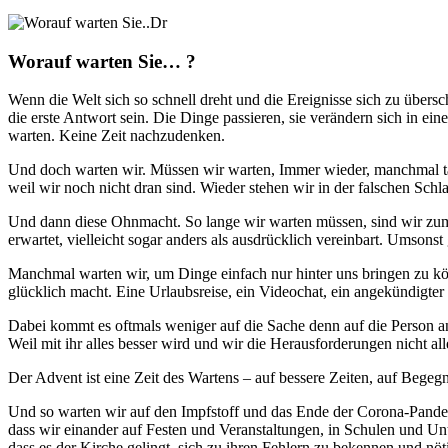
Worauf warten Sie… ?
Wenn die Welt sich so schnell dreht und die Ereignisse sich zu über
die erste Antwort sein. Die Dinge passieren, sie verändern sich in ein
warten. Keine Zeit nachzudenken.
Und doch warten wir. Müssen wir warten, Immer wieder, manchmal tag
weil wir noch nicht dran sind. Wieder stehen wir in der falschen Sch
Und dann diese Ohnmacht. So lange wir warten müssen, sind wir zum 
erwartet, vielleicht sogar anders als ausdrücklich vereinbart. Umson
Manchmal warten wir, um Dinge einfach nur hinter uns bringen zu kön
glücklich macht. Eine Urlaubsreise, ein Videochat, ein angekündigter
Dabei kommt es oftmals weniger auf die Sache denn auf die Person an, 
Weil mit ihr alles besser wird und wir die Herausforderungen nicht a
Der Advent ist eine Zeit des Wartens – auf bessere Zeiten, auf Begeg
Und so warten wir auf den Impfstoff und das Ende der Corona-Pande
dass wir einander auf Festen und Veranstaltungen, in Schulen und U
dass es der Kirche gelingt, sich zu ihren Fehlern zu bekennen und nö