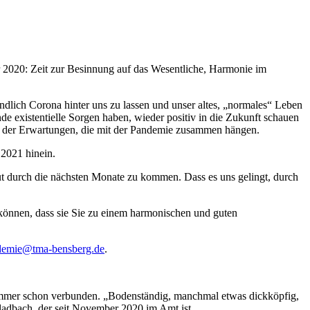
hr 2020: Zeit zur Besinnung auf das Wesentliche, Harmonie im
Endlich Corona hinter uns zu lassen und unser altes, „normales“ Leben
 existentielle Sorgen haben, wieder positiv in die Zukunft schauen
ele der Erwartungen, die mit der Pandemie zusammen hängen.
 2021 hinein.
 gut durch die nächsten Monate zu kommen. Dass es uns gelingt, durch
können, dass sie Sie zu einem harmonischen und guten
demie@tma-bensberg.de
.
immer schon verbunden. „Bodenständig, manchmal etwas dickköpfig,
Gladbach, der seit November 2020 im Amt ist.