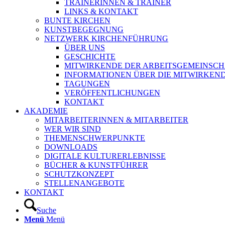
TRAINERINNEN & TRAINER
LINKS & KONTAKT
BUNTE KIRCHEN
KUNSTBEGEGNUNG
NETZWERK KIRCHENFÜHRUNG
ÜBER UNS
GESCHICHTE
MITWIRKENDE DER ARBEITSGEMEINSCH
INFORMATIONEN ÜBER DIE MITWIRKEN
TAGUNGEN
VERÖFFENTLICHUNGEN
KONTAKT
AKADEMIE
MITARBEITERINNEN & MITARBEITER
WER WIR SIND
THEMENSCHWERPUNKTE
DOWNLOADS
DIGITALE KULTURERLEBNISSE
BÜCHER & KUNSTFÜHRER
SCHUTZKONZEPT
STELLENANGEBOTE
KONTAKT
Suche
Menü
Menü