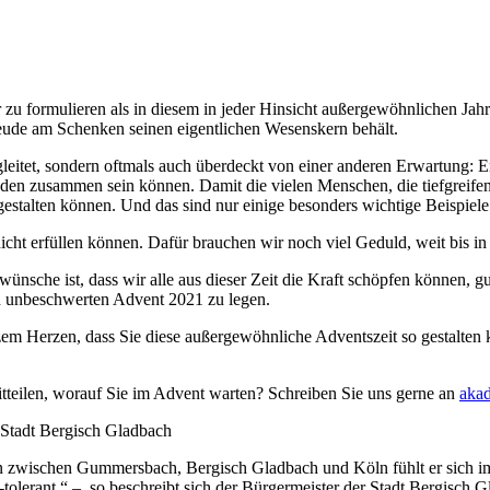
r zu formulieren als in diesem in jeder Hinsicht außergewöhnlichen Ja
reude am Schenken seinen eigentlichen Wesenskern behält.
begleitet, sondern oftmals auch überdeckt von einer anderen Erwartung: 
n zusammen sein können. Damit die vielen Menschen, die tiefgreifende
 gestalten können. Und das sind nur einige besonders wichtige Beispi
cht erfüllen können. Dafür brauchen wir noch viel Geduld, weit bis in
 wünsche ist, dass wir alle aus dieser Zeit die Kraft schöpfen können,
en unbeschwerten Advent 2021 zu legen.
em Herzen, dass Sie diese außergewöhnliche Adventszeit so gestalten 
tteilen, worauf Sie im Advent warten? Schreiben Sie uns gerne an
aka
 Stadt Bergisch Gladbach
on zwischen Gummersbach, Bergisch Gladbach und Köln fühlt er sich 
tolerant.“ – so beschreibt sich der Bürgermeister der Stadt Bergisch 