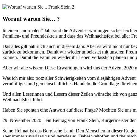
Worauf warten Sie… ?
In einem „normalen“ Jahr sind die Adventserwartungen sicher leichte
Familien- und Freundeskreis und dass das Weihnachtsfest bei aller F
Das alles gilt natürlich auch in diesem Jahr. Aber es wird nicht nur 
zurück zu bekommen. Damit wir wieder unbelastet mit unseren Freunde
können. Damit die Familien wieder ihr Leben verlässlich planen und
Aber wir alle wissen: Diese Erwartungen wird uns der Advent 2020 ni
Was ich mir also trotz aller Schwierigkeiten vom diesjährigen Advent
vernünftiges und gemeinschaftliches Handeln die Grundlage für ein
Und allen Leserinnen und Lesern dieser Zeilen wünsche ich von ganz
Weihnachtsfest führt.
Haben Sie spontan eine Antwort auf diese Frage? Möchten Sie uns mi
29. November 2020 || ein Beitrag von Frank Stein, Bürgermeister der
Seine Heimat ist das Bergische Land. Den Menschen in dieser Regi
aber immer zuverlässig und geradeaus. Dabei weltoffen und rheinisch-