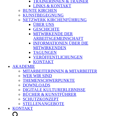
TRAINERINNEN & TRAINER
LINKS & KONTAKT
BUNTE KIRCHEN
KUNSTBEGEGNUNG
NETZWERK KIRCHENFÜHRUNG
ÜBER UNS
GESCHICHTE
MITWIRKENDE DER
ARBEITSGEMEINSCHAFT
INFORMATIONEN ÜBER DIE
MITWIRKENDEN
TAGUNGEN
VERÖFFENTLICHUNGEN
KONTAKT
AKADEMIE
MITARBEITERINNEN & MITARBEITER
WER WIR SIND
THEMENSCHWERPUNKTE
DOWNLOADS
DIGITALE KULTURERLEBNISSE
BÜCHER & KUNSTFÜHRER
SCHUTZKONZEPT
STELLENANGEBOTE
KONTAKT