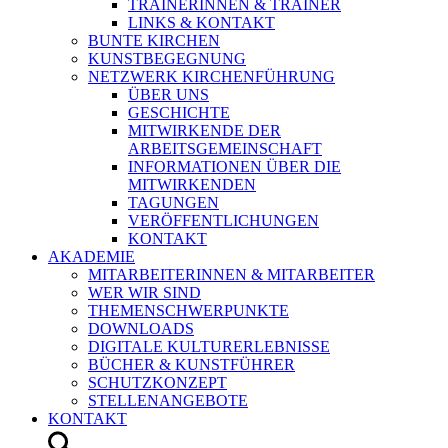
TRAINERINNEN & TRAINER
LINKS & KONTAKT
BUNTE KIRCHEN
KUNSTBEGEGNUNG
NETZWERK KIRCHENFÜHRUNG
ÜBER UNS
GESCHICHTE
MITWIRKENDE DER
ARBEITSGEMEINSCHAFT
INFORMATIONEN ÜBER DIE
MITWIRKENDEN
TAGUNGEN
VERÖFFENTLICHUNGEN
KONTAKT
AKADEMIE
MITARBEITERINNEN & MITARBEITER
WER WIR SIND
THEMENSCHWERPUNKTE
DOWNLOADS
DIGITALE KULTURERLEBNISSE
BÜCHER & KUNSTFÜHRER
SCHUTZKONZEPT
STELLENANGEBOTE
KONTAKT