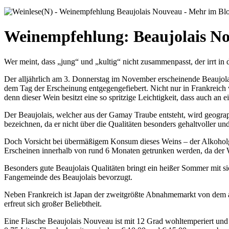
Weinempfehlung: Beaujolais N
Wer meint, dass „jung“ und „kultig“ nicht zusammenpasst, der irrt in 
Der alljährlich am 3. Donnerstag im November erscheinende Beaujolais
dem Tag der Erscheinung entgegengefiebert. Nicht nur in Frankreich w
denn dieser Wein besitzt eine so spritzige Leichtigkeit, dass auch
Der Beaujolais, welcher aus der Gamay Traube entsteht, wird geograp
bezeichnen, da er nicht über die Qualitäten besonders gehaltvoller u
Doch Vorsicht bei übermäßigem Konsum dieses Weins – der Alkoholg
Erscheinen innerhalb von rund 6 Monaten getrunken werden, da der Wei
Besonders gute Beaujolais Qualitäten bringt ein heißer Sommer mit si
Fangemeinde des Beaujolais bevorzugt.
Neben Frankreich ist Japan der zweitgrößte Abnahmemarkt von dem al
erfreut sich großer Beliebtheit.
Eine Flasche Beaujolais Nouveau ist mit 12 Grad wohltemperiert und