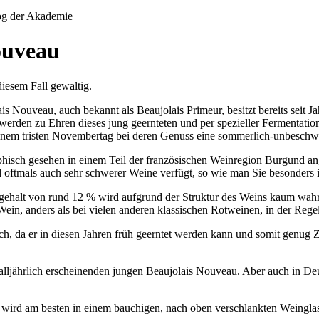
ouveau
diesem Fall gewaltig.
 Nouveau, auch bekannt als Beaujolais Primeur, besitzt bereits seit Ja
erden zu Ehren dieses jung geernteten und per spezieller Fermentation
 an einem tristen Novembertag bei deren Genuss eine sommerlich-unbes
hisch gesehen in einem Teil der französischen Weinregion Burgund ang
nd oftmals auch sehr schwerer Weine verfügt, so wie man Sie besonders 
ehalt von rund 12 % wird aufgrund der Struktur des Weins kaum wah
n, anders als bei vielen anderen klassischen Rotweinen, in der Regel n
ch, da er in diesen Jahren früh geerntet werden kann und somit genug 
ljährlich erscheinenden jungen Beaujolais Nouveau. Aber auch in Deut
 wird am besten in einem bauchigen, nach oben verschlankten Weinglas 