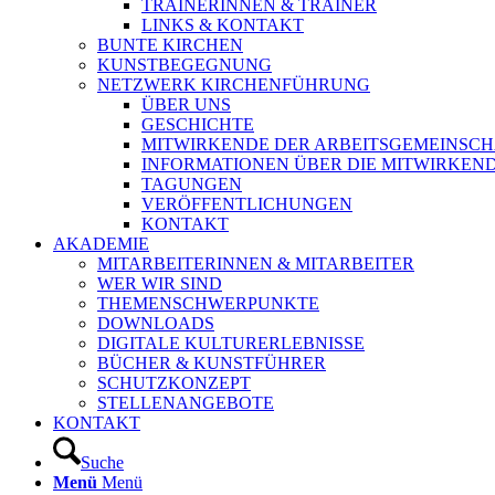
TRAINERINNEN & TRAINER
LINKS & KONTAKT
BUNTE KIRCHEN
KUNSTBEGEGNUNG
NETZWERK KIRCHENFÜHRUNG
ÜBER UNS
GESCHICHTE
MITWIRKENDE DER ARBEITSGEMEINSCH
INFORMATIONEN ÜBER DIE MITWIRKEN
TAGUNGEN
VERÖFFENTLICHUNGEN
KONTAKT
AKADEMIE
MITARBEITERINNEN & MITARBEITER
WER WIR SIND
THEMENSCHWERPUNKTE
DOWNLOADS
DIGITALE KULTURERLEBNISSE
BÜCHER & KUNSTFÜHRER
SCHUTZKONZEPT
STELLENANGEBOTE
KONTAKT
Suche
Menü
Menü