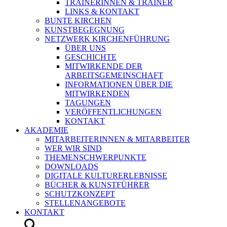
TRAINERINNEN & TRAINER
LINKS & KONTAKT
BUNTE KIRCHEN
KUNSTBEGEGNUNG
NETZWERK KIRCHENFÜHRUNG
ÜBER UNS
GESCHICHTE
MITWIRKENDE DER
ARBEITSGEMEINSCHAFT
INFORMATIONEN ÜBER DIE
MITWIRKENDEN
TAGUNGEN
VERÖFFENTLICHUNGEN
KONTAKT
AKADEMIE
MITARBEITERINNEN & MITARBEITER
WER WIR SIND
THEMENSCHWERPUNKTE
DOWNLOADS
DIGITALE KULTURERLEBNISSE
BÜCHER & KUNSTFÜHRER
SCHUTZKONZEPT
STELLENANGEBOTE
KONTAKT