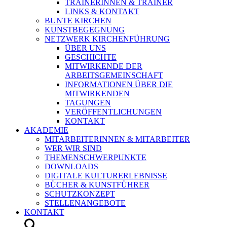
TRAINERINNEN & TRAINER
LINKS & KONTAKT
BUNTE KIRCHEN
KUNSTBEGEGNUNG
NETZWERK KIRCHENFÜHRUNG
ÜBER UNS
GESCHICHTE
MITWIRKENDE DER
ARBEITSGEMEINSCHAFT
INFORMATIONEN ÜBER DIE
MITWIRKENDEN
TAGUNGEN
VERÖFFENTLICHUNGEN
KONTAKT
AKADEMIE
MITARBEITERINNEN & MITARBEITER
WER WIR SIND
THEMENSCHWERPUNKTE
DOWNLOADS
DIGITALE KULTURERLEBNISSE
BÜCHER & KUNSTFÜHRER
SCHUTZKONZEPT
STELLENANGEBOTE
KONTAKT