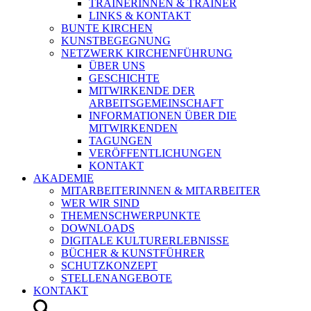
TRAINERINNEN & TRAINER
LINKS & KONTAKT
BUNTE KIRCHEN
KUNSTBEGEGNUNG
NETZWERK KIRCHENFÜHRUNG
ÜBER UNS
GESCHICHTE
MITWIRKENDE DER
ARBEITSGEMEINSCHAFT
INFORMATIONEN ÜBER DIE
MITWIRKENDEN
TAGUNGEN
VERÖFFENTLICHUNGEN
KONTAKT
AKADEMIE
MITARBEITERINNEN & MITARBEITER
WER WIR SIND
THEMENSCHWERPUNKTE
DOWNLOADS
DIGITALE KULTURERLEBNISSE
BÜCHER & KUNSTFÜHRER
SCHUTZKONZEPT
STELLENANGEBOTE
KONTAKT