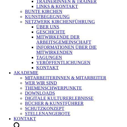
TRAINERINNEN & TRAINER
LINKS & KONTAKT
BUNTE KIRCHEN
KUNSTBEGEGNUNG
NETZWERK KIRCHENFÜHRUNG
ÜBER UNS
GESCHICHTE
MITWIRKENDE DER
ARBEITSGEMEINSCHAFT
INFORMATIONEN ÜBER DIE
MITWIRKENDEN
TAGUNGEN
VERÖFFENTLICHUNGEN
KONTAKT
AKADEMIE
MITARBEITERINNEN & MITARBEITER
WER WIR SIND
THEMENSCHWERPUNKTE
DOWNLOADS
DIGITALE KULTURERLEBNISSE
BÜCHER & KUNSTFÜHRER
SCHUTZKONZEPT
STELLENANGEBOTE
KONTAKT