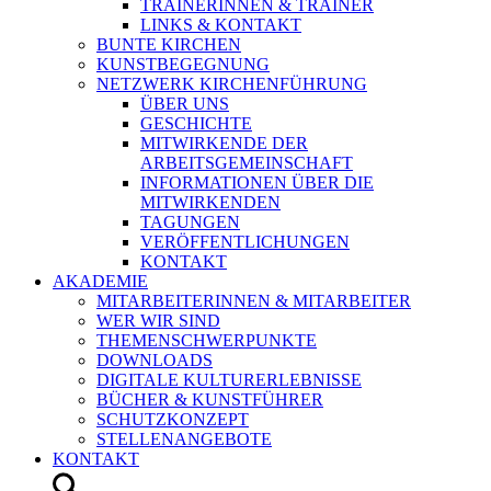
TRAINERINNEN & TRAINER
LINKS & KONTAKT
BUNTE KIRCHEN
KUNSTBEGEGNUNG
NETZWERK KIRCHENFÜHRUNG
ÜBER UNS
GESCHICHTE
MITWIRKENDE DER
ARBEITSGEMEINSCHAFT
INFORMATIONEN ÜBER DIE
MITWIRKENDEN
TAGUNGEN
VERÖFFENTLICHUNGEN
KONTAKT
AKADEMIE
MITARBEITERINNEN & MITARBEITER
WER WIR SIND
THEMENSCHWERPUNKTE
DOWNLOADS
DIGITALE KULTURERLEBNISSE
BÜCHER & KUNSTFÜHRER
SCHUTZKONZEPT
STELLENANGEBOTE
KONTAKT