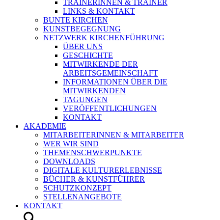
TRAINERINNEN & TRAINER
LINKS & KONTAKT
BUNTE KIRCHEN
KUNSTBEGEGNUNG
NETZWERK KIRCHENFÜHRUNG
ÜBER UNS
GESCHICHTE
MITWIRKENDE DER
ARBEITSGEMEINSCHAFT
INFORMATIONEN ÜBER DIE
MITWIRKENDEN
TAGUNGEN
VERÖFFENTLICHUNGEN
KONTAKT
AKADEMIE
MITARBEITERINNEN & MITARBEITER
WER WIR SIND
THEMENSCHWERPUNKTE
DOWNLOADS
DIGITALE KULTURERLEBNISSE
BÜCHER & KUNSTFÜHRER
SCHUTZKONZEPT
STELLENANGEBOTE
KONTAKT