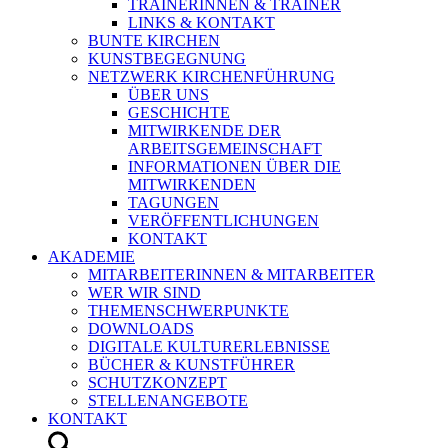
TRAINERINNEN & TRAINER
LINKS & KONTAKT
BUNTE KIRCHEN
KUNSTBEGEGNUNG
NETZWERK KIRCHENFÜHRUNG
ÜBER UNS
GESCHICHTE
MITWIRKENDE DER
ARBEITSGEMEINSCHAFT
INFORMATIONEN ÜBER DIE
MITWIRKENDEN
TAGUNGEN
VERÖFFENTLICHUNGEN
KONTAKT
AKADEMIE
MITARBEITERINNEN & MITARBEITER
WER WIR SIND
THEMENSCHWERPUNKTE
DOWNLOADS
DIGITALE KULTURERLEBNISSE
BÜCHER & KUNSTFÜHRER
SCHUTZKONZEPT
STELLENANGEBOTE
KONTAKT