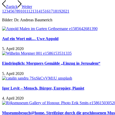
Zurück
Weiter
1
2
3
4
5
6
7
8
9
10
11
12
13
14
15
16
17
18
19
20
21
Bilder: Dr. Andreas Baumerich
Auf ein Wort mit… Uwe Appold
5. April 2020
Eindringlich: Morgners Gemälde „Einzug in Jerusalem“
5. April 2020
Igor Levit – Mensch, Bürger, Europäer, Pianist
4. April 2020
Museumsbesuch@home. Streifzüge durch die geschlossenen Mus