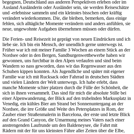
begegnen, Deutschland aus anderen Perspektiven erleben oder im
Ausland Ausländerin oder Ausländer sein, sie werden Reiseschätze
und -erlebnisse sammeln und ein kleinstes bisschen oder kräftig
verändert wiederkommen. Die, die bleiben, bemerken, dass einige
fehlen, sich alltägliche Momente verändern und anders anfühlen, sie
neue, ungewohnte Aufgaben übernehmen müssen oder dürfen.
Die Ferien- und Reisezeit ist geprägt von neuen Eindrücken und ich
liebe sie. Ich bin ein Mensch, der unendlich gerne unterwegs ist.
Früher war ich mit meiner Familie 3 Wochen an einem Stück an der
Nordsee oder in den Bergen, Sandburgenwettbewerbe haben wir
gewonnen, uns furchtbar in den Alpen verlaufen und sind beim
Wandern so nass geworden, dass wir das Regenwasser aus den
Schuhen kippen konnten. Als Jugendliche und später mit eigener
Familie war ich mit Rucksack oder Fahrrad in deutschen Städten
und vielen Ländern der Welt unterwegs. Ich habe erlebt, dass
manche Momente schier platzen durch die Fülle der Schönheit, die
sich in ihnen versammelt. Das sind für mich die absolute Stille bei
einer Alpenwanderung, der Blick auf den trubelnden Markusplatz in
Venedig, ein kühles Bier am Strand bei Sonnenuntergang an der
Nordsee, die irre Größe und Weite des Petersplatzes in Rom, der
Zauber einer Straßenmalerin in Barcelona, der erste und letzte Blick
auf den Grand Canyon, die Umarmung meines Vaters nach einer
anstrengenden Laufrunde um den Baldeneysee, die Fahrt mit
Rädern mit der für uns kleinsten Fähre aller Zeiten über die Elbe,