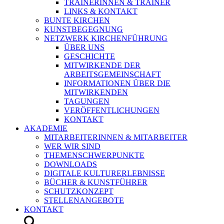
TRAINERINNEN & TRAINER
LINKS & KONTAKT
BUNTE KIRCHEN
KUNSTBEGEGNUNG
NETZWERK KIRCHENFÜHRUNG
ÜBER UNS
GESCHICHTE
MITWIRKENDE DER
ARBEITSGEMEINSCHAFT
INFORMATIONEN ÜBER DIE
MITWIRKENDEN
TAGUNGEN
VERÖFFENTLICHUNGEN
KONTAKT
AKADEMIE
MITARBEITERINNEN & MITARBEITER
WER WIR SIND
THEMENSCHWERPUNKTE
DOWNLOADS
DIGITALE KULTURERLEBNISSE
BÜCHER & KUNSTFÜHRER
SCHUTZKONZEPT
STELLENANGEBOTE
KONTAKT