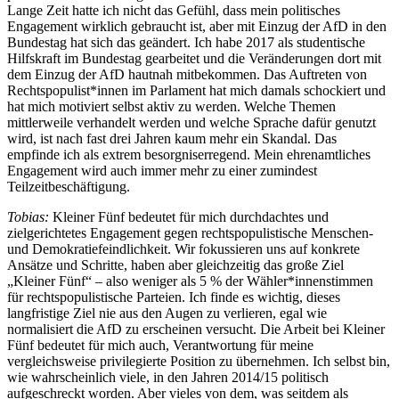
Lange Zeit hatte ich nicht das Gefühl, dass mein politisches
Engagement wirklich gebraucht ist, aber mit Einzug der AfD in den
Bundestag hat sich das geändert. Ich habe 2017 als studentische
Hilfskraft im Bundestag gearbeitet und die Veränderungen dort mit
dem Einzug der AfD hautnah mitbekommen. Das Auftreten von
Rechtspopulist*innen im Parlament hat mich damals schockiert und
hat mich motiviert selbst aktiv zu werden. Welche Themen
mittlerweile verhandelt werden und welche Sprache dafür genutzt
wird, ist nach fast drei Jahren kaum mehr ein Skandal. Das
empfinde ich als extrem besorgniserregend. Mein ehrenamtliches
Engagement wird auch immer mehr zu einer zumindest
Teilzeitbeschäftigung.
Tobias:
Kleiner Fünf bedeutet für mich durchdachtes und
zielgerichtetes Engagement gegen rechtspopulistische Menschen-
und Demokratiefeindlichkeit. Wir fokussieren uns auf konkrete
Ansätze und Schritte, haben aber gleichzeitig das große Ziel
„Kleiner Fünf“ – also weniger als 5 % der Wähler*innenstimmen
für rechtspopulistische Parteien. Ich finde es wichtig, dieses
langfristige Ziel nie aus den Augen zu verlieren, egal wie
normalisiert die AfD zu erscheinen versucht. Die Arbeit bei Kleiner
Fünf bedeutet für mich auch, Verantwortung für meine
vergleichsweise privilegierte Position zu übernehmen. Ich selbst bin,
wie wahrscheinlich viele, in den Jahren 2014/15 politisch
aufgeschreckt worden. Aber vieles von dem, was seitdem als