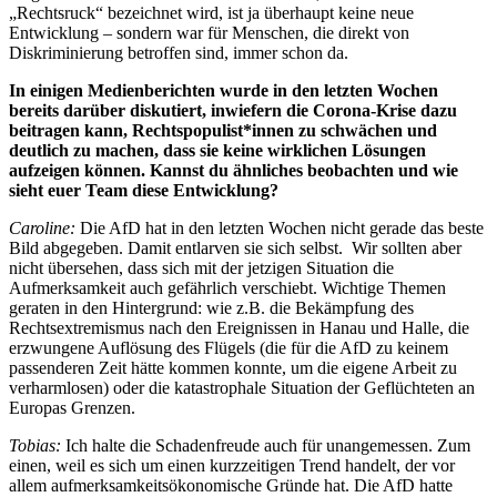
„Rechtsruck“ bezeichnet wird, ist ja überhaupt keine neue
Entwicklung – sondern war für Menschen, die direkt von
Diskriminierung betroffen sind, immer schon da.
In einigen Medienberichten wurde in den letzten Wochen
bereits darüber diskutiert, inwiefern die Corona-Krise dazu
beitragen kann, Rechtspopulist*innen zu schwächen und
deutlich zu machen, dass sie keine wirklichen Lösungen
aufzeigen können. Kannst du ähnliches beobachten und wie
sieht euer Team diese Entwicklung?
Caroline:
Die AfD hat in den letzten Wochen nicht gerade das beste
Bild abgegeben. Damit entlarven sie sich selbst. Wir sollten aber
nicht übersehen, dass sich mit der jetzigen Situation die
Aufmerksamkeit auch gefährlich verschiebt. Wichtige Themen
geraten in den Hintergrund: wie z.B. die Bekämpfung des
Rechtsextremismus nach den Ereignissen in Hanau und Halle, die
erzwungene Auflösung des Flügels (die für die AfD zu keinem
passenderen Zeit hätte kommen konnte, um die eigene Arbeit zu
verharmlosen) oder die katastrophale Situation der Geflüchteten an
Europas Grenzen.
Tobias:
Ich halte die Schadenfreude auch für unangemessen. Zum
einen, weil es sich um einen kurzzeitigen Trend handelt, der vor
allem aufmerksamkeitsökonomische Gründe hat. Die AfD hatte