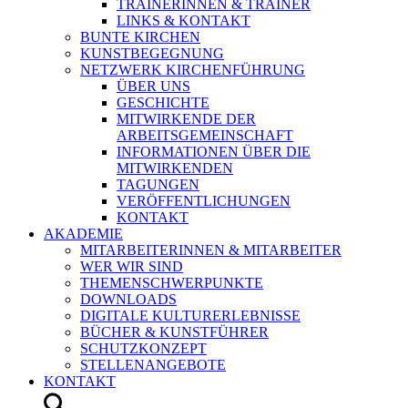
TRAINERINNEN & TRAINER
LINKS & KONTAKT
BUNTE KIRCHEN
KUNSTBEGEGNUNG
NETZWERK KIRCHENFÜHRUNG
ÜBER UNS
GESCHICHTE
MITWIRKENDE DER
ARBEITSGEMEINSCHAFT
INFORMATIONEN ÜBER DIE
MITWIRKENDEN
TAGUNGEN
VERÖFFENTLICHUNGEN
KONTAKT
AKADEMIE
MITARBEITERINNEN & MITARBEITER
WER WIR SIND
THEMENSCHWERPUNKTE
DOWNLOADS
DIGITALE KULTURERLEBNISSE
BÜCHER & KUNSTFÜHRER
SCHUTZKONZEPT
STELLENANGEBOTE
KONTAKT