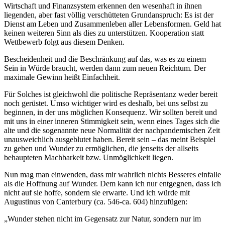
Wirtschaft und Finanzsystem erkennen den wesenhaft in ihnen
liegenden, aber fast völlig verschütteten Grundanspruch: Es ist der
Dienst am Leben und Zusammenleben aller Lebensformen. Geld hat
keinen weiteren Sinn als dies zu unterstützen. Kooperation statt
Wettbewerb folgt aus diesem Denken.
Bescheidenheit und die Beschränkung auf das, was es zu einem
Sein in Würde braucht, werden dann zum neuen Reichtum. Der
maximale Gewinn heißt Einfachheit.
Für Solches ist gleichwohl die politische Repräsentanz weder bereit
noch gerüstet. Umso wichtiger wird es deshalb, bei uns selbst zu
beginnen, in der uns möglichen Konsequenz. Wir sollten bereit und
mit uns in einer inneren Stimmigkeit sein, wenn eines Tages sich die
alte und die sogenannte neue Normalität der nachpandemischen Zeit
unausweichlich ausgeblutet haben. Bereit sein – das meint Beispiel
zu geben und Wunder zu ermöglichen, die jenseits der allseits
behaupteten Machbarkeit bzw. Unmöglichkeit liegen.
Nun mag man einwenden, dass mir wahrlich nichts Besseres einfalle
als die Hoffnung auf Wunder. Dem kann ich nur entgegnen, dass ich
nicht auf sie hoffe, sondern sie erwarte. Und ich würde mit
Augustinus von Canterbury (ca. 546-ca. 604) hinzufügen:
„Wunder stehen nicht im Gegensatz zur Natur, sondern nur im