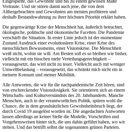
Eingespielte, das Gewohnte und bis zu einem gewissen Maße
Vertraute. Und sie stören damit auch jene, die von dem
Althergebrachten und Gewohnten am meisten profitieren und
deshalb Bestandswahrung zu ihrer höchsten Priorität erklärt haben.
Die gegenwärtige Krise der Menschheit hat, äußerlich betrachtet,
ökologische, politische und ökonomische Facetten. Die Pandemie
verschärft die Situation. In erster Linie jedoch ist der momentane
Zustand Ausdruck einer evolutionären Krise, einer Krise des
menschlichen Bewusstseins, einer Visionskrise. Die Menschheit
weiß nicht, wohin sie will. Am Besten soll es so bleiben wie bisher,
vielleicht mit ein bisschen mehr Verteilungsgerechtigkeit –
vorausgesetzt, das wird nicht zu teuer. Vielleicht auch mit weniger
Umweltbelastung – vorausgesetzt, das schränkt mich nicht ein in
meinem Konsum und meiner Mobilität.
Alle Antworten, die wir für die nachpandemische Zeit hören, sind
von erschreckender Visionslosigkeit. Sie orientieren sich an einem
Wirtschafts- und Kulturverständnis des 20. Jahrhunderts. Manche
Menschen, auch in der verantwortlichen Politik, spüren wohl die
Chance, die in dem grundsätzlichen Gewohnheitsbruch liegt, der
durch Covid 19 ausgelöst worden ist. Die angedachten Antworten
lassen allerdings an keiner Stelle die Modelle, Vorschriften und
Vorgehensweisen hinter sich, die uns dahin geführt haben, wo wir
stehen. Und das betrifft selbst die sogenannten grünen Parteien.