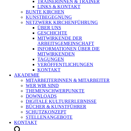
TRAINERINNEN & TRAINER
LINKS & KONTAKT
BUNTE KIRCHEN
KUNSTBEGEGNUNG
NETZWERK KIRCHENFÜHRUNG
ÜBER UNS
GESCHICHTE
MITWIRKENDE DER
ARBEITSGEMEINSCHAFT
INFORMATIONEN ÜBER DIE
MITWIRKENDEN
TAGUNGEN
VERÖFFENTLICHUNGEN
KONTAKT
AKADEMIE
MITARBEITERINNEN & MITARBEITER
WER WIR SIND
THEMENSCHWERPUNKTE
DOWNLOADS
DIGITALE KULTURERLEBNISSE
BÜCHER & KUNSTFÜHRER
SCHUTZKONZEPT
STELLENANGEBOTE
KONTAKT