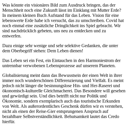
Was könnte ein visionäres Bild zum Ausdruck bringen, das der
Menschheit noch eine Zukunft lässt im Einklang mit Mutter Erde?
In meinem kleinen Buch Aufstand für das Leben. Vision für eine
lebenswerte Erde habe ich versucht, das zu umschreiben. Covid hat
noch einmal eine zusätzliche Dringlichkeit ins Spiel gebracht. Wir
sind nachdrücklich gebeten, uns neu zu entdecken und zu
entwerfen.
Dazu einige sehr wenige und sehr selektive Gedanken, die unter
dem Oberbegriff stehen: Dem Leben dienen!
Das Leben sei ein Fest, ein Eintauchen in den Harmoniestrom der
untrennbar verwobenen Lebensprozesse auf unserem Planeten.
Globalisierung meint dann das Bewusstsein der einen Welt in ihrer
immer noch wunderschönen Differenzierung und Vielfalt. Es meint
jedoch nicht länger die besinnungslose Hin- und Her-Raserei und
ökonomisch-kulturelle Gleichmacherei. Das Besondere will gesehen
und gewürdigt sein. Und dies betrifft nicht nur Politik und
Ökonomie, sondern exemplarisch auch das touristische Erkunden
von Welt. Als außerordentliches Geschenk dürfen wir es verstehen,
nicht als einen der Reise-Gier entsprungenen Anspruch auf
bezahlbare Selbstverständlichkeit. Behutsamkeit lautet das Credo
hierfür.