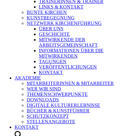
TRAINERINNEN & TRAINER
LINKS & KONTAKT
BUNTE KIRCHEN
KUNSTBEGEGNUNG
NETZWERK KIRCHENFÜHRUNG
ÜBER UNS
GESCHICHTE
MITWIRKENDE DER
ARBEITSGEMEINSCHAFT
INFORMATIONEN ÜBER DIE
MITWIRKENDEN
TAGUNGEN
VERÖFFENTLICHUNGEN
KONTAKT
AKADEMIE
MITARBEITERINNEN & MITARBEITER
WER WIR SIND
THEMENSCHWERPUNKTE
DOWNLOADS
DIGITALE KULTURERLEBNISSE
BÜCHER & KUNSTFÜHRER
SCHUTZKONZEPT
STELLENANGEBOTE
KONTAKT