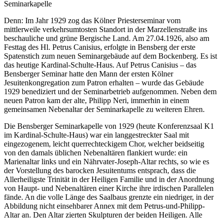
Seminarkapelle
Denn: Im Jahr 1929 zog das Kölner Priesterseminar vom
mittlerweile verkehrsumtosten Standort in der Marzellenstraße ins
beschauliche und grüne Bergische Land. Am 27.04.1926, also am
Festtag des Hl. Petrus Canisius, erfolgte in Bensberg der erste
Spatenstich zum neuen Seminargebäude auf dem Bockenberg. Es ist
das heutige Kardinal-Schulte-Haus. Auf Petrus Canisius – das
Bensberger Seminar hatte den Mann der ersten Kölner
Jesuitenkongregation zum Patron erhalten – wurde das Gebäude
1929 benediziert und der Seminarbetrieb aufgenommen. Neben dem
neuen Patron kam der alte, Philipp Neri, immerhin in einem
gemeinsamen Nebenaltar der Seminarkapelle zu weiteren Ehren.
Die Bensberger Seminarkapelle von 1929 (heute Konferenzsaal K1
im Kardinal-Schulte-Haus) war ein langgestreckter Saal mit
eingezogenem, leicht querrechteckigem Chor, welcher beidseitig
von den damals üblichen Nebenaltären flankiert wurde: ein
Marienaltar links und ein Nährvater-Joseph-Altar rechts, so wie es
der Vorstellung des barocken Jesuitentums entsprach, dass die
Allerheiligste Trinität in der Heiligen Familie und in der Anordnung
von Haupt- und Nebenaltären einer Kirche ihre irdischen Parallelen
fände. An die volle Länge des Saalbaus grenzte ein niedriger, in der
Abbildung nicht einsehbarer Annex mit dem Petrus-und-Philipp-
Altar an. Den Altar zierten Skulpturen der beiden Heiligen. Alle