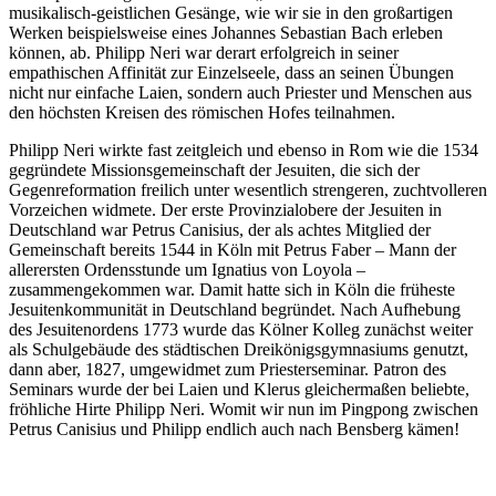
musikalisch-geistlichen Gesänge, wie wir sie in den großartigen
Werken beispielsweise eines Johannes Sebastian Bach erleben
können, ab. Philipp Neri war derart erfolgreich in seiner
empathischen Affinität zur Einzelseele, dass an seinen Übungen
nicht nur einfache Laien, sondern auch Priester und Menschen aus
den höchsten Kreisen des römischen Hofes teilnahmen.
Philipp Neri wirkte fast zeitgleich und ebenso in Rom wie die 1534
gegründete Missionsgemeinschaft der Jesuiten, die sich der
Gegenreformation freilich unter wesentlich strengeren, zuchtvolleren
Vorzeichen widmete. Der erste Provinzialobere der Jesuiten in
Deutschland war Petrus Canisius, der als achtes Mitglied der
Gemeinschaft bereits 1544 in Köln mit Petrus Faber – Mann der
allerersten Ordensstunde um Ignatius von Loyola –
zusammengekommen war. Damit hatte sich in Köln die früheste
Jesuitenkommunität in Deutschland begründet. Nach Aufhebung
des Jesuitenordens 1773 wurde das Kölner Kolleg zunächst weiter
als Schulgebäude des städtischen Dreikönigsgymnasiums genutzt,
dann aber, 1827, umgewidmet zum Priesterseminar. Patron des
Seminars wurde der bei Laien und Klerus gleichermaßen beliebte,
fröhliche Hirte Philipp Neri. Womit wir nun im Pingpong zwischen
Petrus Canisius und Philipp endlich auch nach Bensberg kämen!