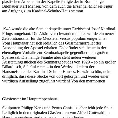
plastischen Arbeiten in der Kapelle fertigte der in Bonn tätige
Bildhauer Karl Menser, von dem auch die Erzengel-Michael-Figur
am Aufgang zum Kardinal-Schulte-Haus stammt.
1948 wurde die alte Seminarkapelle unter Erzbischof Josef Kardinal
Frings umgebaut. Die Altäre verschwanden und es wurde ein neuer
Zelebrationsaltar für die Messfeier versus populum eingerichtet.
Vom Hauptaltar hat sich lediglich das Gussmarmorrelief der
Aussendung der Apostel erhalten. Es befindet sich heute in der
ehemaligen Vorhalle zur Seminarkapelle gegenüber dem großen
Speisesaal. Die heilige Familie aber steht neben weiteren
Ausstattungsstücken des Seminargebäudes von 1929 – so ein großer
Billardtisch, Schränke etc. – in den Werkstattkellern der
Hausmeisterei des Kardinal-Schulte-Hauses. Es wäre schön, nein
dringlich, dass diese Stücke von dort geborgen und wieder einer
würdigen Aufstellung zugeführt würden! Von den marmornen
Glasfenster im Haupttreppenhaus
Skulpturen Philipp Neris und Petrus Canisius‘ aber fehlt jede Spur.
Lediglich in den originalen Glasfenstern von Alfred Gottwald im
Haupttreppenhaus sind die beiden noch zu finden.