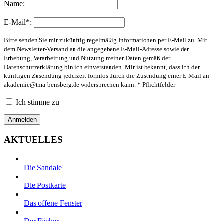
Name:
E-Mail*:
Bitte senden Sie mir zukünftig regelmäßig Informationen per E-Mail zu. Mit
dem Newsletter-Versand an die angegebene E-Mail-Adresse sowie der
Erhebung, Verarbeitung und Nutzung meiner Daten gemäß der
Datenschutzerklärung bin ich einverstanden. Mir ist bekannt, dass ich der
künftigen Zusendung jederzeit formlos durch die Zusendung einer E-Mail an
akademie@tma-bensberg.de
widersprechen kann. * Pflichtfelder
Ich stimme zu
AKTUELLES
Die Sandale
Die Postkarte
Das offene Fenster
Der Fächer