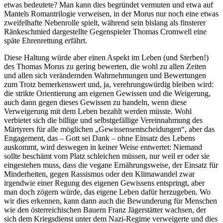
etwas bedeutete? Man kann dies begründet vermuten und etwa auf
Mantels Romantrilogie verweisen, in der Morus nur noch eine etwas
zweifelhafte Nebenrolle spielt, während sein bislang als finsterer
Ränkeschmied dargestellte Gegenspieler Thomas Cromwell eine
späte Ehrenrettung erfährt.
Diese Haltung würde aber einen Aspekt im Leben (und Sterben!)
des Thomas Morus zu gering bewerten, die wohl zu allen Zeiten
und allen sich verändernden Wahrnehmungen und Bewertungen
zum Trotz bemerkenswert und, ja, verehrungswürdig bleiben wird:
die strikte Orientierung am eigenen Gewissen und die Weigerung,
auch dann gegen dieses Gewissen zu handeln, wenn diese
Verweigerung mit dem Leben bezahlt werden müsste. Wohl
verbietet sich die billige und selbstgefällige Vereinnahmung des
Märtyrers für alle möglichen „Gewissensentscheidungen“, aber das
Engagement, das – Gott sei Dank – ohne Einsatz des Lebens
auskommt, wird deswegen in keiner Weise entwertet: Niemand
sollte beschämt vom Platz schleichen müssen, nur weil er oder sie
eingestehen muss, dass die vegane Ernährungsweise, der Einsatz für
Minderheiten, gegen Rassismus oder den Klimawandel zwar
irgendwie einer Regung des eigenen Gewissens entspringt, aber
man doch zögern würde, das eigene Leben dafür herzugeben. Wo
wir dies erkennen, kann dann auch die Bewunderung für Menschen
wie den österreichischen Bauern Franz Jägerstätter wachsen, der
sich dem Kriegsdienst unter dem Nazi-Regime verweigerte und dies