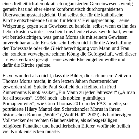
eines freiheitlich-demokratisch organisierten Gemeinwesens wenig
gemein hat und eher einem konformistisch durchorganisierten
Überwachungsstaat gleicht. Und selbst der für die katholische
Kirche entscheidende Grund für Morus‘ Heiligsprechung – seine
Weigerung, gegen sein Gewissen zu handeln, selbst wenn es ihn das
Leben kosten würde – erscheint uns heute etwas zweifelhaft, wenn
wir berücksichtigen, was genau Morus als mit seinem Gewissen
unvereinbar ansah: Er setzte sein Leben nicht für die Abschaffung
der Todesstrafe oder die Gleichberechtigung von Mann und Frau
ein, sondern verweigerte seinem König die Gefolgschaft, weil dieser
– etwas verkürzt gesagt – eine zweite Ehe eingehen wollte und
dafür die Kirche spaltete.
Es verwundert also nicht, dass die Bilder, die sich unsere Zeit von
Thomas Morus macht, in den letzten Jahren facettenreicher
geworden sind. Spielte Paul Scofield den Heiligen in Fred
Zinnemanns Kinoklassiker „Ein Mann zu jeder Jahreszeit“ („A man
for all seasons“, 1966) noch „als noblen, gutmütigen
Prinzipienreiter“, wie Gina Thomas 2015 in der FAZ urteilte, so
porträtierte Hilary Mantel den Schatzkanzler Morus in ihrem
historischen Roman „Wölfe“ („Wolf Hall“, 2009) als hartherzigen
Vollstrecker der rechten Glaubenslehre, als selbstgefälligen
religiösen Fanatiker und heuchlerischen Eiferer, wofür sie freilich
viel Kritik einstecken musste.