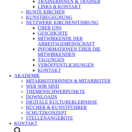
TRAINERINNEN & TRAINER
LINKS & KONTAKT
BUNTE KIRCHEN
KUNSTBEGEGNUNG
NETZWERK KIRCHENFÜHRUNG
ÜBER UNS
GESCHICHTE
MITWIRKENDE DER
ARBEITSGEMEINSCHAFT
INFORMATIONEN ÜBER DIE
MITWIRKENDEN
TAGUNGEN
VERÖFFENTLICHUNGEN
KONTAKT
AKADEMIE
MITARBEITERINNEN & MITARBEITER
WER WIR SIND
THEMENSCHWERPUNKTE
DOWNLOADS
DIGITALE KULTURERLEBNISSE
BÜCHER & KUNSTFÜHRER
SCHUTZKONZEPT
STELLENANGEBOTE
KONTAKT