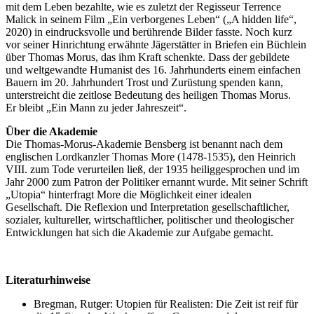
mit dem Leben bezahlte, wie es zuletzt der Regisseur Terrence
Malick in seinem Film „Ein verborgenes Leben“ („A hidden life“,
2020) in eindrucksvolle und berührende Bilder fasste. Noch kurz
vor seiner Hinrichtung erwähnte Jägerstätter in Briefen ein Büchlein
über Thomas Morus, das ihm Kraft schenkte. Dass der gebildete
und weltgewandte Humanist des 16. Jahrhunderts einem einfachen
Bauern im 20. Jahrhundert Trost und Zurüstung spenden kann,
unterstreicht die zeitlose Bedeutung des heiligen Thomas Morus.
Er bleibt „Ein Mann zu jeder Jahreszeit“.
Über die Akademie
Die Thomas-Morus-Akademie Bensberg ist benannt nach dem
englischen Lordkanzler Thomas More (1478-1535), den Heinrich
VIII. zum Tode verurteilen ließ, der 1935 heiliggesprochen und im
Jahr 2000 zum Patron der Politiker ernannt wurde. Mit seiner Schrift
„Utopia“ hinterfragt More die Möglichkeit einer idealen
Gesellschaft. Die Reflexion und Interpretation gesellschaftlicher,
sozialer, kultureller, wirtschaftlicher, politischer und theologischer
Entwicklungen hat sich die Akademie zur Aufgabe gemacht.
Literaturhinweise
Bregman, Rutger: Utopien für Realisten: Die Zeit ist reif für