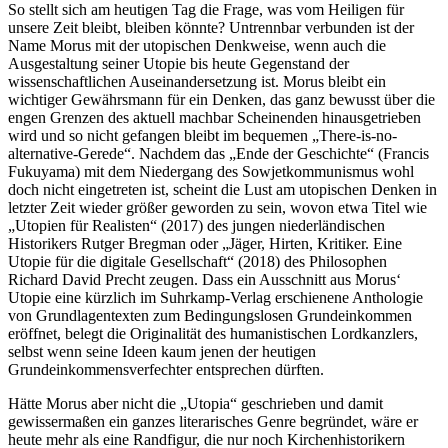
So stellt sich am heutigen Tag die Frage, was vom Heiligen für
unsere Zeit bleibt, bleiben könnte? Untrennbar verbunden ist der
Name Morus mit der utopischen Denkweise, wenn auch die
Ausgestaltung seiner Utopie bis heute Gegenstand der
wissenschaftlichen Auseinandersetzung ist. Morus bleibt ein
wichtiger Gewährsmann für ein Denken, das ganz bewusst über die
engen Grenzen des aktuell machbar Scheinenden hinausgetrieben
wird und so nicht gefangen bleibt im bequemen „There-is-no-
alternative-Gerede“. Nachdem das „Ende der Geschichte“ (Francis
Fukuyama) mit dem Niedergang des Sowjetkommunismus wohl
doch nicht eingetreten ist, scheint die Lust am utopischen Denken in
letzter Zeit wieder größer geworden zu sein, wovon etwa Titel wie
„Utopien für Realisten“ (2017) des jungen niederländischen
Historikers Rutger Bregman oder „Jäger, Hirten, Kritiker. Eine
Utopie für die digitale Gesellschaft“ (2018) des Philosophen
Richard David Precht zeugen. Dass ein Ausschnitt aus Morus‘
Utopie eine kürzlich im Suhrkamp-Verlag erschienene Anthologie
von Grundlagentexten zum Bedingungslosen Grundeinkommen
eröffnet, belegt die Originalität des humanistischen Lordkanzlers,
selbst wenn seine Ideen kaum jenen der heutigen
Grundeinkommensverfechter entsprechen dürften.
Hätte Morus aber nicht die „Utopia“ geschrieben und damit
gewissermaßen ein ganzes literarisches Genre begründet, wäre er
heute mehr als eine Randfigur, die nur noch Kirchenhistorikern