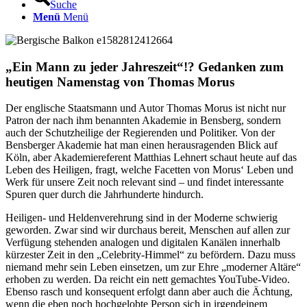
Suche
Menü
Menü
„
Ein Mann zu jeder Jahreszeit
“
!? Gedanken zum
heutigen Namenstag von Thomas Morus
Der englische Staatsmann und Autor Thomas Morus ist nicht nur
Patron der nach ihm benannten Akademie in Bensberg, sondern
auch der Schutzheilige der Regierenden und Politiker. Von der
Bensberger Akademie hat man einen herausragenden Blick auf
Köln, aber Akademiereferent Matthias Lehnert schaut heute auf das
Leben des Heiligen, fragt, welche Facetten von Morus‘ Leben und
Werk für unsere Zeit noch relevant sind – und findet interessante
Spuren quer durch die Jahrhunderte hindurch.
Heiligen- und Heldenverehrung sind in der Moderne schwierig
geworden. Zwar sind wir durchaus bereit, Menschen auf allen zur
Verfügung stehenden analogen und digitalen Kanälen innerhalb
kürzester Zeit in den „Celebrity-Himmel“ zu befördern. Dazu muss
niemand mehr sein Leben einsetzen, um zur Ehre „moderner Altäre“
erhoben zu werden. Da reicht ein nett gemachtes YouTube-Video.
Ebenso rasch und konsequent erfolgt dann aber auch die Ächtung,
wenn die eben noch hochgelobte Person sich in irgendeinem