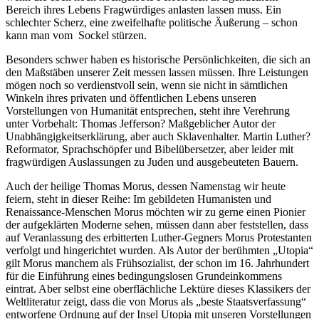
Bereich ihres Lebens Fragwürdiges anlasten lassen muss. Ein
schlechter Scherz, eine zweifelhafte politische Äußerung – schon
kann man vom Sockel stürzen.
Besonders schwer haben es historische Persönlichkeiten, die sich an
den Maßstäben unserer Zeit messen lassen müssen. Ihre Leistungen
mögen noch so verdienstvoll sein, wenn sie nicht in sämtlichen
Winkeln ihres privaten und öffentlichen Lebens unseren
Vorstellungen von Humanität entsprechen, steht ihre Verehrung
unter Vorbehalt: Thomas Jefferson? Maßgeblicher Autor der
Unabhängigkeitserklärung, aber auch Sklavenhalter. Martin Luther?
Reformator, Sprachschöpfer und Bibelübersetzer, aber leider mit
fragwürdigen Auslassungen zu Juden und ausgebeuteten Bauern.
Auch der heilige Thomas Morus, dessen Namenstag wir heute
feiern, steht in dieser Reihe: Im gebildeten Humanisten und
Renaissance-Menschen Morus möchten wir zu gerne einen Pionier
der aufgeklärten Moderne sehen, müssen dann aber feststellen, dass
auf Veranlassung des erbitterten Luther-Gegners Morus Protestanten
verfolgt und hingerichtet wurden. Als Autor der berühmten „Utopia“
gilt Morus manchem als Frühsozialist, der schon im 16. Jahrhundert
für die Einführung eines bedingungslosen Grundeinkommens
eintrat. Aber selbst eine oberflächliche Lektüre dieses Klassikers der
Weltliteratur zeigt, dass die von Morus als „beste Staatsverfassung“
entworfene Ordnung auf der Insel Utopia mit unseren Vorstellungen