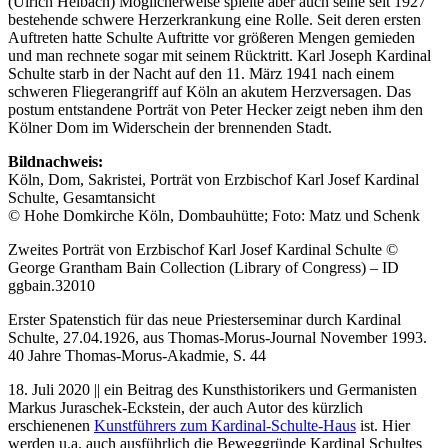
(Ulrich Helbach) Möglicherweise spielte aber auch seine seit 1927
bestehende schwere Herzerkrankung eine Rolle. Seit deren ersten
Auftreten hatte Schulte Auftritte vor größeren Mengen gemieden
und man rechnete sogar mit seinem Rücktritt. Karl Joseph Kardinal
Schulte starb in der Nacht auf den 11. März 1941 nach einem
schweren Fliegerangriff auf Köln an akutem Herzversagen. Das
postum entstandene Porträt von Peter Hecker zeigt neben ihm den
Kölner Dom im Widerschein der brennenden Stadt.
Bildnachweis:
Köln, Dom, Sakristei, Porträt von Erzbischof Karl Josef Kardinal
Schulte, Gesamtansicht
© Hohe Domkirche Köln, Dombauhütte; Foto: Matz und Schenk
Zweites Porträt von Erzbischof Karl Josef Kardinal Schulte ©
George Grantham Bain Collection (Library of Congress) – ID
ggbain.32010
Erster Spatenstich für das neue Priesterseminar durch Kardinal
Schulte, 27.04.1926, aus Thomas-Morus-Journal November 1993.
40 Jahre Thomas-Morus-Akadmie, S. 44
18. Juli 2020 || ein Beitrag des Kunsthistorikers und Germanisten
Markus Juraschek-Eckstein, der auch Autor des kürzlich
erschienenen
Kunstführers zum Kardinal-Schulte-Haus
ist. Hier
werden u.a. auch ausführlich die Beweggründe Kardinal Schultes