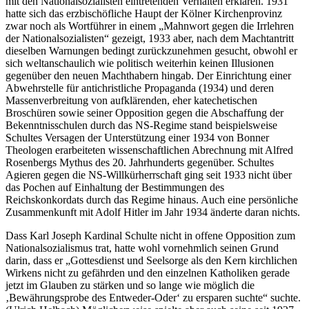
mit den Nationalsozialisten eintretenden Verhalten erklären. 1931
hatte sich das erzbischöfliche Haupt der Kölner Kirchenprovinz
zwar noch als Wortführer in einem „Mahnwort gegen die Irrlehren
der Nationalsozialisten“ gezeigt, 1933 aber, nach dem Machtantritt
dieselben Warnungen bedingt zurückzunehmen gesucht, obwohl er
sich weltanschaulich wie politisch weiterhin keinen Illusionen
gegenüber den neuen Machthabern hingab. Der Einrichtung einer
Abwehrstelle für antichristliche Propaganda (1934) und deren
Massenverbreitung von aufklärenden, eher katechetischen
Broschüren sowie seiner Opposition gegen die Abschaffung der
Bekenntnisschulen durch das NS-Regime stand beispielsweise
Schultes Versagen der Unterstützung einer 1934 von Bonner
Theologen erarbeiteten wissenschaftlichen Abrechnung mit Alfred
Rosenbergs Mythus des 20. Jahrhunderts gegenüber. Schultes
Agieren gegen die NS-Willkürherrschaft ging seit 1933 nicht über
das Pochen auf Einhaltung der Bestimmungen des
Reichskonkordats durch das Regime hinaus. Auch eine persönliche
Zusammenkunft mit Adolf Hitler im Jahr 1934 änderte daran nichts.
Dass Karl Joseph Kardinal Schulte nicht in offene Opposition zum
Nationalsozialismus trat, hatte wohl vornehmlich seinen Grund
darin, dass er „Gottesdienst und Seelsorge als den Kern kirchlichen
Wirkens nicht zu gefährden und den einzelnen Katholiken gerade
jetzt im Glauben zu stärken und so lange wie möglich die
‚Bewährungsprobe des Entweder-Oder‘ zu ersparen suchte“ suchte.