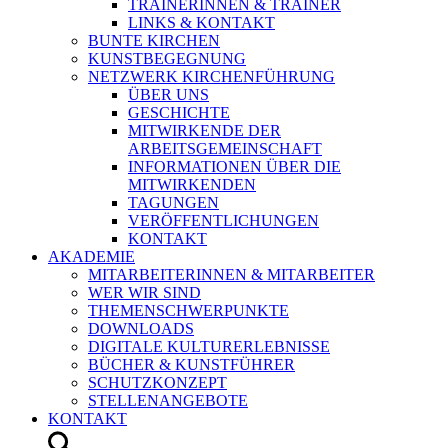
TRAINERINNEN & TRAINER
LINKS & KONTAKT
BUNTE KIRCHEN
KUNSTBEGEGNUNG
NETZWERK KIRCHENFÜHRUNG
ÜBER UNS
GESCHICHTE
MITWIRKENDE DER
ARBEITSGEMEINSCHAFT
INFORMATIONEN ÜBER DIE
MITWIRKENDEN
TAGUNGEN
VERÖFFENTLICHUNGEN
KONTAKT
AKADEMIE
MITARBEITERINNEN & MITARBEITER
WER WIR SIND
THEMENSCHWERPUNKTE
DOWNLOADS
DIGITALE KULTURERLEBNISSE
BÜCHER & KUNSTFÜHRER
SCHUTZKONZEPT
STELLENANGEBOTE
KONTAKT