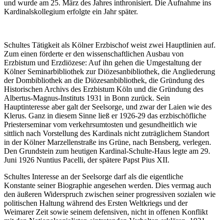
und wurde am 25. März des Jahres inthronisiert. Die Aufnahme ins
Kardinalskollegium erfolgte ein Jahr später.
Schultes Tätigkeit als Kölner Erzbischof weist zwei Hauptlinien auf.
Zum einen förderte er den wissenschaftlichen Ausbau von
Erzbistum und Erzdiözese: Auf ihn gehen die Umgestaltung der
Kölner Seminarbibliothek zur Diözesanbibliothek, die Angliederung
der Dombibliothek an die Diözesanbibliothek, die Gründung des
Historischen Archivs des Erzbistum Köln und die Gründung des
Albertus-Magnus-Instituts 1931 in Bonn zurück. Sein
Hauptinteresse aber galt der Seelsorge, und zwar der Laien wie des
Klerus. Ganz in diesem Sinne ließ er 1926-29 das erzbischöfliche
Priesterseminar vom verkehrsumtosten und gesundheitlich wie
sittlich nach Vorstellung des Kardinals nicht zuträglichem Standort
in der Kölner Marzellenstraße ins Grüne, nach Bensberg, verlegen.
Den Grundstein zum heutigen Kardinal-Schulte-Haus legte am 29.
Juni 1926 Nuntius Pacelli, der spätere Papst Pius XII.
Schultes Interesse an der Seelsorge darf als die eigentliche
Konstante seiner Biographie angesehen werden. Dies vermag auch
den äußeren Widerspruch zwischen seiner progressiven sozialen wie
politischen Haltung während des Ersten Weltkriegs und der
Weimarer Zeit sowie seinem defensiven, nicht in offenen Konflikt