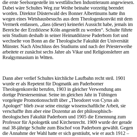
die erste Seelsorgestelle im westfälischen Industrieraum angewiesen.
Dabei wäre Schultes Weg zur Weihe beinahe vorzeitig beendet
worden. Direktor Düsterwald des Bonner Albertinums hatte ihn
wegen eines Wirtshausbesuchs aus dem Theologenkonvikt mit dem
Vermerk entlassen, „dass (dieser) keinerlei Aussicht habe, jemals im
Bereiche der Erzdiözese Köln angestellt zu werden“. Schulte führte
sein Studium deshalb in seiner Heimatdiözese Paderborn fort und
wechselte von Bonn an die Theologische Fakultät der Universität
Münster. Nach Abschluss des Studiums und nach der Priesterweihe
arbeitete er zunächst sechs Jahre als Vikar und Religionslehrer am
Realgymnasium in Witten.
Dann aber verlief Schultes kirchliche Laufbahn recht steil. 1901
wurde er als Repetent für Dogmatik am Paderborner
Theologenkonvikt berufen, 1903 in gleicher Verwendung ans
dortige Priesterseminar. Seine im gleichen Jahr in Tübingen
vorgelegte Promotionsschrift über „Theodoret von Cyrus als
Apologet“ blieb zwar seine einzige wissenschaftliche Arbeit, sie
verschaffte ihm aber eine Dozentur an der philosophisch-
theologischen Fakultät Paderborn und 1905 die Ernennung zum
Professor für Apologetik und Kirchenrecht. 1909 wurde der gerade
mal 38-jährige Schulte zum Bischof von Paderborn gewählt. Gegen
die Annahme der Wahl hatte er sich gesträubt, wie er auch 1912 –