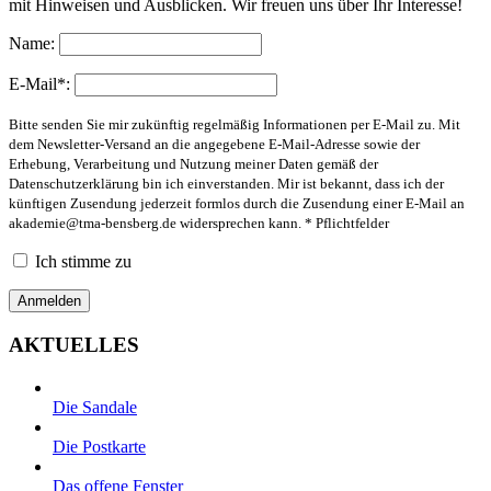
mit Hinweisen und Ausblicken. Wir freuen uns über Ihr Interesse!
Name:
E-Mail*:
Bitte senden Sie mir zukünftig regelmäßig Informationen per E-Mail zu. Mit
dem Newsletter-Versand an die angegebene E-Mail-Adresse sowie der
Erhebung, Verarbeitung und Nutzung meiner Daten gemäß der
Datenschutzerklärung bin ich einverstanden. Mir ist bekannt, dass ich der
künftigen Zusendung jederzeit formlos durch die Zusendung einer E-Mail an
akademie@tma-bensberg.de
widersprechen kann. * Pflichtfelder
Ich stimme zu
AKTUELLES
Die Sandale
Die Postkarte
Das offene Fenster