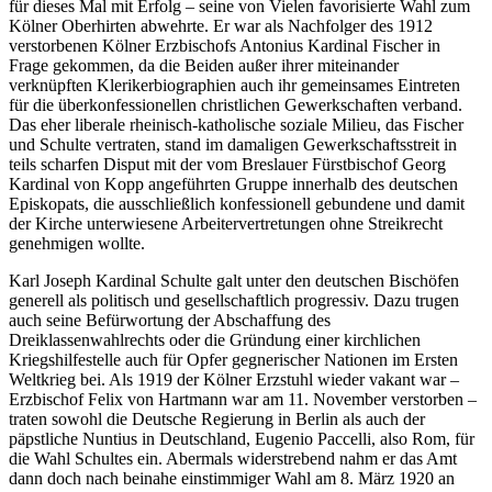
für dieses Mal mit Erfolg – seine von Vielen favorisierte Wahl zum
Kölner Oberhirten abwehrte. Er war als Nachfolger des 1912
verstorbenen Kölner Erzbischofs Antonius Kardinal Fischer in
Frage gekommen, da die Beiden außer ihrer miteinander
verknüpften Klerikerbiographien auch ihr gemeinsames Eintreten
für die überkonfessionellen christlichen Gewerkschaften verband.
Das eher liberale rheinisch-katholische soziale Milieu, das Fischer
und Schulte vertraten, stand im damaligen Gewerkschaftsstreit in
teils scharfen Disput mit der vom Breslauer Fürstbischof Georg
Kardinal von Kopp angeführten Gruppe innerhalb des deutschen
Episkopats, die ausschließlich konfessionell gebundene und damit
der Kirche unterwiesene Arbeitervertretungen ohne Streikrecht
genehmigen wollte.
Karl Joseph Kardinal Schulte galt unter den deutschen Bischöfen
generell als politisch und gesellschaftlich progressiv. Dazu trugen
auch seine Befürwortung der Abschaffung des
Dreiklassenwahlrechts oder die Gründung einer kirchlichen
Kriegshilfestelle auch für Opfer gegnerischer Nationen im Ersten
Weltkrieg bei. Als 1919 der Kölner Erzstuhl wieder vakant war –
Erzbischof Felix von Hartmann war am 11. November verstorben –
traten sowohl die Deutsche Regierung in Berlin als auch der
päpstliche Nuntius in Deutschland, Eugenio Paccelli, also Rom, für
die Wahl Schultes ein. Abermals widerstrebend nahm er das Amt
dann doch nach beinahe einstimmiger Wahl am 8. März 1920 an