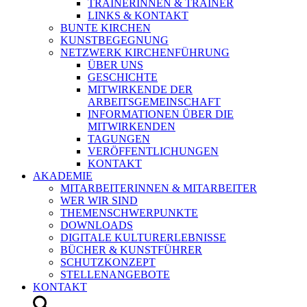
TRAINERINNEN & TRAINER
LINKS & KONTAKT
BUNTE KIRCHEN
KUNSTBEGEGNUNG
NETZWERK KIRCHENFÜHRUNG
ÜBER UNS
GESCHICHTE
MITWIRKENDE DER
ARBEITSGEMEINSCHAFT
INFORMATIONEN ÜBER DIE
MITWIRKENDEN
TAGUNGEN
VERÖFFENTLICHUNGEN
KONTAKT
AKADEMIE
MITARBEITERINNEN & MITARBEITER
WER WIR SIND
THEMENSCHWERPUNKTE
DOWNLOADS
DIGITALE KULTURERLEBNISSE
BÜCHER & KUNSTFÜHRER
SCHUTZKONZEPT
STELLENANGEBOTE
KONTAKT