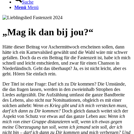
Suche
Menü
Menü
„
Mag ik dan bij jou?
“
Hätte dieser Beitrag vor Aschermittwoch erscheinen sollen, dann
hätte ich ein Karnevalslied gewählt und die Wahl wäre mir schwer
gefallen. Doch da es ein Beitrag für die Fastenzeit ist, habe ich mich
schnell und leicht entschieden, und zwar für einen Chanson in
Niederländisch. Geht das überhaupt? Ja, es ist nicht leicht, aber es
geht. Hören Sie einfach rein.
Der Titel ist eine Frage: Darf ich zu Dir kommen? Die Umstände,
die das fragen lassen, werden in den zweieinhalb Strophen des
Liedes aufgezählt. Die Aufzählung umfasst die ganze Bandbreite
des Lebens, also nicht nur Notsituationen, obgleich es mit einer
solchen anhebt:
Wenn es Krieg gibt und ich mich verstecken muss,
darf ich dann zu Dir kommen?
Doch gleich danach weitet sich der
Aspekt von Schutz vor etwas auf das ganze Leben aus:
Wenn ich
mich von einer Gruppe distanzieren will, wenn ich etwas gegen
meine Überzeugung tun soll, wenn ich jemand sein soll, der ich
nicht bin – darf ich dann zu Dir kommen und mich verbergen?
Und