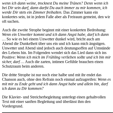
wenn ich dann weine, trocknest Du meine Tränen? Denn wenn ich
bei Dir sein darf, dann darfst Du auch immer zu mir kommen, ich
werde Dir stets ein Zimmer freihalten.
Das Zimmer kann ein
konkretes sein, ist in jedem Falle aber als Freiraum gemeint, den wir
oft suchen.
Auch die zweite Strophe beginnt mit einer konkreten Bedrohung:
Wenn ein Unwetter kommt und ich dann Angst habe, darf ich dann
…
So wie es bei einem Unwetter dunkel wird, bricht auch am
Abend die Dunkelheit über uns ein und ich kann mich ängstigen.
Unwetter und Abend sind jedoch auch deutungsoffen auf Umstände
des Lebens hin. Im Folgenden wendet sich das Lied dann sich ins
Positive:
Wenn ich mich im Frühling verlieben sollte und ich bin mir
sicher, darf …
Auch die zarten, intimen Gefühle brauchen einen
Schutzraum beim anderen.
Die dritte Strophe ist nur noch eine halbe und mit ihr endet das
Chanson auch, ohne den Refrain noch einmal aufzugreifen:
Wenn es
mit mir zu Ende geht und ich dann Angst habe und allein bin, darf
ich dann zu Dir kommen?
Die Klavier- und Streicherbegleitung unterlegt einen gehaltvollen
Text mit einer sanften Begleitung und überlässt ihm den
Vordergrund.