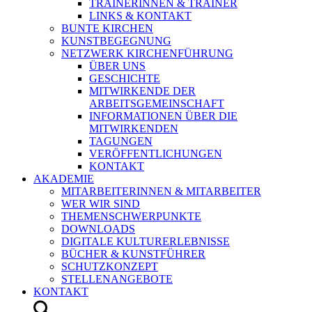
TRAINERINNEN & TRAINER
LINKS & KONTAKT
BUNTE KIRCHEN
KUNSTBEGEGNUNG
NETZWERK KIRCHENFÜHRUNG
ÜBER UNS
GESCHICHTE
MITWIRKENDE DER
ARBEITSGEMEINSCHAFT
INFORMATIONEN ÜBER DIE
MITWIRKENDEN
TAGUNGEN
VERÖFFENTLICHUNGEN
KONTAKT
AKADEMIE
MITARBEITERINNEN & MITARBEITER
WER WIR SIND
THEMENSCHWERPUNKTE
DOWNLOADS
DIGITALE KULTURERLEBNISSE
BÜCHER & KUNSTFÜHRER
SCHUTZKONZEPT
STELLENANGEBOTE
KONTAKT