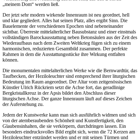
„meinem Dom“ werden ließ.
Der jetzt sehr modern wirkende Innenraum ist neu geordnet, hell
und klar gegliedert. Alles hat seinen Platz, alles ergibt Sinn. Die
Bauelemente der verschiedenen Epochen sind nebeneinander
sichtbar. Überreste mittelalterlicher Bausubstanz und einer einstmals
vollständigen Barockausstattung neben Betonsäulen aus der Zeit des
Wiederaufbaus nach dem Zweiten Weltkrieg fügen sich zu einem
harmonischen, reduzierten Gesamtbild zusammen. Der perfekte
Rahmen in dem die Ausstattungsstücke ihre Wirkung entfalten
können.
Die monumentalen mittelalterlichen Werke wie die Bernwardtür, das
Taufbecken, der Heziloleuchter sind entsprechend ihrer liturgischen
Bedeutung im Raum angeordnet. Der Altar vom zeitgenössischen
Künstler Ulrich Rückriem setzt die Achse fort, das geradlinige
Bergkristallkreuz in der Apsis bildet den Abschluss dieser
liturgischen Achse. Der ganze Innenraum läuft auf dieses Zeichen
der Auferstehung zu.
Jedem der Kunstwerke kann man sich ausführlich widmen und sich
von der atemberaubenden Schönheit und Kunstfertigkeit, den
Glaubensinhalten, die sie verkörpern, durchdringen lassen. Ein
besonders eindrucksvolles Bild ergibt sich, wenn die 72 Kerzen am
Heziloleuchter entzündet werden und er mit seinen Türmen und