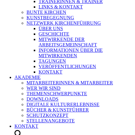
TRAINERINNEN & TRAINER
LINKS & KONTAKT
BUNTE KIRCHEN
KUNSTBEGEGNUNG
NETZWERK KIRCHENFÜHRUNG
ÜBER UNS
GESCHICHTE
MITWIRKENDE DER
ARBEITSGEMEINSCHAFT
INFORMATIONEN ÜBER DIE
MITWIRKENDEN
TAGUNGEN
VERÖFFENTLICHUNGEN
KONTAKT
AKADEMIE
MITARBEITERINNEN & MITARBEITER
WER WIR SIND
THEMENSCHWERPUNKTE
DOWNLOADS
DIGITALE KULTURERLEBNISSE
BÜCHER & KUNSTFÜHRER
SCHUTZKONZEPT
STELLENANGEBOTE
KONTAKT