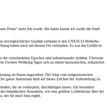
neuen Doms“ mein Job wurde. Bis dahin kannte ich weder die Stadt
n von unvergleichlicher Qualität verdankt er den UNESCO-Welterbe-
öffnung haben mich mit diesem Ort verbunden. Es war das Gefühl in
ente der verschiedenen Epochen sind nebeneinander sichtbar. Überreste
dem Zweiten Weltkrieg fügen sich zu einem harmonischen, reduzierten
Bedeutung im Raum angeordnet. Der Altar vom zeitgenössischen
. Der ganze Innenraum läuft auf dieses Zeichen der Auferstehung zu.
lten, die sie verkörpern, durchdringen lassen. Ein besonders
 des himmlischen Jerusalems, wie eine goldene Lichterkrone über der
, der für mich Sinn ergibt.