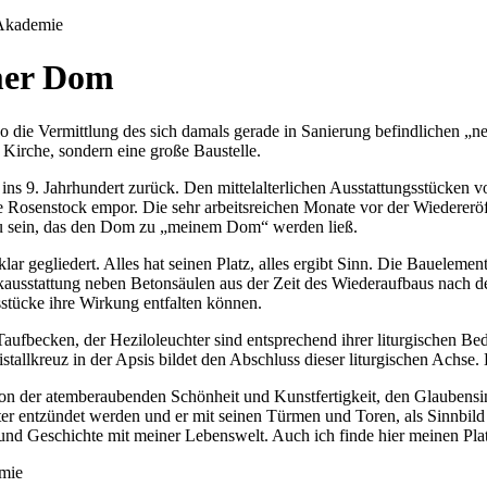
imer Dom
o die Vermittlung des sich damals gerade in Sanierung befindlichen „
Kirche, sondern eine große Baustelle.
s ins 9. Jahrhundert zurück. Den mittelalterlichen Ausstattungsstücke
e Rosenstock empor. Die sehr arbeitsreichen Monate vor der Wiederer
 sein, das den Dom zu „meinem Dom“ werden ließ.
lar gegliedert. Alles hat seinen Platz, alles ergibt Sinn. Die Bauelem
ockausstattung neben Betonsäulen aus der Zeit des Wiederaufbaus nach 
tücke ihre Wirkung entfalten können.
Taufbecken, der Heziloleuchter sind entsprechend ihrer liturgischen 
istallkreuz in der Apsis bildet den Abschluss dieser liturgischen Achse
 der atemberaubenden Schönheit und Kunstfertigkeit, den Glaubensinha
ter entzündet werden und er mit seinen Türmen und Toren, als Sinnbild
d Geschichte mit meiner Lebenswelt. Auch ich finde hier meinen Platz