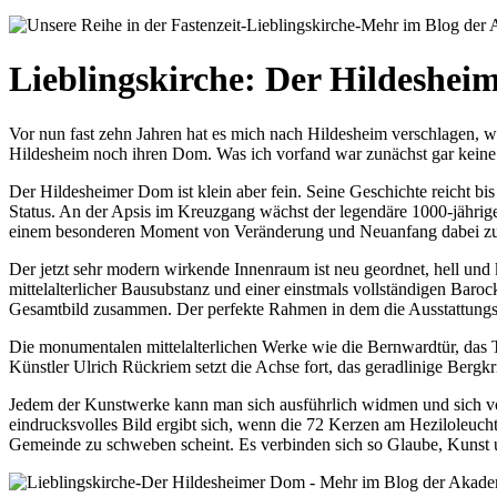
Lieblingskirche: Der Hildeshe
Vor nun fast zehn Jahren hat es mich nach Hildesheim verschlagen, w
Hildesheim noch ihren Dom. Was ich vorfand war zunächst gar keine 
Der Hildesheimer Dom ist klein aber fein. Seine Geschichte reicht bi
Status. An der Apsis im Kreuzgang wächst der legendäre 1000-jährig
einem besonderen Moment von Veränderung und Neuanfang dabei zu
Der jetzt sehr modern wirkende Innenraum ist neu geordnet, hell und k
mittelalterlicher Bausubstanz und einer einstmals vollständigen Bar
Gesamtbild zusammen. Der perfekte Rahmen in dem die Ausstattungss
Die monumentalen mittelalterlichen Werke wie die Bernwardtür, das 
Künstler Ulrich Rückriem setzt die Achse fort, das geradlinige Bergkr
Jedem der Kunstwerke kann man sich ausführlich widmen und sich von
eindrucksvolles Bild ergibt sich, wenn die 72 Kerzen am Heziloleuch
Gemeinde zu schweben scheint. Es verbinden sich so Glaube, Kunst un