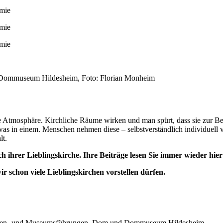
Dommuseum Hildesheim, Foto: Florian Monheim
e Atmosphäre. Kirchliche Räume wirken und man spürt, dass sie zur B
 in einem. Menschen nehmen diese – selbstverständlich individuell ve
lt.
ihrer Lieblingskirche. Ihre Beiträge lesen Sie immer wieder hier
ir schon viele Lieblingskirchen vorstellen dürfen.
Kirchen- und Museumsführungen, Dom und Dommuseum Hildesheim