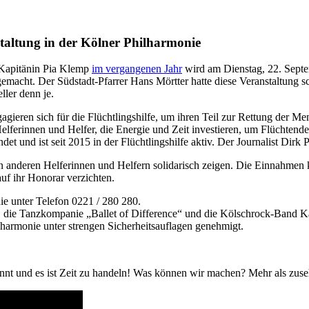
staltung in der Kölner Philharmonie
-Kapitänin Pia Klemp
im vergangenen Jahr
wird am Dienstag, 22. Septem
gemacht. Der Südstadt-Pfarrer Hans Mörtter hatte diese Veranstaltung
ller denn je.
ieren sich für die Flüchtlingshilfe, um ihren Teil zur Rettung der M
Helferinnen und Helfer, die Energie und Zeit investieren, um Flüchtend
det und ist seit 2015 in der Flüchtlingshilfe aktiv. Der Journalist Dirk 
en anderen Helferinnen und Helfern solidarisch zeigen. Die Einnahmen
uf ihr Honorar verzichten.
e unter Telefon 0221 / 280 280.
 die Tanzkompanie „Ballet of Difference“ und die Kölschrock-Band Ka
harmonie unter strengen Sicherheitsauflagen genehmigt.
rennt und es ist Zeit zu handeln! Was können wir machen? Mehr als zus