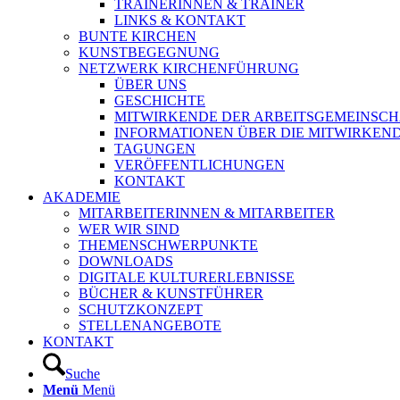
TRAINERINNEN & TRAINER
LINKS & KONTAKT
BUNTE KIRCHEN
KUNSTBEGEGNUNG
NETZWERK KIRCHENFÜHRUNG
ÜBER UNS
GESCHICHTE
MITWIRKENDE DER ARBEITSGEMEINSCH
INFORMATIONEN ÜBER DIE MITWIRKEN
TAGUNGEN
VERÖFFENTLICHUNGEN
KONTAKT
AKADEMIE
MITARBEITERINNEN & MITARBEITER
WER WIR SIND
THEMENSCHWERPUNKTE
DOWNLOADS
DIGITALE KULTURERLEBNISSE
BÜCHER & KUNSTFÜHRER
SCHUTZKONZEPT
STELLENANGEBOTE
KONTAKT
Suche
Menü
Menü