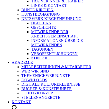
TRAINERINNEN & TRAINER
LINKS & KONTAKT
BUNTE KIRCHEN
KUNSTBEGEGNUNG
NETZWERK KIRCHENFÜHRUNG
ÜBER UNS
GESCHICHTE
MITWIRKENDE DER
ARBEITSGEMEINSCHAFT
INFORMATIONEN ÜBER DIE
MITWIRKENDEN
TAGUNGEN
VERÖFFENTLICHUNGEN
KONTAKT
AKADEMIE
MITARBEITERINNEN & MITARBEITER
WER WIR SIND
THEMENSCHWERPUNKTE
DOWNLOADS
DIGITALE KULTURERLEBNISSE
BÜCHER & KUNSTFÜHRER
SCHUTZKONZEPT
STELLENANGEBOTE
KONTAKT