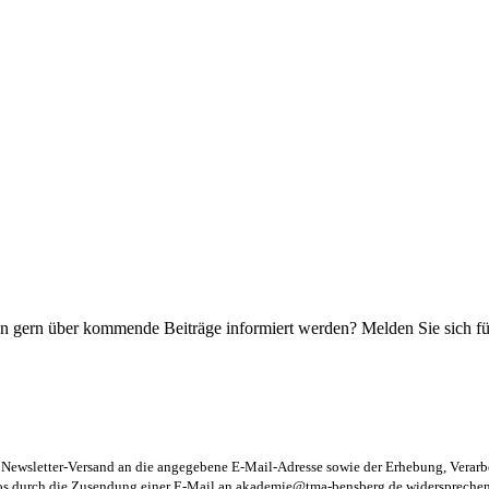
n gern über kommende Beiträge informiert werden? Melden Sie sich für
m Newsletter-Versand an die angegebene E-Mail-Adresse sowie der Erhebung, Vera
los durch die Zusendung einer E-Mail an
akademie@tma-bensberg.de
widersprechen 