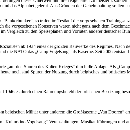
usforderungen dieser Unterwelt mit ihren Eigenarten zu meistern, sonder
n und das Alphabet gelernt. Aus Gründen der Geheimhaltung sollten n
im „Bankerbunker“, so trafen im Testlauf die vorgesehenen Trainings
 die vorgesehenen Konserven waren nicht ganz nach dem Geschmack d
m Vergleich zu den Speiseplänen und Vorräten anderer deutscher Bunk
lsozialisten ab 1934 eines der größten Bauwerke des Regimes. Nach de
und die NATO das „Camp Vogelsang“ als Kaserne. Seit 2006 entstand hie
rte „auf den Spuren des Kalten Krieges“ durch die Anlage. Als „Cam
eute noch sind Spuren der Nutzung durch belgisches und britisches Mi
raf 1946 es durch einen Räumungsbefehl der britischen Besetzung beso
m belgischen Militär unter anderem die Großkaserne „Van Dooren“ err
 „Kulturkino Vogelsang“ Veranstaltungen, Musikaufführungen und auch