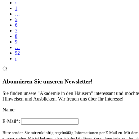
‹
1
…
5
6
7
8
9
…
92
›
Abonnieren Sie unseren Newsletter!
Sie finden unsere "Akademie in den Häusern" interessant und möchte
Hinweisen und Ausblicken. Wir freuen uns über Ihr Interesse!
Name:
E-Mail*:
Bitte senden Sie mir zukünftig regelmäßig Informationen per E-Mail zu. Mit de
einverstanden. Mir ist bekannt, dass ich der künftigen Zusendung jederzeit form