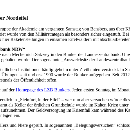
er Nordeifel
egruppe der Akademie am vergangen Samstag von Bensberg aus über Köl
ebiet wurde von den Militärstrategen als besonders sicher eingestuft. B
eb hier Raketenstellungen in einsamen Eifelwäldern mit abschussbereit
ralbank NRW“
te nach Mechernich-Satzvey in den Bunker der Landeszentralbank. Unwe
m gehalten wurde: Der sogenannte „Ausweichsitz der Landeszentralban
tlichen Institutionen häufig geheim unter Zivilbauten versteckt. In Sa
e Übungen statt und erst 1990 wurde der Bunker aufgegeben. Seit 2012
tmals der Öffentlichkeit offen.
 auf der
Homepage des LZB Bunkers.
Jeden ersten Sonntag im Monat
ich in „Steinfurt, in der Eifel“ – wer nun aber versuchen würde diese
 Getarnt als Keller der örtlichen Grundschule wurde im Kalten Krieg un
orf aufzunehmen. Der Geldversorgung im Krisenfall kam während des Ka
nlagen ein.
Herz und Niere geprüft. In sogenannten „Belegungsversuchen“ schlosse