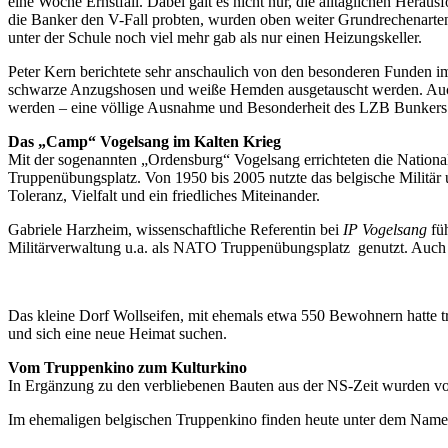
eine Woche Ernstfall. Dabei galt es nicht nur, die alltäglichen Hera
die Banker den V-Fall probten, wurden oben weiter Grundrechenarte
unter der Schule noch viel mehr gab als nur einen Heizungskeller.
Peter Kern berichtete sehr anschaulich von den besonderen Funden 
schwarze Anzugshosen und weiße Hemden ausgetauscht werden. Auch
werden – eine völlige Ausnahme und Besonderheit des LZB Bunkers i
Das „Camp“ Vogelsang im Kalten Krieg
Mit der sogenannten „Ordensburg“ Vogelsang errichteten die Nationa
Truppenübungsplatz. Von 1950 bis 2005 nutzte das belgische Militär 
Toleranz, Vielfalt und ein friedliches Miteinander.
Gabriele Harzheim, wissenschaftliche Referentin bei
IP Vogelsang
füh
Militärverwaltung u.a. als NATO Truppenübungsplatz genutzt. Auch h
Das kleine Dorf Wollseifen, mit ehemals etwa 550 Bewohnern hatte t
und sich eine neue Heimat suchen.
Vom Truppenkino zum Kulturkino
In Ergänzung zu den verbliebenen Bauten aus der NS-Zeit wurden vo
Im ehemaligen belgischen Truppenkino finden heute unter dem Namen