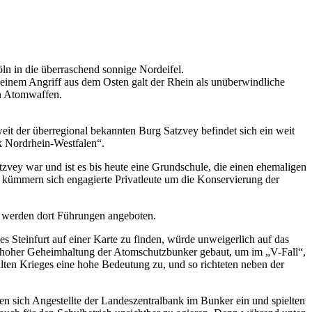
n in die überraschend sonnige Nordeifel.
ei einem Angriff aus dem Osten galt der Rhein als unüberwindliche
en Atomwaffen.
it der überregional bekannten Burg Satzvey befindet sich ein weit
k Nordrhein-Westfalen“.
tzvey war und ist es bis heute eine Grundschule, die einen ehemaligen
 kümmern sich engagierte Privatleute um die Konservierung der
 werden dort Führungen angeboten.
s Steinfurt auf einer Karte zu finden, würde unweigerlich auf das
ter hoher Geheimhaltung der Atomschutzbunker gebaut, um im „V-Fall“,
lten Krieges eine hohe Bedeutung zu, und so richteten neben der
n sich Angestellte der Landeszentralbank im Bunker ein und spielten