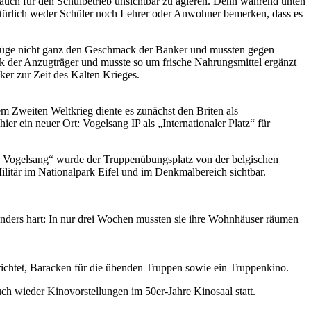
n auch für den Schulbetrieb unsichtbar zu agieren. Denn während unten
atürlich weder Schüler noch Lehrer oder Anwohner bemerken, dass es
anzüge nicht ganz den Geschmack der Banker und mussten gegen
er Anzugträger und musste so um frische Nahrungsmittel ergänzt
er zur Zeit des Kalten Krieges.
m Zweiten Weltkrieg diente es zunächst den Briten als
r ein neuer Ort: Vogelsang IP als „Internationaler Platz“ für
p Vogelsang“ wurde der Truppenübungsplatz von der belgischen
litär im Nationalpark Eifel und im Denkmalbereich sichtbar.
nders hart: In nur drei Wochen mussten sie ihre Wohnhäuser räumen
ichtet, Baracken für die übenden Truppen sowie ein Truppenkino.
 wieder Kinovorstellungen im 50er-Jahre Kinosaal statt.