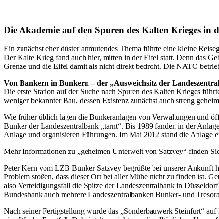
Die Akademie auf den Spuren des Kalten Krieges in d
Ein zunächst eher düster anmutendes Thema führte eine kleine Reis
Der Kalte Krieg fand auch hier, mitten in der Eifel statt. Denn das G
Grenze und die Eifel damit als nicht direkt bedroht. Die NATO betri
Von Bankern in Bunkern – der „Ausweichsitz der Landeszent
Die erste Station auf der Suche nach Spuren des Kalten Krieges führ
weniger bekannter Bau, dessen Existenz zunächst auch streng gehei
Wie früher üblich lagen die Bunkeranlagen von Verwaltungen und öffen
Bunker der Landeszentralbank „tarnt“. Bis 1989 fanden in der Anlag
Anlage und organisieren Führungen. Im Mai 2012 stand die Anlage ers
Mehr Informationen zu „geheimen Unterwelt von Satzvey“ finden Sie
Peter Kern vom LZB Bunker Satzvey begrüßte bei unserer Ankunft herzl
Problem stoßen, dass dieser Ort bei aller Mühe nicht zu finden ist.
also Verteidigungsfall die Spitze der Landeszentralbank in Düsseld
Bundesbank auch mehrere Landeszentralbanken Bunker- und Tresora
Nach seiner Fertigstellung wurde das „Sonderbauwerk Steinfurt“ auf 