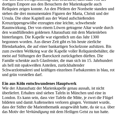
dortigen Empore aus den Besuchern der Marienkapelle auch
Reliquien zeigen konnte. An den Pfeilern der Nordseite standen und
stehen die drei monumentalen Figuren der Maria, Christi und der
Ursula. Die ohne Kapitell aus der Wand aufschießenden
Kreuzrippengewölbe erzeugten eine leichte, schwebende
Raumwirkung. Der von einem Löwen getragene Altar wurde durch
den wandfüllenden goldenen Altaraufsatz mit dem Marienleben
hinterfangen. Die Kapelle war eigentlich um das Jahr 1300
begonnen worden. Aus dieser Zeit gibt es bis heute zierliche
Blendarkaden, die auf einer bankartigen Sockelzone aufsitzen. Bis
zum zweiten Weltkrieg war die Kapelle voller Reliquienbehälter, die
meist auf Stiftungen der Barockzeit zurückgehen dürften. Die
Familie schenkte auch Glasfenster, die man sich im 15. Jahrhundert
als hell mit opakweißen Anteilen, zurückhaltender
Schwarzlotmalerei und kräftigen einzelnen Farbakzenten in blau, rot
und grün vorstellen darf.
Ein aus Köln entschwundenes Hauptwerk
Wie der Altaraufsatz der Marienkapelle genau aussah, ist nicht
überliefert. Erhalten sind sieben Tafeln in München und eine in
London. Es kann sein, dass vier Tafeln die Mitte, je zwei die Flügel
bildeten und damit Außenseiten verloren gingen. Vermutet wurde,
dass der Stifter die Marienthematik ausgewählt hatte, da sie u.a. über
das Motiv der
Verkündigung
mit dem Heiligen Geist zu tun hatte.