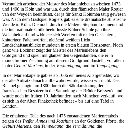
Vermutlich arbeitete der Meister des Marienlebens zwischen 1473
und 1490 in Köln und war u.a. durch den flämischen Maler Rogier
van der Weyden beeinflusst, der ja für Sankt Kolumba tätig gewesen
war. Nach dem Gastspiel Rogiers gab es eine dramatische stilistische
Wende in Köln. Die noch durch die Malerei Stephan Lochners und
die internationale Gotik beeinflusste Kölner Schule gab ihre
Weichheit auf und widmete sich Werken mit realen Gesichtern,
knitterigen Faltenwürfen, gleißend weißem Licht.
Landschaftsausblicke mündeten in ersten blauen Horizonten. Noch
ganz wie Lochner zeigt der Meister des Marienlebens den
Goldgrund und spielt mit glänzenden Gegenständen, die er in
monochromer Zeichnung auf diesem Goldgrund darstellt, vor allem
in der
Geburt Mariens,
in der
Verkündigung
und im
Tempelgang
.
In der Marienkapelle gab es ab 1606 ein neues Altargemälde; wo
der alte Aufsatz danach aufbewahrt wurde, wissen wir nicht. Das
Retabel gelangte um 1800 durch die Säkularisierung der
französischen Besatzer in die Sammlung der Brüder Boisserée und
wurde noch im frühen 19. Jahrhundert nach München verkauft, wo
es sich in der Alten Pinakothek befindet – bis auf eine Tafel in
London.
Die erhaltenen Teile des nach 1475 entstandenen Marienretabels
zeigen das
Treffen Annas und Joachims
an der Goldenen Pforte, die
Geburt Mariens
, den
Tempelgang
, die
Vermählung
, die