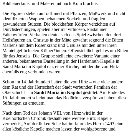
Bildhauerkunst und Malerei mit nach Köln brachte.
Die Figuren stehen auf raffiniert mit Pflanzen, Maßwerk und nicht
identifizierten Wappen behauenen Sockeln und fragilen
gewundenen Stützen. Die blockhaften Körper verzichten auf
Durchstechungen, spielen aber mit virtuosen, kristallinen
Faltenwürfen. Verhalten deutet sich das Spiel zwischen den drei
Heilsfiguren an. Christus in der Mitte gewährt segnend die Bitten
Mariens mit dem Rosenkranz und Ursulas mit den unter ihren
Mantel geflüchteten Kölner*innen. Offensichtlich geht es um Bitten
für das Jenseits. Die Gruppe stellt eine erweiterte Variante einer
anderen, bekannteren Darstellung in der Hardenrath-Kapelle in
Sankt Maria im Kapitol dar, einer Kirche, mit der die von Hirtz
ebenfalls eng verbunden waren.
Schon im 14. Jahrhundert hatten die von Hirtz – wie viele andere
dem Rat und der Herrschaft der Stadt verbunden Familien der
Oberschicht – in
Sankt Maria im Kapitol
gestiftet. Am Ende des
15. Jahrhundert scheint man das Bedürfnis verspürt zu haben, diese
Stiftungen zu erneuern.
Nach dem Tod des Johann VIII. von Hirtz wird in der
Koelhoffschen Chronik deshalb eine weitere Hirtz-Kapelle
vermerkt: „Auf der linken Seite hat im Jahre des Herrn 1493 eine
allzu köstliche Kapelle machen lassen der wohlgeborene und