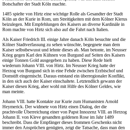
Botschafter der Stadt Köln machte.
1485 spielte von Hirtz eine wichtige Rolle als Gesandter der Stadt
Köln an der Kurie in Rom, um Streitigkeiten mit dem Kölner Klerus
beizulegen. Mit Empfehlungen des Kaisers an diverse Kardinäle in
Rom machte von Hirtz sich also auf die Fahrt nach Italien.
Als Kaiser Friedrich III. einige Jahre danach Köln besuchte und die
Kölner Stadtverfassung zu sehen wünschte, begegnete man dem
Kaiser selbstbewusst und lehnte dieses ab. Man betonte, im Neusser
Krieg gegen Karl den Kühnen von Burgund auf Seiten des Kaisers
einige Tonnen Gold ausgegeben zu haben. Diese Rede hielt
wiederum Johann VIII. von Hirtz. Im Neusser Krieg hatte der
Herzog von Burgund sich in eine Fehde zwischen Erzbischof und
Domstift eingemischt. Daraus entstand ein überregionaler Konflikt,
in den sich auch der Kaiser einschaltete. Letztendlich gewann der
Kaiser diesen Krieg, aber wohl mit Hilfe des Kölner Geldes, wie
man meinte.
Johann VIII. hatte Kontakte zur Kurie zum Humanisten Arnold
Heymerick. Der widmete von Hirtz einen Dialog, der die
prachtvolle Überreichung einer von Papst Innozenz VIII. an Herzog
Johann II. von Kleve gesandten goldenen Rose im Jahr 1489
beschreibt. Dass die Empfänger dieses frommen Geschenks nicht
immer den Ansprüchen genügten, zeigt die Tatsache, dass man den