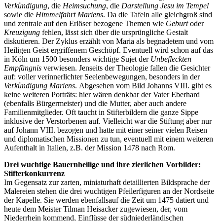
Verkündigung
, die
Heimsuchung
, die
Darstellung Jesu im Tempel
sowie die
Himmelfahrt Mariens
. Da die Tafeln alle gleichgroß sind
und zentrale auf den Erlöser bezogene Themen wie
Geburt
oder
Kreuzigung
fehlen, lässt sich über die ursprüngliche Gestalt
diskutieren. Der Zyklus erzählt von Maria als begnadetem und vom
Heiligen Geist ergriffenem Geschöpf. Eventuell wird schon auf das
in Köln um 1500 besonders wichtige Sujet der
Unbefleckten
Empfängnis
verwiesen. Jenseits der Theologie fallen die Gesichter
auf: voller verinnerlichter Seelenbewegungen, besonders in der
Verkündigung Mariens
.
Abgesehen vom Bild Johanns VIII. gibt es
keine weiteren Porträts: hier wären denkbar der Vater Eberhard
(ebenfalls Bürgermeister) und die Mutter, aber auch andere
Familienmitglieder. Oft taucht in Stifterbildern die ganze Sippe
inklusive der Verstorbenen auf. Vielleicht war die Stiftung aber nur
auf Johann VIII. bezogen und hatte mit einer seiner vielen Reisen
und diplomatischen Missionen zu tun, eventuell mit einem weiteren
Aufenthalt in Italien, z.B. der Mission 1478 nach Rom.
Drei wuchtige Bauernheilige und ihre zierlichen Vorbilder:
Stifterkonkurrenz
Im Gegensatz zur zarten, miniaturhaft detaillierten Bildsprache der
Malereien stehen die drei wuchtigen Pfeilerfiguren an der Nordseite
der Kapelle. Sie werden ebenfallsauf die Zeit um 1475 datiert und
heute dem Meister Tilman Heisacker zugewiesen, der, vom
Niederrhein kommend, Einflüsse der südniederländischen