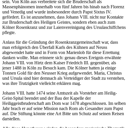
sein. Von Köln aus verbreitete sich die Bruderschaft als
Massenphänomen innerhalb von fünf Jahren bis hinab nach Florenz
und Venedig und wurde insbesondere durch Papst Sixtus IV.
gefördert. Es ist anzunehmen, dass Johann VIII. nicht nur Kontakte
zur Bruderschaft des Heiligen Geistes, sondern eben auch zum
Kölner Rosenkranz und zur Laienvereinigung des Ursulaschiffchens
pflegte.
Anlass für die Gründung der Rosenkranzgemeinschaft war, dass
man erfolgreich den Überfall Karls des Kühnen auf Neuss
abgewendet hatte und in Form von Marienlob für diese Errettung
danken wollte. Man erinnere sich: genau dieses Ereignis erwähnte
Johann VIII. von Hirtz dem Kaiser Friedrich III. gegenüber, als
jener 1488 in Köln zu Besuch kam. Die Kölner hatten ja einige
Tonnen Gold für den Neusser Krieg aufgewendet. Maria, Christus
und Ursula sind hier demnach als Verteidiger der Stadt zu verstehen,
was ihre Trutzigkeit vielleicht erklären mag.
Johann VIII. hatte 1474 seine Amtszeit als Vorsteher am Heilig-
Geist-Spital beendet und der Bau der Kapelle der
Heiliggeistbruderschaft am Dom war 1478 abgeschlossen. Im selben
Jahr brach er auf seine Mission nach Rom als Gesandter zum Papst
auf. Die Stiftung könnte eine Art Bitte um Schutz auf seinen Reisen
darstellen.