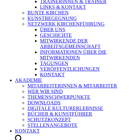
TRAINERINNEN & TRAINER
LINKS & KONTAKT
BUNTE KIRCHEN
KUNSTBEGEGNUNG
NETZWERK KIRCHENFÜHRUNG
ÜBER UNS
GESCHICHTE
MITWIRKENDE DER
ARBEITSGEMEINSCHAFT
INFORMATIONEN ÜBER DIE
MITWIRKENDEN
TAGUNGEN
VERÖFFENTLICHUNGEN
KONTAKT
AKADEMIE
MITARBEITERINNEN & MITARBEITER
WER WIR SIND
THEMENSCHWERPUNKTE
DOWNLOADS
DIGITALE KULTURERLEBNISSE
BÜCHER & KUNSTFÜHRER
SCHUTZKONZEPT
STELLENANGEBOTE
KONTAKT