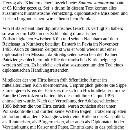
Herzog als „Kindermacher“ bezeichnete:
Summa summarum
hatte
er 63 Kinder gezeugt. Sei‘ s drum: In diesem Text kommt alles
zusammen: humanistische Vernetzung, diplomatische Missionen und
Lust an burgundischem wie italienischem Prunk.
Von Hirtz scheint über diplomatisches Geschick verfügt zu haben;
so war er um 1490 an der Schlichtung dramatischer
Zollstreitigkeiten zwischen Köln und seinen Nachbarn auf dem
Reichstag in Nürnberg beteiligt. Er starb in Pavia im November
1495. Auch zu diesem Zeitpunkt war er wohl wieder auf einer
diplomatischen Mission, da Streitigkeiten zwischen den Kölner
Patriziergeschlechtern mit Hilfe der römischen Kurie beigelegt
werden sollten. Es handelte sich also sozusagen um den Tod eines
diplomatischen Handlungsreisenden.
Mitglieder der von Hirtz hatten früh öffentliche Ämter im
mittelalterlichen Köln übernommen. Ursprünglich gehörte die Sippe
zum engeren Kreis der Patrizier, die sich im Hochmittelalter um die
Familie Overstolzen scharten, bis diese mit ihrer Clique 1396
entmachtet wurde. Nach der Vertreibung der Adelsgeschlechter
1396 kehrten die von Hirtz zurück, waren zunächst aber unter
Polizeikontrolle und durften keine Waffen tragen. Trotzdem spielten
sie fortan mit anderer Strategie wieder eine Rolle in der Ratspolitik:
als Rentmeister, als Bürgermeister, aber auch als Diplomaten in der
Verständigung mit Kaiser und Papst. Eintrittskarte in das politische