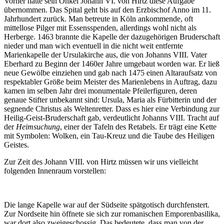
Vorher hatte sein Onkel Johann VI. von Hirtz diese Aufgabe
übernommen. Das Spital geht bis auf den Erzbischof Anno im 11.
Jahrhundert zurück. Man betreute in Köln ankommende, oft
mittellose Pilger mit Essensspenden, allerdings wohl nicht als
Herberge. 1463 brannte die Kapelle der dazugehörigen Bruderschaft
nieder und man wich eventuell in die nicht weit entfernte
Marienkapelle der Ursulakirche aus, die von Johanns VIII. Vater
Eberhard zu Beginn der 1460er Jahre umgebaut worden war. Er ließ
neue Gewölbe einziehen und gab nach 1475 einen Altaraufsatz von
respektabler Größe beim Meister des Marienlebens in Auftrag, dazu
kamen im selben Jahr drei monumentale Pfeilerfiguren, deren
genaue Stifter unbekannt sind: Ursula, Maria als Fürbitterin und der
segnende Christus als Weltenretter. Dass es hier eine Verbindung zur
Heilig-Geist-Bruderschaft gab, verdeutlicht Johanns VIII. Tracht auf
der
Heimsuchung
, einer der Tafeln des Retabels. Er trägt eine Kette
mit Symbolen: Wolken, ein Tau-Kreuz und die Taube des Heiligen
Geistes.
Zur Zeit des Johann VIII. von Hirtz müssen wir uns vielleicht
folgenden Innenraum vorstellen:
Die lange Kapelle war auf der Südseite spätgotisch durchfenstert.
Zur Nordseite hin öffnete sie sich zur romanischen Emporenbasilika,
war dort also zweigeschossig. Das bedeutete, dass man von der