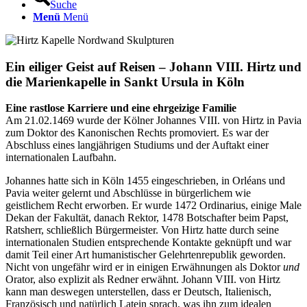
Suche
Menü
Menü
Ein eiliger Geist auf Reisen – Johann VIII. Hirtz und
die Marienkapelle in Sankt Ursula in Köln
Eine rastlose Karriere und eine ehrgeizige Familie
Am 21.02.1469 wurde der Kölner Johannes VIII. von Hirtz in Pavia
zum Doktor des Kanonischen Rechts promoviert. Es war der
Abschluss eines langjährigen Studiums und der Auftakt einer
internationalen Laufbahn.
Johannes hatte sich in Köln 1455 eingeschrieben, in Orléans und
Pavia weiter gelernt und Abschlüsse in bürgerlichem wie
geistlichem Recht erworben. Er wurde 1472 Ordinarius, einige Male
Dekan der Fakultät, danach Rektor, 1478 Botschafter beim Papst,
Ratsherr, schließlich Bürgermeister. Von Hirtz hatte durch seine
internationalen Studien entsprechende Kontakte geknüpft und war
damit Teil einer Art humanistischer Gelehrtenrepublik geworden.
Nicht von ungefähr wird er in einigen Erwähnungen als Doktor
und
Orator, also explizit als Redner erwähnt. Johann VIII. von Hirtz
kann man deswegen unterstellen, dass er Deutsch, Italienisch,
Französisch und natürlich Latein sprach, was ihn zum idealen