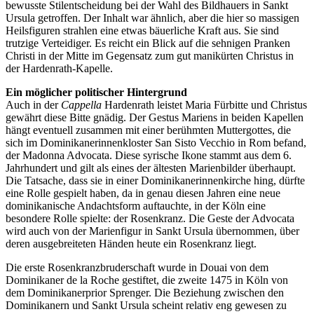
bewusste Stilentscheidung bei der Wahl des Bildhauers in Sankt
Ursula getroffen. Der Inhalt war ähnlich, aber die hier so massigen
Heilsfiguren strahlen eine etwas bäuerliche Kraft aus. Sie sind
trutzige Verteidiger. Es reicht ein Blick auf die sehnigen Pranken
Christi in der Mitte im Gegensatz zum gut manikürten Christus in
der Hardenrath-Kapelle.
Ein möglicher politischer Hintergrund
Auch in der
Cappella
Hardenrath leistet Maria Fürbitte und Christus
gewährt diese Bitte gnädig. Der Gestus Mariens in beiden Kapellen
hängt eventuell zusammen mit einer berühmten Muttergottes, die
sich im Dominikanerinnenkloster San Sisto Vecchio in Rom befand,
der Madonna Advocata. Diese syrische Ikone stammt aus dem 6.
Jahrhundert und gilt als eines der ältesten Marienbilder überhaupt.
Die Tatsache, dass sie in einer Dominikanerinnenkirche hing, dürfte
eine Rolle gespielt haben, da in genau diesen Jahren eine neue
dominikanische Andachtsform auftauchte, in der Köln eine
besondere Rolle spielte: der Rosenkranz. Die Geste der Advocata
wird auch von der Marienfigur in Sankt Ursula übernommen, über
deren ausgebreiteten Händen heute ein Rosenkranz liegt.
Die erste Rosenkranzbruderschaft wurde in Douai von dem
Dominikaner de la Roche gestiftet, die zweite 1475 in Köln von
dem Dominikanerprior Sprenger. Die Beziehung zwischen den
Dominikanern und Sankt Ursula scheint relativ eng gewesen zu