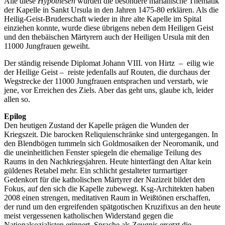
Alle diese
Hypothesen
würden die besondere marianische Thematik
der Kapelle in Sankt Ursula in den Jahren 1475-80 erklären. Als die
Heilig-Geist-Bruderschaft wieder in ihre alte Kapelle im Spital
einziehen konnte, wurde diese übrigens neben dem Heiligen Geist
und den thebäischen Märtyrern auch der Heiligen Ursula mit den
11000 Jungfrauen geweiht.
Der ständig reisende Diplomat Johann VIII. von Hirtz – eilig wie
der Heilige Geist – reiste jedenfalls auf Routen, die durchaus der
Wegstrecke der 11000 Jungfrauen entsprachen und verstarb, wie
jene, vor Erreichen des Ziels. Aber das geht uns, glaube ich, leider
allen so.
Epilog
Den heutigen Zustand der Kapelle prägen die Wunden der
Kriegszeit. Die barocken Reliquienschränke sind untergegangen. In
den Blendbögen tummeln sich Goldmosaiken der Neoromanik, und
die uneinheitlichen Fenster spiegeln die ehemalige Teilung des
Raums in den Nachkriegsjahren. Heute hinterfängt den Altar kein
güldenes Retabel mehr. Ein schlicht gestalteter turmartiger
Gedenkort für die katholischen Märtyrer der Nazizeit bildet den
Fokus, auf den sich die Kapelle zubewegt. Ksg-Architekten haben
2008 einen strengen, meditativen Raum in Weißtönen erschaffen,
der rund um den ergreifenden spätgotischen Kruzifixus an den heute
meist vergessenen katholischen Widerstand gegen die
Nationalsozialisten erinnert. Sprache als Zeugnis ersetzt die