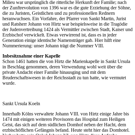
Milieu war ursprünglich die ritterliche Herkunft der Familie; nach
der Zunftrevolution von 1396 war es die gute Erziehung der Söhne,
die zu Juristen, Geistlichen und zu professionellen Rednern
heranwuchsen. Ein Vorfahre, der Pfarrer von Sankt Martin, Jurist
und Ratsherr Johann von Hirtz war beispielsweise in die Tragödie
der Judenvertreibung 1424 als Vermittler zwischen Stadt, Kaiser und
Erzbischof verwickelt. Etwas verwirrend ist, dass es in jeder
Generation einige identische Namensträger gab. Hier hilft eine
Nummerierung: unser Johann trägt die Nummer VIII.
Inbesitznahme einer Kapelle
Schon 1461 hatten die von Hirtz die Marienkapelle in Sankt Ursula
in Beschlag genommen, deren Verwendung wohl weit über die
private Andacht einer Familie hinausging und mit dem
Bruderschaftswesen in der Reichsstadt zu tun hatte, wie vermutet
wurde.
Sankt Ursula Koeln
Innerhalb Kölns verwaltete Johann VIII. von Hirtz einige Jahre bis
1474 mit einigen weiteren Provisoren das Hospital zum Heiligen
Geist, das sich auf dem südlichen Domhof neben der Hacht, dem
erzbischöflichen Gefängnis befand. Heute steht hier das Domhotel.