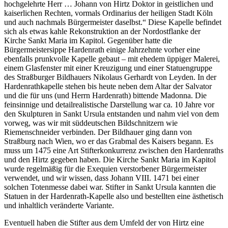
hochgelehrte Herr … Johann von Hirtz Doktor in geistlichen und
kaiserlichen Rechten, vormals Ordinarius der heiligen Stadt Köln
und auch nachmals Bürgermeister daselbst.“ Diese Kapelle befindet
sich als etwas kahle Rekonstruktion an der Nordostflanke der
Kirche Sankt Maria im Kapitol. Gegenüber hatte die
Bürgermeistersippe Hardenrath einige Jahrzehnte vorher eine
ebenfalls prunkvolle Kapelle gebaut – mit ehedem üppiger Malerei,
einem Glasfenster mit einer Kreuzigung und einer Statuengruppe
des Straßburger Bildhauers Nikolaus Gerhardt von Leyden. In der
Hardenrathkapelle stehen bis heute neben dem Altar der Salvator
und die für uns (und Herrn Hardenrath) bittende Madonna. Die
feinsinnige und detailrealistische Darstellung war ca. 10 Jahre vor
den Skulpturen in Sankt Ursula entstanden und nahm viel von dem
vorweg, was wir mit süddeutschen Bildschnitzern wie
Riemenschneider verbinden. Der Bildhauer ging dann von
Straßburg nach Wien, wo er das Grabmal des Kaisers begann. Es
muss um 1475 eine Art Stifterkonkurrenz zwischen den Hardenraths
und den Hirtz gegeben haben. Die Kirche Sankt Maria im Kapitol
wurde regelmäßig für die Exequien verstorbener Bürgermeister
verwendet, und wir wissen, dass Johann VIII. 1471 bei einer
solchen Totenmesse dabei war. Stifter in Sankt Ursula kannten die
Statuen in der Hardenrath-Kapelle also und bestellten eine ästhetisch
und inhaltlich veränderte Variante.
Eventuell haben die Stifter aus dem Umfeld der von Hirtz eine