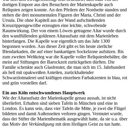
dortigen Empore aus den Besuchern der Marienkapelle auch
Reliquien zeigen konnte. An den Pfeilern der Nordseite standen und
stehen die drei monumentalen Figuren der Maria, Christi und der
Ursula. Die ohne Kapitell aus der Wand aufschießenden
Kreuzrippengewölbe erzeugten eine leichte, schwebende
Raumwirkung. Der von einem Löwen getragene Altar wurde durch
den wandfüllenden goldenen Altaraufsatz mit dem Marienleben
hinterfangen. Die Kapelle war eigentlich um das Jahr 1300
begonnen worden. Aus dieser Zeit gibt es bis heute zierliche
Blendarkaden, die auf einer bankartigen Sockelzone aufsitzen. Bis
zum zweiten Weltkrieg war die Kapelle voller Reliquienbehälter, die
meist auf Stiftungen der Barockzeit zurückgehen dürften. Die
Familie schenkte auch Glasfenster, die man sich im 15. Jahrhundert
als hell mit opakweißen Anteilen, zurückhaltender
Schwarzlotmalerei und kräftigen einzelnen Farbakzenten in blau, rot
und grün vorstellen darf.
Ein aus Köln entschwundenes Hauptwerk
Wie der Altaraufsatz der Marienkapelle genau aussah, ist nicht
überliefert. Erhalten sind sieben Tafeln in München und eine in
London. Es kann sein, dass vier Tafeln die Mitte, je zwei die Flügel
bildeten und damit Außenseiten verloren gingen. Vermutet wurde,
dass der Stifter die Marienthematik ausgewählt hatte, da sie u.a. über
das Motiv der
Verkündigung
mit dem Heiligen Geist zu tun hatte.