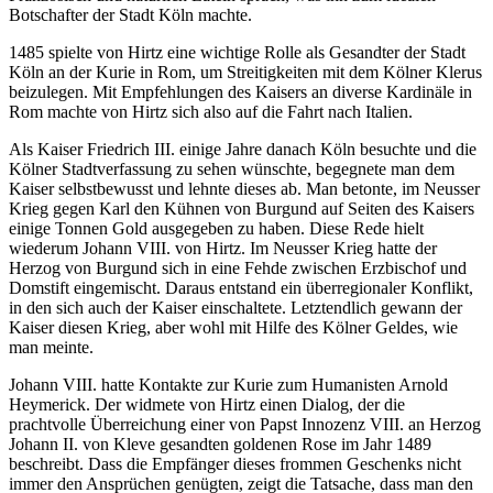
Botschafter der Stadt Köln machte.
1485 spielte von Hirtz eine wichtige Rolle als Gesandter der Stadt
Köln an der Kurie in Rom, um Streitigkeiten mit dem Kölner Klerus
beizulegen. Mit Empfehlungen des Kaisers an diverse Kardinäle in
Rom machte von Hirtz sich also auf die Fahrt nach Italien.
Als Kaiser Friedrich III. einige Jahre danach Köln besuchte und die
Kölner Stadtverfassung zu sehen wünschte, begegnete man dem
Kaiser selbstbewusst und lehnte dieses ab. Man betonte, im Neusser
Krieg gegen Karl den Kühnen von Burgund auf Seiten des Kaisers
einige Tonnen Gold ausgegeben zu haben. Diese Rede hielt
wiederum Johann VIII. von Hirtz. Im Neusser Krieg hatte der
Herzog von Burgund sich in eine Fehde zwischen Erzbischof und
Domstift eingemischt. Daraus entstand ein überregionaler Konflikt,
in den sich auch der Kaiser einschaltete. Letztendlich gewann der
Kaiser diesen Krieg, aber wohl mit Hilfe des Kölner Geldes, wie
man meinte.
Johann VIII. hatte Kontakte zur Kurie zum Humanisten Arnold
Heymerick. Der widmete von Hirtz einen Dialog, der die
prachtvolle Überreichung einer von Papst Innozenz VIII. an Herzog
Johann II. von Kleve gesandten goldenen Rose im Jahr 1489
beschreibt. Dass die Empfänger dieses frommen Geschenks nicht
immer den Ansprüchen genügten, zeigt die Tatsache, dass man den