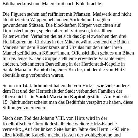
Bildhauerkunst und Malerei mit nach Köln brachte.
Die Figuren stehen auf raffiniert mit Pflanzen, Maßwerk und nicht
identifizierten Wappen behauenen Sockeln und fragilen
gewundenen Stützen. Die blockhaften Körper verzichten auf
Durchstechungen, spielen aber mit virtuosen, kristallinen
Faltenwürfen. Verhalten deutet sich das Spiel zwischen den drei
Heilsfiguren an. Christus in der Mitte gewährt segnend die Bitten
Mariens mit dem Rosenkranz und Ursulas mit den unter ihren
Mantel geflüchteten Kölner*innen. Offensichtlich geht es um Bitten
für das Jenseits. Die Gruppe stellt eine erweiterte Variante einer
anderen, bekannteren Darstellung in der Hardenrath-Kapelle in
Sankt Maria im Kapitol dar, einer Kirche, mit der die von Hirtz
ebenfalls eng verbunden waren.
Schon im 14. Jahrhundert hatten die von Hirtz – wie viele andere
dem Rat und der Herrschaft der Stadt verbunden Familien der
Oberschicht – in
Sankt Maria im Kapitol
gestiftet. Am Ende des
15. Jahrhundert scheint man das Bedürfnis verspürt zu haben, diese
Stiftungen zu erneuern.
Nach dem Tod des Johann VIII. von Hirtz wird in der
Koelhoffschen Chronik deshalb eine weitere Hirtz-Kapelle
vermerkt: „Auf der linken Seite hat im Jahre des Herrn 1493 eine
allzu köstliche Kapelle machen lassen der wohlgeborene und