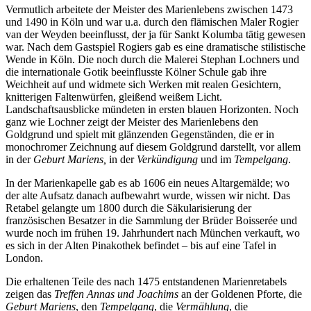
Vermutlich arbeitete der Meister des Marienlebens zwischen 1473
und 1490 in Köln und war u.a. durch den flämischen Maler Rogier
van der Weyden beeinflusst, der ja für Sankt Kolumba tätig gewesen
war. Nach dem Gastspiel Rogiers gab es eine dramatische stilistische
Wende in Köln. Die noch durch die Malerei Stephan Lochners und
die internationale Gotik beeinflusste Kölner Schule gab ihre
Weichheit auf und widmete sich Werken mit realen Gesichtern,
knitterigen Faltenwürfen, gleißend weißem Licht.
Landschaftsausblicke mündeten in ersten blauen Horizonten. Noch
ganz wie Lochner zeigt der Meister des Marienlebens den
Goldgrund und spielt mit glänzenden Gegenständen, die er in
monochromer Zeichnung auf diesem Goldgrund darstellt, vor allem
in der
Geburt Mariens,
in der
Verkündigung
und im
Tempelgang
.
In der Marienkapelle gab es ab 1606 ein neues Altargemälde; wo
der alte Aufsatz danach aufbewahrt wurde, wissen wir nicht. Das
Retabel gelangte um 1800 durch die Säkularisierung der
französischen Besatzer in die Sammlung der Brüder Boisserée und
wurde noch im frühen 19. Jahrhundert nach München verkauft, wo
es sich in der Alten Pinakothek befindet – bis auf eine Tafel in
London.
Die erhaltenen Teile des nach 1475 entstandenen Marienretabels
zeigen das
Treffen Annas und Joachims
an der Goldenen Pforte, die
Geburt Mariens
, den
Tempelgang
, die
Vermählung
, die