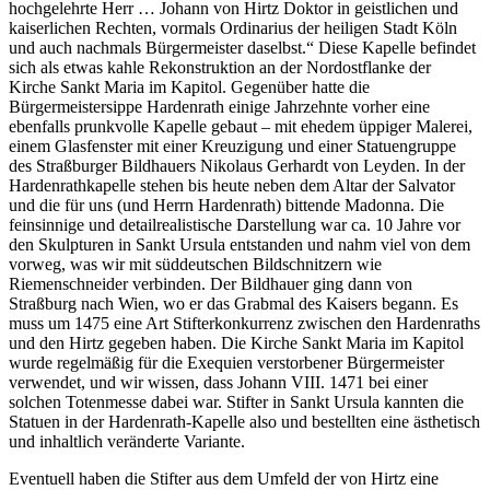
hochgelehrte Herr … Johann von Hirtz Doktor in geistlichen und
kaiserlichen Rechten, vormals Ordinarius der heiligen Stadt Köln
und auch nachmals Bürgermeister daselbst.“ Diese Kapelle befindet
sich als etwas kahle Rekonstruktion an der Nordostflanke der
Kirche Sankt Maria im Kapitol. Gegenüber hatte die
Bürgermeistersippe Hardenrath einige Jahrzehnte vorher eine
ebenfalls prunkvolle Kapelle gebaut – mit ehedem üppiger Malerei,
einem Glasfenster mit einer Kreuzigung und einer Statuengruppe
des Straßburger Bildhauers Nikolaus Gerhardt von Leyden. In der
Hardenrathkapelle stehen bis heute neben dem Altar der Salvator
und die für uns (und Herrn Hardenrath) bittende Madonna. Die
feinsinnige und detailrealistische Darstellung war ca. 10 Jahre vor
den Skulpturen in Sankt Ursula entstanden und nahm viel von dem
vorweg, was wir mit süddeutschen Bildschnitzern wie
Riemenschneider verbinden. Der Bildhauer ging dann von
Straßburg nach Wien, wo er das Grabmal des Kaisers begann. Es
muss um 1475 eine Art Stifterkonkurrenz zwischen den Hardenraths
und den Hirtz gegeben haben. Die Kirche Sankt Maria im Kapitol
wurde regelmäßig für die Exequien verstorbener Bürgermeister
verwendet, und wir wissen, dass Johann VIII. 1471 bei einer
solchen Totenmesse dabei war. Stifter in Sankt Ursula kannten die
Statuen in der Hardenrath-Kapelle also und bestellten eine ästhetisch
und inhaltlich veränderte Variante.
Eventuell haben die Stifter aus dem Umfeld der von Hirtz eine