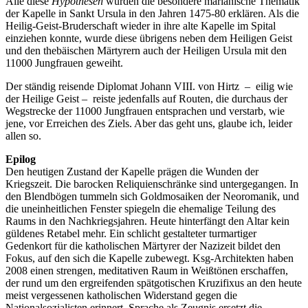
Alle diese
Hypothesen
würden die besondere marianische Thematik
der Kapelle in Sankt Ursula in den Jahren 1475-80 erklären. Als die
Heilig-Geist-Bruderschaft wieder in ihre alte Kapelle im Spital
einziehen konnte, wurde diese übrigens neben dem Heiligen Geist
und den thebäischen Märtyrern auch der Heiligen Ursula mit den
11000 Jungfrauen geweiht.
Der ständig reisende Diplomat Johann VIII. von Hirtz – eilig wie
der Heilige Geist – reiste jedenfalls auf Routen, die durchaus der
Wegstrecke der 11000 Jungfrauen entsprachen und verstarb, wie
jene, vor Erreichen des Ziels. Aber das geht uns, glaube ich, leider
allen so.
Epilog
Den heutigen Zustand der Kapelle prägen die Wunden der
Kriegszeit. Die barocken Reliquienschränke sind untergegangen. In
den Blendbögen tummeln sich Goldmosaiken der Neoromanik, und
die uneinheitlichen Fenster spiegeln die ehemalige Teilung des
Raums in den Nachkriegsjahren. Heute hinterfängt den Altar kein
güldenes Retabel mehr. Ein schlicht gestalteter turmartiger
Gedenkort für die katholischen Märtyrer der Nazizeit bildet den
Fokus, auf den sich die Kapelle zubewegt. Ksg-Architekten haben
2008 einen strengen, meditativen Raum in Weißtönen erschaffen,
der rund um den ergreifenden spätgotischen Kruzifixus an den heute
meist vergessenen katholischen Widerstand gegen die
Nationalsozialisten erinnert. Sprache als Zeugnis ersetzt die