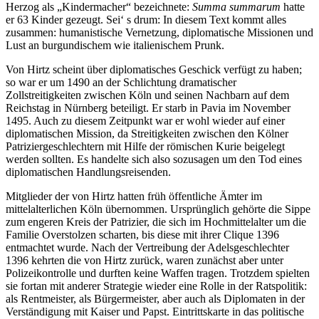
Herzog als „Kindermacher“ bezeichnete:
Summa summarum
hatte
er 63 Kinder gezeugt. Sei‘ s drum: In diesem Text kommt alles
zusammen: humanistische Vernetzung, diplomatische Missionen und
Lust an burgundischem wie italienischem Prunk.
Von Hirtz scheint über diplomatisches Geschick verfügt zu haben;
so war er um 1490 an der Schlichtung dramatischer
Zollstreitigkeiten zwischen Köln und seinen Nachbarn auf dem
Reichstag in Nürnberg beteiligt. Er starb in Pavia im November
1495. Auch zu diesem Zeitpunkt war er wohl wieder auf einer
diplomatischen Mission, da Streitigkeiten zwischen den Kölner
Patriziergeschlechtern mit Hilfe der römischen Kurie beigelegt
werden sollten. Es handelte sich also sozusagen um den Tod eines
diplomatischen Handlungsreisenden.
Mitglieder der von Hirtz hatten früh öffentliche Ämter im
mittelalterlichen Köln übernommen. Ursprünglich gehörte die Sippe
zum engeren Kreis der Patrizier, die sich im Hochmittelalter um die
Familie Overstolzen scharten, bis diese mit ihrer Clique 1396
entmachtet wurde. Nach der Vertreibung der Adelsgeschlechter
1396 kehrten die von Hirtz zurück, waren zunächst aber unter
Polizeikontrolle und durften keine Waffen tragen. Trotzdem spielten
sie fortan mit anderer Strategie wieder eine Rolle in der Ratspolitik:
als Rentmeister, als Bürgermeister, aber auch als Diplomaten in der
Verständigung mit Kaiser und Papst. Eintrittskarte in das politische