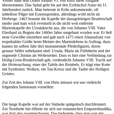
Vorher hatte sein Onkel Johann VI. von Hirtz diese Aufgabe
übernommen. Das Spital geht bis auf den Erzbischof Anno im 11.
Jahrhundert zurück. Man betreute in Köln ankommende, oft
mittellose Pilger mit Essensspenden, allerdings wohl nicht als
Herberge. 1463 brannte die Kapelle der dazugehörigen Bruderschaft
nieder und man wich eventuell in die nicht weit entfernte
Marienkapelle der Ursulakirche aus, die von Johanns VIII. Vater
Eberhard zu Beginn der 1460er Jahre umgebaut worden war. Er ließ
neue Gewölbe einziehen und gab nach 1475 einen Altaraufsatz von
respektabler Größe beim Meister des Marienlebens in Auftrag, dazu
kamen im selben Jahr drei monumentale Pfeilerfiguren, deren
genaue Stifter unbekannt sind: Ursula, Maria als Fürbitterin und der
segnende Christus als Weltenretter. Dass es hier eine Verbindung zur
Heilig-Geist-Bruderschaft gab, verdeutlicht Johanns VIII. Tracht auf
der
Heimsuchung
, einer der Tafeln des Retabels. Er trägt eine Kette
mit Symbolen: Wolken, ein Tau-Kreuz und die Taube des Heiligen
Geistes.
Zur Zeit des Johann VIII. von Hirtz müssen wir uns vielleicht
folgenden Innenraum vorstellen:
Die lange Kapelle war auf der Südseite spätgotisch durchfenstert.
Zur Nordseite hin öffnete sie sich zur romanischen Emporenbasilika,
war dort also zweigeschossig. Das bedeutete, dass man von der