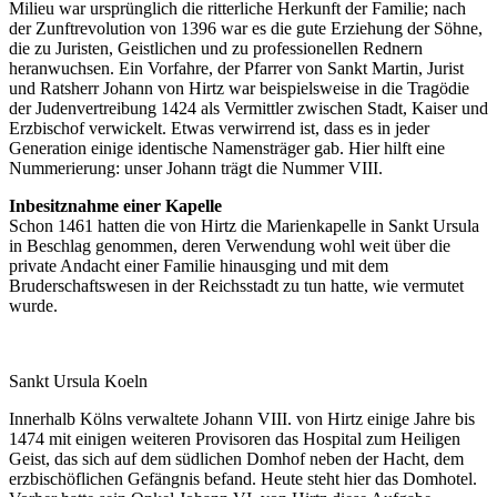
Milieu war ursprünglich die ritterliche Herkunft der Familie; nach
der Zunftrevolution von 1396 war es die gute Erziehung der Söhne,
die zu Juristen, Geistlichen und zu professionellen Rednern
heranwuchsen. Ein Vorfahre, der Pfarrer von Sankt Martin, Jurist
und Ratsherr Johann von Hirtz war beispielsweise in die Tragödie
der Judenvertreibung 1424 als Vermittler zwischen Stadt, Kaiser und
Erzbischof verwickelt. Etwas verwirrend ist, dass es in jeder
Generation einige identische Namensträger gab. Hier hilft eine
Nummerierung: unser Johann trägt die Nummer VIII.
Inbesitznahme einer Kapelle
Schon 1461 hatten die von Hirtz die Marienkapelle in Sankt Ursula
in Beschlag genommen, deren Verwendung wohl weit über die
private Andacht einer Familie hinausging und mit dem
Bruderschaftswesen in der Reichsstadt zu tun hatte, wie vermutet
wurde.
Sankt Ursula Koeln
Innerhalb Kölns verwaltete Johann VIII. von Hirtz einige Jahre bis
1474 mit einigen weiteren Provisoren das Hospital zum Heiligen
Geist, das sich auf dem südlichen Domhof neben der Hacht, dem
erzbischöflichen Gefängnis befand. Heute steht hier das Domhotel.