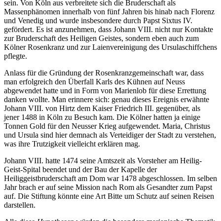
sein. Von Köln aus verbreitete sich die Bruderschaft als
Massenphänomen innerhalb von fünf Jahren bis hinab nach Florenz
und Venedig und wurde insbesondere durch Papst Sixtus IV.
gefördert. Es ist anzunehmen, dass Johann VIII. nicht nur Kontakte
zur Bruderschaft des Heiligen Geistes, sondern eben auch zum
Kölner Rosenkranz und zur Laienvereinigung des Ursulaschiffchens
pflegte.
Anlass für die Gründung der Rosenkranzgemeinschaft war, dass
man erfolgreich den Überfall Karls des Kühnen auf Neuss
abgewendet hatte und in Form von Marienlob für diese Errettung
danken wollte. Man erinnere sich: genau dieses Ereignis erwähnte
Johann VIII. von Hirtz dem Kaiser Friedrich III. gegenüber, als
jener 1488 in Köln zu Besuch kam. Die Kölner hatten ja einige
Tonnen Gold für den Neusser Krieg aufgewendet. Maria, Christus
und Ursula sind hier demnach als Verteidiger der Stadt zu verstehen,
was ihre Trutzigkeit vielleicht erklären mag.
Johann VIII. hatte 1474 seine Amtszeit als Vorsteher am Heilig-
Geist-Spital beendet und der Bau der Kapelle der
Heiliggeistbruderschaft am Dom war 1478 abgeschlossen. Im selben
Jahr brach er auf seine Mission nach Rom als Gesandter zum Papst
auf. Die Stiftung könnte eine Art Bitte um Schutz auf seinen Reisen
darstellen.