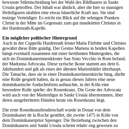
bewusste Stilentscheidung bei der Wahl des Bildhauers in Sankt
Ursula getroffen. Der Inhalt war ähnlich, aber die hier so massigen
Heilsfiguren strahlen eine etwas bäuerliche Kraft aus. Sie sind
trutzige Verteidiger. Es reicht ein Blick auf die sehnigen Pranken
Christi in der Mitte im Gegensatz zum gut manikürten Christus in
der Hardenrath-Kapelle.
Ein möglicher politischer Hintergrund
Auch in der
Cappella
Hardenrath leistet Maria Fürbitte und Christus
gewährt diese Bitte gnädig. Der Gestus Mariens in beiden Kapellen
hängt eventuell zusammen mit einer berühmten Muttergottes, die
sich im Dominikanerinnenkloster San Sisto Vecchio in Rom befand,
der Madonna Advocata. Diese syrische Ikone stammt aus dem 6.
Jahrhundert und gilt als eines der ältesten Marienbilder überhaupt.
Die Tatsache, dass sie in einer Dominikanerinnenkirche hing, dürfte
eine Rolle gespielt haben, da in genau diesen Jahren eine neue
dominikanische Andachtsform auftauchte, in der Köln eine
besondere Rolle spielte: der Rosenkranz. Die Geste der Advocata
wird auch von der Marienfigur in Sankt Ursula übernommen, über
deren ausgebreiteten Händen heute ein Rosenkranz liegt.
Die erste Rosenkranzbruderschaft wurde in Douai von dem
Dominikaner de la Roche gestiftet, die zweite 1475 in Köln von
dem Dominikanerprior Sprenger. Die Beziehung zwischen den
Dominikanern und Sankt Ursula scheint relativ eng gewesen zu