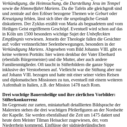
Verkündigung
, die
Heimsuchung
, die
Darstellung Jesu im Tempel
sowie die
Himmelfahrt Mariens
. Da die Tafeln alle gleichgroß sind
und zentrale auf den Erlöser bezogene Themen wie
Geburt
oder
Kreuzigung
fehlen, lässt sich über die ursprüngliche Gestalt
diskutieren. Der Zyklus erzählt von Maria als begnadetem und vom
Heiligen Geist ergriffenem Geschöpf. Eventuell wird schon auf das
in Köln um 1500 besonders wichtige Sujet der
Unbefleckten
Empfängnis
verwiesen. Jenseits der Theologie fallen die Gesichter
auf: voller verinnerlichter Seelenbewegungen, besonders in der
Verkündigung Mariens
.
Abgesehen vom Bild Johanns VIII. gibt es
keine weiteren Porträts: hier wären denkbar der Vater Eberhard
(ebenfalls Bürgermeister) und die Mutter, aber auch andere
Familienmitglieder. Oft taucht in Stifterbildern die ganze Sippe
inklusive der Verstorbenen auf. Vielleicht war die Stiftung aber nur
auf Johann VIII. bezogen und hatte mit einer seiner vielen Reisen
und diplomatischen Missionen zu tun, eventuell mit einem weiteren
Aufenthalt in Italien, z.B. der Mission 1478 nach Rom.
Drei wuchtige Bauernheilige und ihre zierlichen Vorbilder:
Stifterkonkurrenz
Im Gegensatz zur zarten, miniaturhaft detaillierten Bildsprache der
Malereien stehen die drei wuchtigen Pfeilerfiguren an der Nordseite
der Kapelle. Sie werden ebenfallsauf die Zeit um 1475 datiert und
heute dem Meister Tilman Heisacker zugewiesen, der, vom
Niederrhein kommend, Einflüsse der südniederländischen