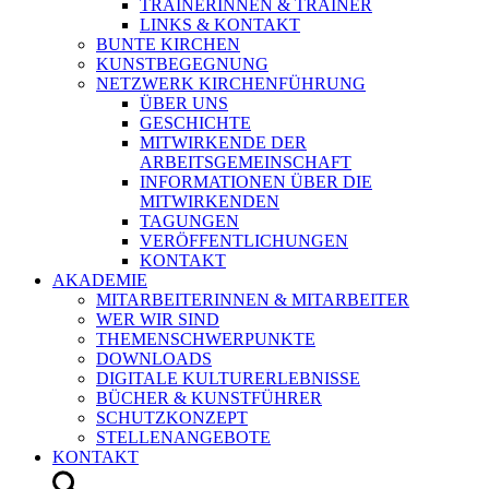
TRAINERINNEN & TRAINER
LINKS & KONTAKT
BUNTE KIRCHEN
KUNSTBEGEGNUNG
NETZWERK KIRCHENFÜHRUNG
ÜBER UNS
GESCHICHTE
MITWIRKENDE DER
ARBEITSGEMEINSCHAFT
INFORMATIONEN ÜBER DIE
MITWIRKENDEN
TAGUNGEN
VERÖFFENTLICHUNGEN
KONTAKT
AKADEMIE
MITARBEITERINNEN & MITARBEITER
WER WIR SIND
THEMENSCHWERPUNKTE
DOWNLOADS
DIGITALE KULTURERLEBNISSE
BÜCHER & KUNSTFÜHRER
SCHUTZKONZEPT
STELLENANGEBOTE
KONTAKT