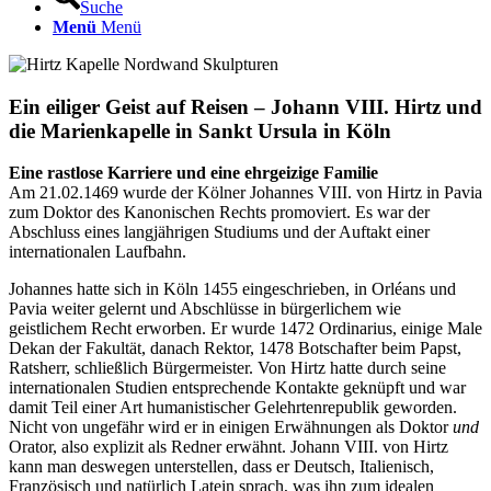
Suche
Menü
Menü
Ein eiliger Geist auf Reisen – Johann VIII. Hirtz und
die Marienkapelle in Sankt Ursula in Köln
Eine rastlose Karriere und eine ehrgeizige Familie
Am 21.02.1469 wurde der Kölner Johannes VIII. von Hirtz in Pavia
zum Doktor des Kanonischen Rechts promoviert. Es war der
Abschluss eines langjährigen Studiums und der Auftakt einer
internationalen Laufbahn.
Johannes hatte sich in Köln 1455 eingeschrieben, in Orléans und
Pavia weiter gelernt und Abschlüsse in bürgerlichem wie
geistlichem Recht erworben. Er wurde 1472 Ordinarius, einige Male
Dekan der Fakultät, danach Rektor, 1478 Botschafter beim Papst,
Ratsherr, schließlich Bürgermeister. Von Hirtz hatte durch seine
internationalen Studien entsprechende Kontakte geknüpft und war
damit Teil einer Art humanistischer Gelehrtenrepublik geworden.
Nicht von ungefähr wird er in einigen Erwähnungen als Doktor
und
Orator, also explizit als Redner erwähnt. Johann VIII. von Hirtz
kann man deswegen unterstellen, dass er Deutsch, Italienisch,
Französisch und natürlich Latein sprach, was ihn zum idealen