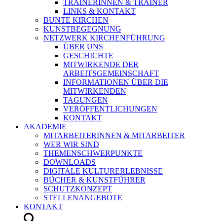
TRAINERINNEN & TRAINER
LINKS & KONTAKT
BUNTE KIRCHEN
KUNSTBEGEGNUNG
NETZWERK KIRCHENFÜHRUNG
ÜBER UNS
GESCHICHTE
MITWIRKENDE DER
ARBEITSGEMEINSCHAFT
INFORMATIONEN ÜBER DIE
MITWIRKENDEN
TAGUNGEN
VERÖFFENTLICHUNGEN
KONTAKT
AKADEMIE
MITARBEITERINNEN & MITARBEITER
WER WIR SIND
THEMENSCHWERPUNKTE
DOWNLOADS
DIGITALE KULTURERLEBNISSE
BÜCHER & KUNSTFÜHRER
SCHUTZKONZEPT
STELLENANGEBOTE
KONTAKT