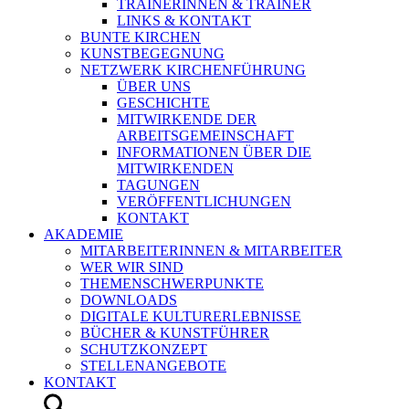
TRAINERINNEN & TRAINER
LINKS & KONTAKT
BUNTE KIRCHEN
KUNSTBEGEGNUNG
NETZWERK KIRCHENFÜHRUNG
ÜBER UNS
GESCHICHTE
MITWIRKENDE DER
ARBEITSGEMEINSCHAFT
INFORMATIONEN ÜBER DIE
MITWIRKENDEN
TAGUNGEN
VERÖFFENTLICHUNGEN
KONTAKT
AKADEMIE
MITARBEITERINNEN & MITARBEITER
WER WIR SIND
THEMENSCHWERPUNKTE
DOWNLOADS
DIGITALE KULTURERLEBNISSE
BÜCHER & KUNSTFÜHRER
SCHUTZKONZEPT
STELLENANGEBOTE
KONTAKT