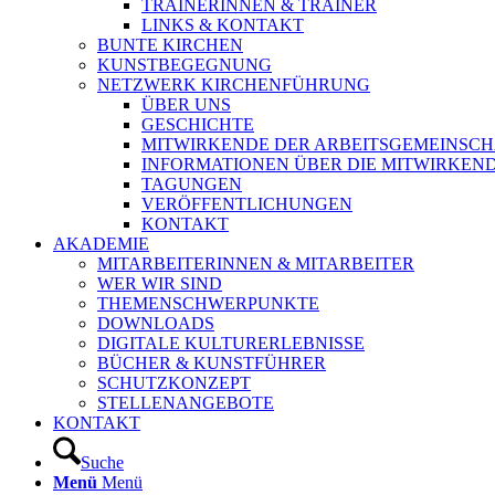
TRAINERINNEN & TRAINER
LINKS & KONTAKT
BUNTE KIRCHEN
KUNSTBEGEGNUNG
NETZWERK KIRCHENFÜHRUNG
ÜBER UNS
GESCHICHTE
MITWIRKENDE DER ARBEITSGEMEINSCH
INFORMATIONEN ÜBER DIE MITWIRKEN
TAGUNGEN
VERÖFFENTLICHUNGEN
KONTAKT
AKADEMIE
MITARBEITERINNEN & MITARBEITER
WER WIR SIND
THEMENSCHWERPUNKTE
DOWNLOADS
DIGITALE KULTURERLEBNISSE
BÜCHER & KUNSTFÜHRER
SCHUTZKONZEPT
STELLENANGEBOTE
KONTAKT
Suche
Menü
Menü