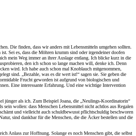
hen. Die finden, dass wir anders mit Lebensmitteln umgehen sollten.
 ist. Sei es, dass die Möhren krumm sind oder irgendeiner doofen
h mein Weg immer an ihrer Auslage entlang. Ich blicke kurz in die
sprobieren, den ich schon so lange machen will, denke ich. Denn
hmecken wird. Ich habe auch schon mal Knoblauch mitgenommen,
legt sind. „Bezahle, was es dir wert ist!“ sagen sie. Sie geben die
formidable Frucht geworden ist aufgrund von biologischen und
en. Eine interessante Erfahrung. Und eine wichtige Intervention
el jünger als ich. Zum Beispiel Joana, die „Neulings-Koordinatorin“
ls sein wollen: dass Menschen Lebensmittel nicht achtlos aus Regalen
rschämt und vielleicht auch schuldbewusst pflichtschuldig beschworen
tur, sind dankbar für die Menschen, die die Äcker bestellen und die
ich Anlass zur Hoffnung. Solange es noch Menschen gibt, die selbst