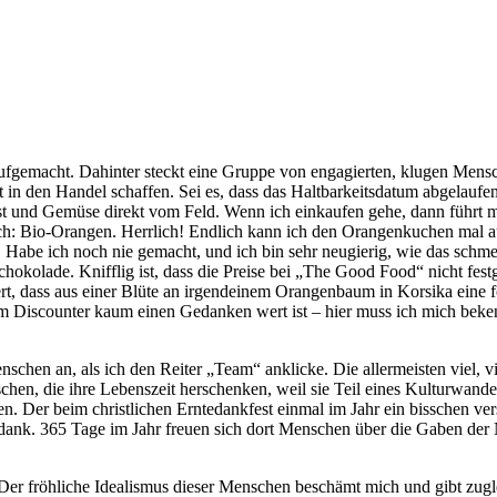
ufgemacht. Dahinter steckt eine Gruppe von engagierten, klugen Mensc
in den Handel schaffen. Sei es, dass das Haltbarkeitsdatum abgelaufen
und Gemüse direkt vom Feld. Wenn ich einkaufen gehe, dann führt mic
ch: Bio-Orangen. Herrlich! Endlich kann ich den Orangenkuchen mal au
n. Habe ich noch nie gemacht, und ich bin sehr neugierig, wie das sc
okolade. Knifflig ist, dass die Preise bei „The Good Food“ nicht festge
rt, dass aus einer Blüte an irgendeinem Orangenbaum in Korsika eine 
Discounter kaum einen Gedanken wert ist – hier muss ich mich bekenn
chen an, als ich den Reiter „Team“ anklicke. Die allermeisten viel, vi
en, die ihre Lebenszeit herschenken, weil sie Teil eines Kulturwande
n. Der beim christlichen Erntedankfest einmal im Jahr ein bisschen ve
nk. 365 Tage im Jahr freuen sich dort Menschen über die Gaben der Na
er fröhliche Idealismus dieser Menschen beschämt mich und gibt zugle