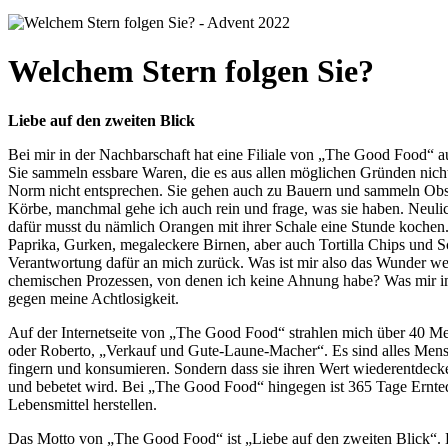
Welchem Stern folgen Sie?
Liebe auf den zweiten Blick
Bei mir in der Nachbarschaft hat eine Filiale von „The Good Food“ a
Sie sammeln essbare Waren, die es aus allen möglichen Gründen nicht 
Norm nicht entsprechen. Sie gehen auch zu Bauern und sammeln Obst 
Körbe, manchmal gehe ich auch rein und frage, was sie haben. Neuli
dafür musst du nämlich Orangen mit ihrer Schale eine Stunde koche
Paprika, Gurken, megaleckere Birnen, aber auch Tortilla Chips und Sch
Verantwortung dafür an mich zurück. Was ist mir also das Wunder we
chemischen Prozessen, von denen ich keine Ahnung habe? Was mir im 
gegen meine Achtlosigkeit.
Auf der Internetseite von „The Good Food“ strahlen mich über 40 Mens
oder Roberto, „Verkauf und Gute-Laune-Macher“. Es sind alles Mensch
fingern und konsumieren. Sondern dass sie ihren Wert wiederentdecke
und bebetet wird. Bei „The Good Food“ hingegen ist 365 Tage Ernteda
Lebensmittel herstellen.
Das Motto von „The Good Food“ ist „Liebe auf den zweiten Blick“. D