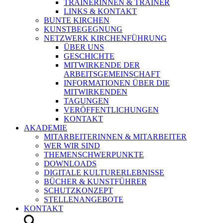
TRAINERINNEN & TRAINER
LINKS & KONTAKT
BUNTE KIRCHEN
KUNSTBEGEGNUNG
NETZWERK KIRCHENFÜHRUNG
ÜBER UNS
GESCHICHTE
MITWIRKENDE DER
ARBEITSGEMEINSCHAFT
INFORMATIONEN ÜBER DIE
MITWIRKENDEN
TAGUNGEN
VERÖFFENTLICHUNGEN
KONTAKT
AKADEMIE
MITARBEITERINNEN & MITARBEITER
WER WIR SIND
THEMENSCHWERPUNKTE
DOWNLOADS
DIGITALE KULTURERLEBNISSE
BÜCHER & KUNSTFÜHRER
SCHUTZKONZEPT
STELLENANGEBOTE
KONTAKT