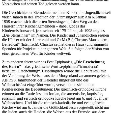
Vorzeichen auf seinen Tod gelesen werden kann.
Die Geschichte der Sterndeuter nehmen Kinder und Jugendliche seit
vielen Jahren in der Tradition der „Sternsinger“ auf: Am 6. Januar
1959 machen sich die ersten Sternsinger auf den Weg zu den
Häusern ihrer Kirchengemeinden – dabei gibt es das
Kindermissionswerk jetzt schon seit 175 Jahren, ab 1998 trägt es
„Die Sternsinger“ im Namen. Die Kinder und Jugendlichen segnen
die Häuser mit der Jahreszahl und C+M+B („Christus Mansionem
Benedicat“ (lateinisch), Christus segnet dieses Haus) und sammeln
Spenden für Projekte in der ganzen Welt. Sie folgen der Vision von
einer gerechteren Welt für Kinder weltweit.
Zum anderen feiern wir das Fest Epiphanias,
„Die Erscheinung
des Herrn“
– das griechische Wort „epiphaneia“(ἐπιφάνεια)
bedeutet „Erscheinung“. Ursprünglich wurde die Geburt Jesu mit
der Verehrung der Weisen aus dem Morgenland zusammen gefeiert.
Als im 5. Jahrhundert der Kalender umgestellt und das
Weihnachtsfest eingeführt wurde, verschobene sich in den
Konfessionen die Bedeutungen: Die griechisch-orthodoxe Kirche
erinnert an die Taufe Jesu im Jordan, die armenische, koptische,
russisch- und serbisch-orthodoxe Kirche feiert am 6. und 7. Januar
Weihnachten. Und für die römisch-katholische und evangelische
Kirche wird am 6. Januar die Göttlichkeit Jesu vorgestellt; nicht nur
die Juden, auch die Heiden, die Weisen aus der Fremde, aus dem