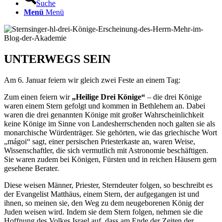
Suche
Menü
Menü
UNTERWEGS SEIN
Am 6. Januar feiern wir gleich zwei Feste an einem Tag:
Zum einen feiern wir
„Heilige Drei Könige“
– die drei Könige
waren einem Stern gefolgt und kommen in Bethlehem an. Dabei
waren die drei genannten Könige mit großer Wahrscheinlichkeit
keine Könige im Sinne von Landesherrschenden noch galten sie als
monarchische Würdenträger. Sie gehörten, wie das griechische Wort
„mágoi“ sagt, einer persischen Priesterkaste an, waren Weise,
Wissenschaftler, die sich vermutlich mit Astronomie beschäftigen.
Sie waren zudem bei Königen, Fürsten und in reichen Häusern gern
gesehene Berater.
Diese weisen Männer, Priester, Sterndeuter folgen, so beschreibt es
der Evangelist Matthäus, einem Stern, der aufgegangen ist und
ihnen, so meinen sie, den Weg zu dem neugeborenen König der
Juden weisen wird. Indem sie dem Stern folgen, nehmen sie die
Hoffnung des Volkes Israel auf, dass am Ende der Zeiten der