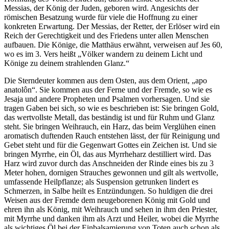
Messias, der König der Juden, geboren wird. Angesichts der
römischen Besatzung wurde für viele die Hoffnung zu einer
konkreten Erwartung. Der Messias, der Retter, der Erlöser wird ein
Reich der Gerechtigkeit und des Friedens unter allen Menschen
aufbauen. Die Könige, die Matthäus erwähnt, verweisen auf Jes 60,
wo es im 3. Vers heißt „Völker wandern zu deinem Licht und
Könige zu deinem strahlenden Glanz.“
Die Sterndeuter kommen aus dem Osten, aus dem Orient, „apo
anatolôn“. Sie kommen aus der Ferne und der Fremde, so wie es
Jesaja und andere Propheten und Psalmen vorhersagen. Und sie
tragen Gaben bei sich, so wie es beschrieben ist: Sie bringen Gold,
das wertvollste Metall, das beständig ist und für Ruhm und Glanz
steht. Sie bringen Weihrauch, ein Harz, das beim Verglühen einen
aromatisch duftenden Rauch entstehen lässt, der für Reinigung und
Gebet steht und für die Gegenwart Gottes ein Zeichen ist. Und sie
bringen Myrrhe, ein Öl, das aus Myrrheharz destilliert wird. Das
Harz wird zuvor durch das Anschneiden der Rinde eines bis zu 3
Meter hohen, dornigen Strauches gewonnen und gilt als wertvolle,
umfassende Heilpflanze; als Suspension getrunken lindert es
Schmerzen, in Salbe heilt es Entzündungen. So huldigen die drei
Weisen aus der Fremde dem neugeborenen König mit Gold und
ehren ihn als König, mit Weihrauch und sehen in ihm den Priester,
mit Myrrhe und danken ihm als Arzt und Heiler, wobei die Myrrhe
als wichtiges Öl bei der Einbalsamierung von Toten auch schon als