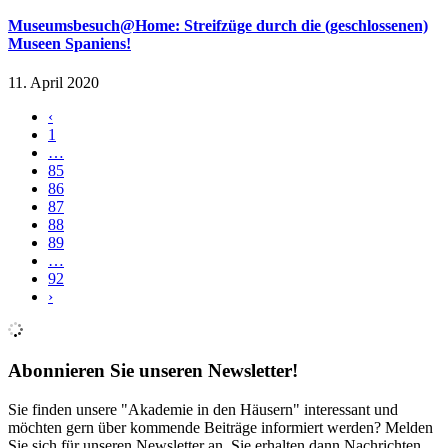
Museumsbesuch@Home: Streifzüge durch die (geschlossenen)
Museen Spaniens!
11. April 2020
‹
1
…
85
86
87
88
89
…
92
›
Abonnieren Sie unseren Newsletter!
Sie finden unsere "Akademie in den Häusern" interessant und
möchten gern über kommende Beiträge informiert werden? Melden
Sie sich für unseren Newsletter an, Sie erhalten dann Nachrichten