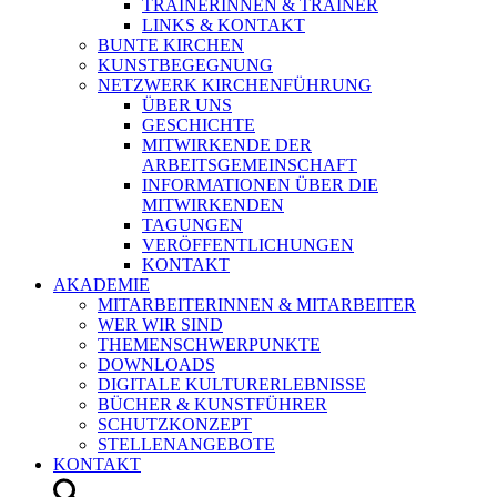
TRAINERINNEN & TRAINER
LINKS & KONTAKT
BUNTE KIRCHEN
KUNSTBEGEGNUNG
NETZWERK KIRCHENFÜHRUNG
ÜBER UNS
GESCHICHTE
MITWIRKENDE DER
ARBEITSGEMEINSCHAFT
INFORMATIONEN ÜBER DIE
MITWIRKENDEN
TAGUNGEN
VERÖFFENTLICHUNGEN
KONTAKT
AKADEMIE
MITARBEITERINNEN & MITARBEITER
WER WIR SIND
THEMENSCHWERPUNKTE
DOWNLOADS
DIGITALE KULTURERLEBNISSE
BÜCHER & KUNSTFÜHRER
SCHUTZKONZEPT
STELLENANGEBOTE
KONTAKT