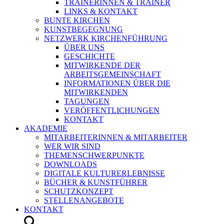
TRAINERINNEN & TRAINER
LINKS & KONTAKT
BUNTE KIRCHEN
KUNSTBEGEGNUNG
NETZWERK KIRCHENFÜHRUNG
ÜBER UNS
GESCHICHTE
MITWIRKENDE DER
ARBEITSGEMEINSCHAFT
INFORMATIONEN ÜBER DIE
MITWIRKENDEN
TAGUNGEN
VERÖFFENTLICHUNGEN
KONTAKT
AKADEMIE
MITARBEITERINNEN & MITARBEITER
WER WIR SIND
THEMENSCHWERPUNKTE
DOWNLOADS
DIGITALE KULTURERLEBNISSE
BÜCHER & KUNSTFÜHRER
SCHUTZKONZEPT
STELLENANGEBOTE
KONTAKT