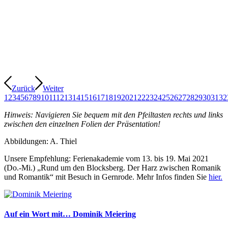
Zurück
Weiter
1
2
3
4
5
6
7
8
9
10
11
12
13
14
15
16
17
18
19
20
21
22
23
24
25
26
27
28
29
30
31
32
Hinweis: Navigieren Sie bequem mit den Pfeiltasten rechts und links
zwischen den einzelnen Folien der Präsentation!
Abbildungen: A. Thiel
Unsere Empfehlung: Ferienakademie vom 13. bis 19. Mai 2021
(Do.-Mi.) „Rund um den Blocksberg. Der Harz zwischen Romanik
und Romantik“ mit Besuch in Gernrode. Mehr Infos finden Sie
hier.
Auf ein Wort mit… Dominik Meiering