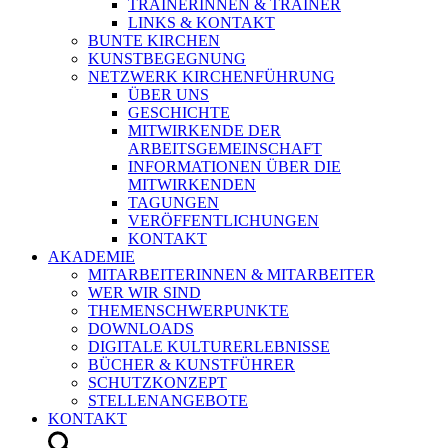
TRAINERINNEN & TRAINER
LINKS & KONTAKT
BUNTE KIRCHEN
KUNSTBEGEGNUNG
NETZWERK KIRCHENFÜHRUNG
ÜBER UNS
GESCHICHTE
MITWIRKENDE DER
ARBEITSGEMEINSCHAFT
INFORMATIONEN ÜBER DIE
MITWIRKENDEN
TAGUNGEN
VERÖFFENTLICHUNGEN
KONTAKT
AKADEMIE
MITARBEITERINNEN & MITARBEITER
WER WIR SIND
THEMENSCHWERPUNKTE
DOWNLOADS
DIGITALE KULTURERLEBNISSE
BÜCHER & KUNSTFÜHRER
SCHUTZKONZEPT
STELLENANGEBOTE
KONTAKT