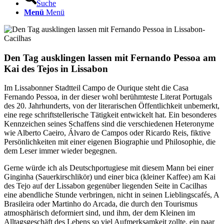
Suche
Menü
Menü
Den Tag ausklingen lassen mit Fernando Pessoa am
Kai des Tejos in Lissabon
Im Lissabonner Stadtteil Campo de Ourique steht die Casa
Fernando Pessoa, in der dieser wohl berühmteste Literat Portugals
des 20. Jahrhunderts, von der literarischen Öffentlichkeit unbemerkt,
eine rege schriftstellerische Tätigkeit entwickelt hat. Ein besonderes
Kennzeichen seines Schaffens sind die verschiedenen Heteronyme
wie Alberto Caeiro, Álvaro de Campos oder Ricardo Reis, fiktive
Persönlichkeiten mit einer eigenen Biographie und Philosophie, die
dem Leser immer wieder begegnen.
Gerne würde ich als Deutschportugiese mit diesem Mann bei einer
Ginginha (Sauerkirschlikör) und einer bica (kleiner Kaffee) am Kai
des Tejo auf der Lissabon gegenüber liegenden Seite in Cacilhas
eine abendliche Stunde verbringen, nicht in seinen Lieblingscafés, A
Brasileira oder Martinho do Arcada, die durch den Tourismus
atmosphärisch deformiert sind, und ihm, der dem Kleinen im
Alltagsgeschäft des Lebens so viel Aufmerksamkeit zollte, ein paar