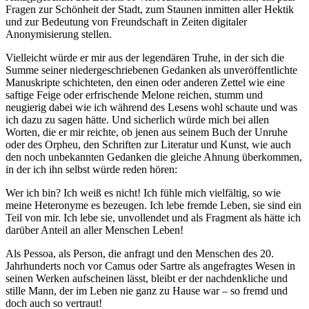
Fragen zur Schönheit der Stadt, zum Staunen inmitten aller Hektik
und zur Bedeutung von Freundschaft in Zeiten digitaler
Anonymisierung stellen.
Vielleicht würde er mir aus der legendären Truhe, in der sich die
Summe seiner niedergeschriebenen Gedanken als unveröffentlichte
Manuskripte schichteten, den einen oder anderen Zettel wie eine
saftige Feige oder erfrischende Melone reichen, stumm und
neugierig dabei wie ich während des Lesens wohl schaute und was
ich dazu zu sagen hätte. Und sicherlich würde mich bei allen
Worten, die er mir reichte, ob jenen aus seinem Buch der Unruhe
oder des Orpheu, den Schriften zur Literatur und Kunst, wie auch
den noch unbekannten Gedanken die gleiche Ahnung überkommen,
in der ich ihn selbst würde reden hören:
Wer ich bin? Ich weiß es nicht! Ich fühle mich vielfältig, so wie
meine Heteronyme es bezeugen. Ich lebe fremde Leben, sie sind ein
Teil von mir. Ich lebe sie, unvollendet und als Fragment als hätte ich
darüber Anteil an aller Menschen Leben!
Als Pessoa, als Person, die anfragt und den Menschen des 20.
Jahrhunderts noch vor Camus oder Sartre als angefragtes Wesen in
seinen Werken aufscheinen lässt, bleibt er der nachdenkliche und
stille Mann, der im Leben nie ganz zu Hause war – so fremd und
doch auch so vertraut!