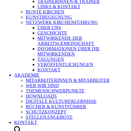
TRAINERINNEN & TRAINER
LINKS & KONTAKT
BUNTE KIRCHEN
KUNSTBEGEGNUNG
NETZWERK KIRCHENFÜHRUNG
ÜBER UNS
GESCHICHTE
MITWIRKENDE DER
ARBEITSGEMEINSCHAFT
INFORMATIONEN ÜBER DIE
MITWIRKENDEN
TAGUNGEN
VERÖFFENTLICHUNGEN
KONTAKT
AKADEMIE
MITARBEITERINNEN & MITARBEITER
WER WIR SIND
THEMENSCHWERPUNKTE
DOWNLOADS
DIGITALE KULTURERLEBNISSE
BÜCHER & KUNSTFÜHRER
SCHUTZKONZEPT
STELLENANGEBOTE
KONTAKT