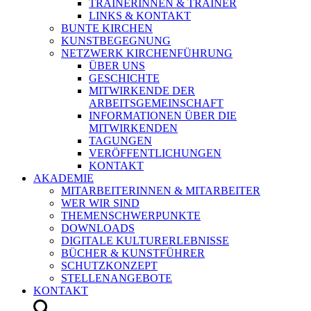
TRAINERINNEN & TRAINER
LINKS & KONTAKT
BUNTE KIRCHEN
KUNSTBEGEGNUNG
NETZWERK KIRCHENFÜHRUNG
ÜBER UNS
GESCHICHTE
MITWIRKENDE DER
ARBEITSGEMEINSCHAFT
INFORMATIONEN ÜBER DIE
MITWIRKENDEN
TAGUNGEN
VERÖFFENTLICHUNGEN
KONTAKT
AKADEMIE
MITARBEITERINNEN & MITARBEITER
WER WIR SIND
THEMENSCHWERPUNKTE
DOWNLOADS
DIGITALE KULTURERLEBNISSE
BÜCHER & KUNSTFÜHRER
SCHUTZKONZEPT
STELLENANGEBOTE
KONTAKT