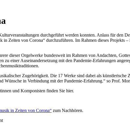
na
 Kulturveranstaltungen durchgeführt werden konnten. Anlass für den 
 in Zeiten von Corona“ durchzuführen. Im Rahmen dieses Projekts – im
ere dieser Orgelwerke bundesweit im Rahmen von Andachten, Gottesdie
den zu einer Auseinandersetzung mit den Pandemie-Erfahrungen angereg
henmusiktraditionen.
usikalischer Zugehörigkeit. Die 17 Werke sind dabei als künstlerische
nd Wünsche in Verbindung mit der Pandemie-Erfahrung.“ so Prof. Moni
innen und Komponisten finden Sie hier.
usik in Zeiten von Corona“
zum Nachhören.
nt