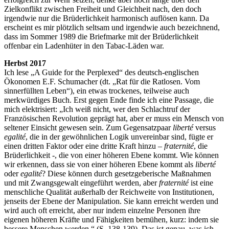
Zielkonflikt zwischen Freiheit und Gleichheit nach, den doch
irgendwie nur die Brüderlichkeit harmonisch auflösen kann. Da
erscheint es mir plötzlich seltsam und irgendwie auch bezeichnend,
dass im Sommer 1989 die Briefmarke mit der Brüderlichkeit
offenbar ein Ladenhüter in den Tabac-Läden war.
Herbst 2017
Ich lese „A Guide for the Perplexed“ des deutsch-englischen
Ökonomen E.F. Schumacher (dt. „Rat für die Ratlosen. Vom
sinnerfüllten Leben“), ein etwas trockenes, teilweise auch
merkwürdiges Buch. Erst gegen Ende finde ich eine Passage, die
mich elektrisiert: „Ich weiß nicht, wer den Schlachtruf der
Französischen Revolution geprägt hat, aber er muss ein Mensch von
seltener Einsicht gewesen sein. Zum Gegensatzpaar
liberté
versus
egalité
, die in der gewöhnlichen Logik unvereinbar sind, fügte er
einen dritten Faktor oder eine dritte Kraft hinzu –
fraternité
, die
Brüderlichkeit -, die von einer höheren Ebene kommt. Wie können
wir erkennen, dass sie von einer höheren Ebene kommt als
liberté
oder
egalité
? Diese können durch gesetzgeberische Maßnahmen
und mit Zwangsgewalt eingeführt werden, aber
fraternité
ist eine
menschliche Qualität außerhalb der Reichweite von Institutionen,
jenseits der Ebene der Manipulation. Sie kann erreicht werden und
wird auch oft erreicht, aber nur indem einzelne Personen ihre
eigenen höheren Kräfte und Fähigkeiten bemühen, kurz: indem sie
bessere Menschen werden.“ (S. 138-139). Das ist genau, was ich