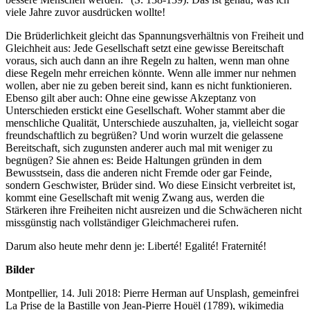
viele Jahre zuvor ausdrücken wollte!
Die Brüderlichkeit gleicht das Spannungsverhältnis von Freiheit und
Gleichheit aus: Jede Gesellschaft setzt eine gewisse Bereitschaft
voraus, sich auch dann an ihre Regeln zu halten, wenn man ohne
diese Regeln mehr erreichen könnte. Wenn alle immer nur nehmen
wollen, aber nie zu geben bereit sind, kann es nicht funktionieren.
Ebenso gilt aber auch: Ohne eine gewisse Akzeptanz von
Unterschieden erstickt eine Gesellschaft. Woher stammt aber die
menschliche Qualität, Unterschiede auszuhalten, ja, vielleicht sogar
freundschaftlich zu begrüßen? Und worin wurzelt die gelassene
Bereitschaft, sich zugunsten anderer auch mal mit weniger zu
begnügen? Sie ahnen es: Beide Haltungen gründen in dem
Bewusstsein, dass die anderen nicht Fremde oder gar Feinde,
sondern Geschwister, Brüder sind. Wo diese Einsicht verbreitet ist,
kommt eine Gesellschaft mit wenig Zwang aus, werden die
Stärkeren ihre Freiheiten nicht ausreizen und die Schwächeren nicht
missgünstig nach vollständiger Gleichmacherei rufen.
Darum also heute mehr denn je: Liberté! Egalité! Fraternité!
Bilder
Montpellier, 14. Juli 2018: Pierre Herman auf Unsplash, gemeinfrei
La Prise de la Bastille von Jean-Pierre Houël (1789)
, wikimedia