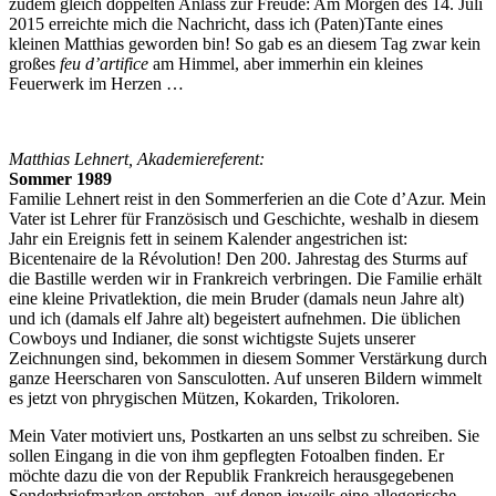
zudem gleich doppelten Anlass zur Freude: Am Morgen des 14. Juli
2015 erreichte mich die Nachricht, dass ich (Paten)Tante eines
kleinen Matthias geworden bin! So gab es an diesem Tag zwar kein
großes
feu d’artifice
am Himmel, aber immerhin ein kleines
Feuerwerk im Herzen …
Matthias Lehnert, Akademiereferent:
Sommer 1989
Familie Lehnert reist in den Sommerferien an die Cote d’Azur. Mein
Vater ist Lehrer für Französisch und Geschichte, weshalb in diesem
Jahr ein Ereignis fett in seinem Kalender angestrichen ist:
Bicentenaire de la Révolution! Den 200. Jahrestag des Sturms auf
die Bastille werden wir in Frankreich verbringen. Die Familie erhält
eine kleine Privatlektion, die mein Bruder (damals neun Jahre alt)
und ich (damals elf Jahre alt) begeistert aufnehmen. Die üblichen
Cowboys und Indianer, die sonst wichtigste Sujets unserer
Zeichnungen sind, bekommen in diesem Sommer Verstärkung durch
ganze Heerscharen von Sansculotten. Auf unseren Bildern wimmelt
es jetzt von phrygischen Mützen, Kokarden, Trikoloren.
Mein Vater motiviert uns, Postkarten an uns selbst zu schreiben. Sie
sollen Eingang in die von ihm gepflegten Fotoalben finden. Er
möchte dazu die von der Republik Frankreich herausgegebenen
Sonderbriefmarken erstehen, auf denen jeweils eine allegorische