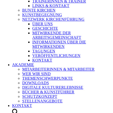
TRAINERINNEN & TRAINER
LINKS & KONTAKT
BUNTE KIRCHEN
KUNSTBEGEGNUNG
NETZWERK KIRCHENFÜHRUNG
ÜBER UNS
GESCHICHTE
MITWIRKENDE DER
ARBEITSGEMEINSCHAFT
INFORMATIONEN ÜBER DIE
MITWIRKENDEN
TAGUNGEN
VERÖFFENTLICHUNGEN
KONTAKT
AKADEMIE
MITARBEITERINNEN & MITARBEITER
WER WIR SIND
THEMENSCHWERPUNKTE
DOWNLOADS
DIGITALE KULTURERLEBNISSE
BÜCHER & KUNSTFÜHRER
SCHUTZKONZEPT
STELLENANGEBOTE
KONTAKT