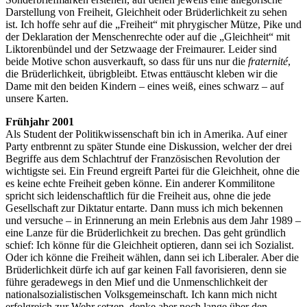
Darstellung von Freiheit, Gleichheit oder Brüderlichkeit zu sehen
ist. Ich hoffe sehr auf die „Freiheit“ mit phrygischer Mütze, Pike und
der Deklaration der Menschenrechte oder auf die „Gleichheit“ mit
Liktorenbündel und der Setzwaage der Freimaurer. Leider sind
beide Motive schon ausverkauft, so dass für uns nur die
fraternité
,
die Brüderlichkeit, übrigbleibt. Etwas enttäuscht kleben wir die
Dame mit den beiden Kindern – eines weiß, eines schwarz – auf
unsere Karten.
Frühjahr 2001
Als Student der Politikwissenschaft bin ich in Amerika. Auf einer
Party entbrennt zu später Stunde eine Diskussion, welcher der drei
Begriffe aus dem Schlachtruf der Französischen Revolution der
wichtigste sei. Ein Freund ergreift Partei für die Gleichheit, ohne die
es keine echte Freiheit geben könne. Ein anderer Kommilitone
spricht sich leidenschaftlich für die Freiheit aus, ohne die jede
Gesellschaft zur Diktatur entarte. Dann muss ich mich bekennen
und versuche – in Erinnerung an mein Erlebnis aus dem Jahr 1989 –
eine Lanze für die Brüderlichkeit zu brechen. Das geht gründlich
schief: Ich könne für die Gleichheit optieren, dann sei ich Sozialist.
Oder ich könne die Freiheit wählen, dann sei ich Liberaler. Aber die
Brüderlichkeit dürfe ich auf gar keinen Fall favorisieren, denn sie
führe geradewegs in den Mief und die Unmenschlichkeit der
nationalsozialistischen Volksgemeinschaft. Ich kann mich nicht
erfolgreich zur Wehr setzen, denke aber noch lange über den