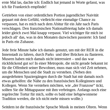
erste Mal las, dachte ich: Endlich hat jemand in Worte gefasst, was
ich für Frankreich empfinde!
Getrieben von einer ordentlichen Portion jugendlicher Naivität
gepaart mit dem Gefühl, vielleicht eine einmalige Chance zu
verpassen, hat es mich nach dem Abitur für ein Jahr nach Paris
verschlagen. Den französischen Nationalfeiertag habe ich damals
leider gleich zwei Mal knapp verpasst. Viel wichtiger für mich ist
jedoch all‘ das, was in den Monaten dazwischen passierte: Ich fand
in Paris ein Zuhause.
Jede freie Minute habe ich damals genutzt, um mit der RER in die
Innenstadt zu fahren, durch Parks und über Brücken zu flanieren.
Museen haben mich damals nicht interessiert – und das war
rückblickend gut so! In einer Metropole, die nicht gerade bekannt ist
für die Offenheit seiner Bewohner, muss man sich viel Zeit nehmen,
um die Menschen und die Stadt zu verstehen. (Neben den
ausgedehnten Spaziergängen durch die Stadt hat mir damals noch
etwas geholfen: die Nähe zu den französischen Kolleginnen und
Kollegen. Wenn Sie verstehen möchten, wie „der Franzose“ tickt,
sollten Sie die Mittagspause mit ihm verbringen. Anfangs noch eine
regelrechte Tortur für mich, sollte es bald eine liebgewonnene
Tradition werden, die ich nicht mehr missen wollte.)
Seitdem ist die französische Sprache Musik in meinen Ohren. Wenn