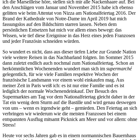
ich die Marseilleise höre, stellen sich mir alle Nackenhaare auf. Bei
den Anschlägen vom Januar und November 2015 habe ich ebenso
gelitten wie beim Attentat von Nizza am Nationalfeiertag 2016. Der
Brand der Kathedrale von Notre-Dame im April 2019 hat mich
fassungslos auf den Bildschirm starren lassen. Neben dem
persönlichen Entsetzen hat mich vor allem eines bewegt: das
Wissen, wie tief diese Ereignisse in das Herz eines jeden Franzosen
und jeder Französin schneiden würden.
So wundert es nicht, dass aus dieser tiefen Liebe zur Grande Nation
viele weitere Reisen in das Nachbarland folgten. Im Sommer 2015
dann zuletzt endlich auch nochmal zum Nationalfeiertag. Schon an
herkömmlichen Wochenenden wundert man sich im
supermarché
gelegentlich, für wie viele Familien respektive Wochen der
französische Landsmann vor einem wohl einkaufen mag. Aus
meiner Zeit in Paris weiß ich: es ist nur eine Familie und es ist
lediglich der normale Wochenendeinkauf. Der Besuch des
Supermarktes am Tag vor dem Nationalfeiertag gleicht daher in der
Tat ein wenig dem Sturm auf die Bastille und wird genau deswegen
von uns – wenn es irgendwie geht – gemieden. Den Feiertag an sich
verbringen wir wiederum wie die meisten Franzosen bei einem
entspannten Ausflug mitsamt Picknick am Meer und vor allem: ohne
Stress!
Heute vor sechs Jahren gab es in einem normannischen Bauernhaus