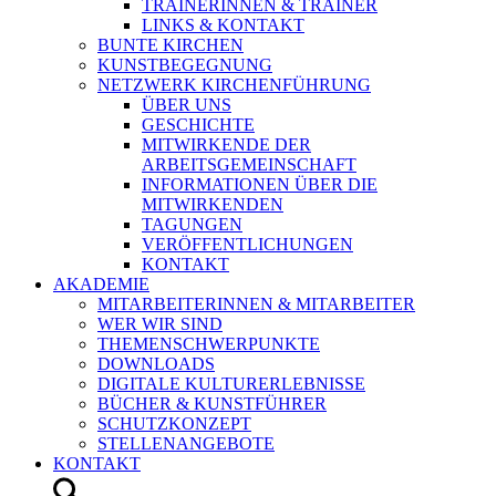
TRAINERINNEN & TRAINER
LINKS & KONTAKT
BUNTE KIRCHEN
KUNSTBEGEGNUNG
NETZWERK KIRCHENFÜHRUNG
ÜBER UNS
GESCHICHTE
MITWIRKENDE DER
ARBEITSGEMEINSCHAFT
INFORMATIONEN ÜBER DIE
MITWIRKENDEN
TAGUNGEN
VERÖFFENTLICHUNGEN
KONTAKT
AKADEMIE
MITARBEITERINNEN & MITARBEITER
WER WIR SIND
THEMENSCHWERPUNKTE
DOWNLOADS
DIGITALE KULTURERLEBNISSE
BÜCHER & KUNSTFÜHRER
SCHUTZKONZEPT
STELLENANGEBOTE
KONTAKT